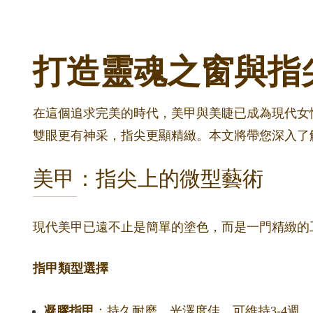
打造靈魂之窗與指
在這個追求完美的時代，美甲與美睫已成為現代女性
雙眼更有神采，指尖更顯精緻。本文將帶您深入了
美甲：指尖上的微型藝術
現代美甲已遠不止是簡單的塗色，而是一門精緻的
指甲類型選擇
凝膠指甲
：持久耐磨，光澤度佳，可維持3-4週