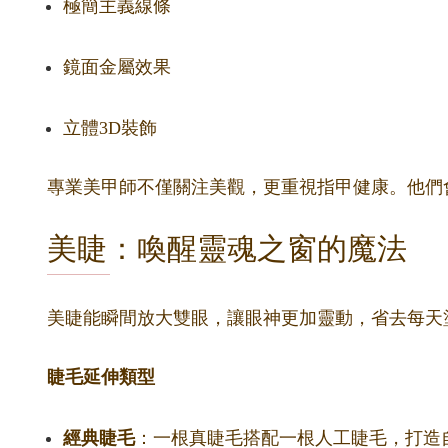
極簡主義線條
鏡面金屬效果
立體3D裝飾
專業美甲師不僅關注美觀，更重視指甲健康。他們
美睫：喚醒靈魂之窗的魔法
美睫能瞬間放大雙眼，讓眼神更加靈動，省去每天
睫毛延伸類型
經典睫毛
：一根真睫毛搭配一根人工睫毛，打造