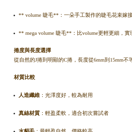
** volume 睫毛**：一朵手工製作的睫毛花
** mega volume 睫毛**：比volume更輕
捲度與長度選擇
從自然的J捲到明顯的C捲，長度從6mm到15m
材質比較
人造纖維
：光澤度好，較為耐用
真絲材質
：輕盈柔軟，適合初次嘗試者
水貂毛
：最輕盈自然，價格較高