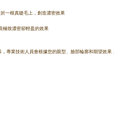
束嫁接於一根真睫毛上，創造濃密效果
更細，實現極致濃密卻輕盈的效果
m不等，專業技術人員會根據您的眼型、臉部輪廓和期望效