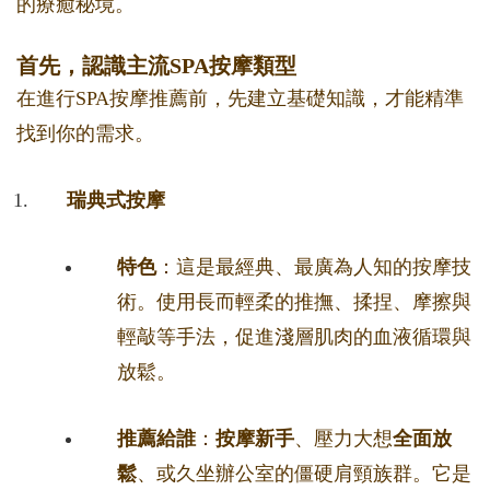
的療癒秘境。
首先，認識主流SPA按摩類型
在進行SPA按摩推薦前，先建立基礎知識，才能精準
找到你的需求。
瑞典式按摩
特色
：這是最經典、最廣為人知的按摩技
術。使用長而輕柔的推撫、揉捏、摩擦與
輕敲等手法，促進淺層肌肉的血液循環與
放鬆。
推薦給誰
：
按摩新手
、壓力大想
全面放
鬆
、或久坐辦公室的僵硬肩頸族群。它是