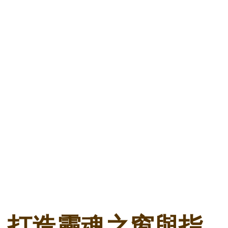
打造靈魂之窗與指