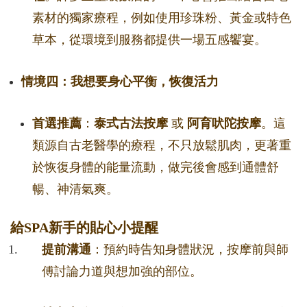
素材的獨家療程，例如使用珍珠粉、黃金或特色
草本，從環境到服務都提供一場五感饗宴。
情境四：我想要身心平衡，恢復活力
首選推薦
：
泰式古法按摩
或
阿育吠陀按摩
。這
類源自古老醫學的療程，不只放鬆肌肉，更著重
於恢復身體的能量流動，做完後會感到通體舒
暢、神清氣爽。
給SPA新手的貼心小提醒
提前溝通
：預約時告知身體狀況，按摩前與師
傅討論力道與想加強的部位。