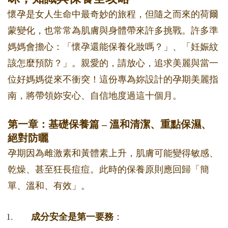
懷孕是女人生命中最奇妙的旅程，但隨之而來的荷爾
蒙變化，也常常為肌膚與身體帶來許多挑戰。許多準
媽媽會擔心：「懷孕還能保養化妝嗎？」、「妊娠紋
該怎麼預防？」。親愛的，請放心，追求美麗與當一
位好媽媽從來不衝突！這份專為妳設計的孕期美麗指
南，將帶領妳安心、自信地度過這十個月。
第一章：基礎保養篇 – 溫和清潔、重點保濕、
絕對防曬
孕期因為雌激素和黃體素上升，肌膚可能變得敏感、
乾燥、甚至狂長痘痘。此時的保養原則應回歸「簡
單、溫和、有效」。
成分安全是第一要務
：