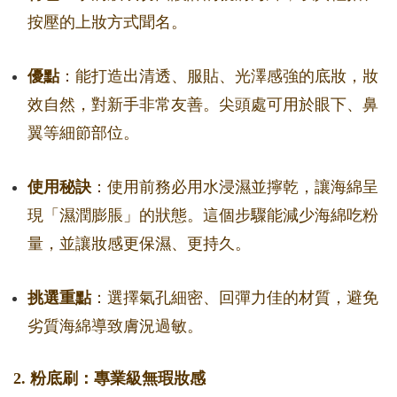
按壓的上妝方式聞名。
優點
：能打造出清透、服貼、光澤感強的底妝，妝
效自然，對新手非常友善。尖頭處可用於眼下、鼻
翼等細節部位。
使用秘訣
：使用前務必用水浸濕並擰乾，讓海綿呈
現「濕潤膨脹」的狀態。這個步驟能減少海綿吃粉
量，並讓妝感更保濕、更持久。
挑選重點
：選擇氣孔細密、回彈力佳的材質，避免
劣質海綿導致膚況過敏。
2. 粉底刷：專業級無瑕妝感