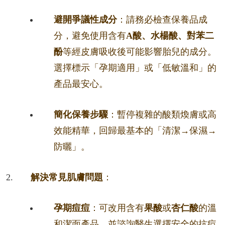
避開爭議性成分
：請務必檢查保養品成
分，避免使用含有
A酸、水楊酸、對苯二
酚
等經皮膚吸收後可能影響胎兒的成分。
選擇標示「孕期適用」或「低敏溫和」的
產品最安心。
簡化保養步驟
：暫停複雜的酸類煥膚或高
效能精華，回歸最基本的「清潔→保濕→
防曬」。
解決常見肌膚問題
：
孕期痘痘
：可改用含有
果酸
或
杏仁酸
的溫
和潔面產品，並諮詢醫生選擇安全的抗痘