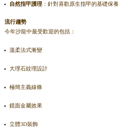
自然指甲護理
：針對喜歡原生指甲的基礎保養
流行趨勢
今年沙龍中最受歡迎的包括：
溫柔法式漸變
大理石紋理設計
極簡主義線條
鏡面金屬效果
立體3D裝飾