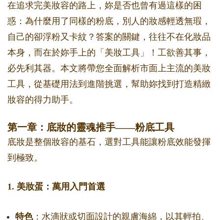
在追求完美妝容的路上，妳是否也曾有過這樣的困
惑：為什麼用了同樣的粉底，別人的妝感輕透無瑕，
自己的卻浮粉又卡紋？答案的關鍵，往往不在化妝品
本身，而在於妳手上的「美妝工具」！工欲善其事，
必先利其器。本文將帶您全面解析市面上主流的美妝
工具，從基礎用法到進階挑選，幫助妳找到打造精緻
妝容的得力助手。
第一章：底妝的靈魂推手——粉底工具
底妝是整個妝容的基石，選對工具能讓粉底效能發揮
到極致。
1. 美妝蛋：萬用入門首選
特色
：水滴狀或切面設計的親膚海綿，以其輕拍、