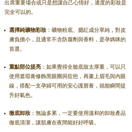
出席重要場合或只是想讓自己心情好，適度的彩妝是
完全可以的。
選擇純礦物彩妝
：礦物粉底、腮紅成分單純，對皮
膚負擔小，且通常不含防腐劑與香料，是孕媽咪的
首選。
重點部位提亮
：如果覺得全臉底妝太厚重，可以只
使用遮瑕膏修飾黑眼圈與痘疤，再畫上眉毛與內眼
線，搭配一支孕婦可用的安心護唇膏，就能瞬間提
升好氣色。
徹底卸妝
：無論多累，一定要使用溫和的卸妝產品
徹底清潔，讓肌膚在夜間能好好呼吸。