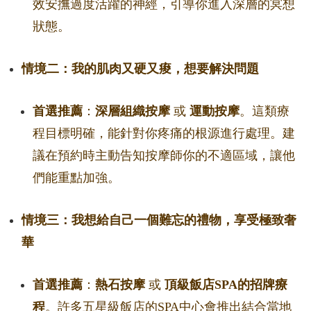
效安撫過度活躍的神經，引導你進入深層的冥想
狀態。
情境二：我的肌肉又硬又痠，想要解決問題
首選推薦
：
深層組織按摩
或
運動按摩
。這類療
程目標明確，能針對你疼痛的根源進行處理。建
議在預約時主動告知按摩師你的不適區域，讓他
們能重點加強。
情境三：我想給自己一個難忘的禮物，享受極致奢
華
首選推薦
：
熱石按摩
或
頂級飯店SPA的招牌療
程
。許多五星級飯店的SPA中心會推出結合當地