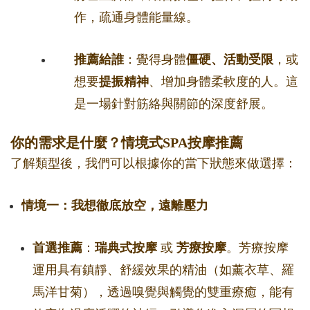
作，疏通身體能量線。
推薦給誰
：覺得身體
僵硬、活動受限
，或
想要
提振精神
、增加身體柔軟度的人。這
是一場針對筋絡與關節的深度舒展。
你的需求是什麼？情境式SPA按摩推薦
了解類型後，我們可以根據你的當下狀態來做選擇：
情境一：我想徹底放空，遠離壓力
首選推薦
：
瑞典式按摩
或
芳療按摩
。芳療按摩
運用具有鎮靜、舒緩效果的精油（如薰衣草、羅
馬洋甘菊），透過嗅覺與觸覺的雙重療癒，能有