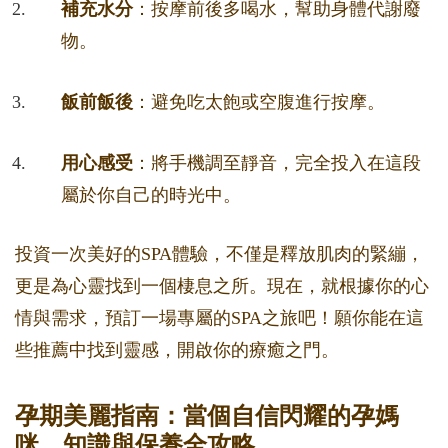
補充水分
：按摩前後多喝水，幫助身體代謝廢
物。
飯前飯後
：避免吃太飽或空腹進行按摩。
用心感受
：將手機調至靜音，完全投入在這段
屬於你自己的時光中。
投資一次美好的SPA體驗，不僅是釋放肌肉的緊繃，
更是為心靈找到一個棲息之所。現在，就根據你的心
情與需求，預訂一場專屬的SPA之旅吧！願你能在這
些推薦中找到靈感，開啟你的療癒之門。
孕期美麗指南：當個自信閃耀的孕媽
咪，知識與保養全攻略