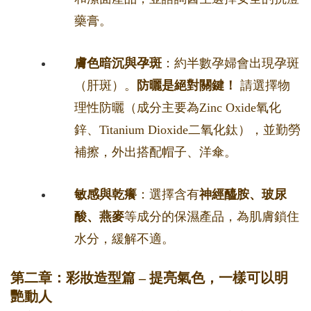
藥膏。
膚色暗沉與孕斑
：約半數孕婦會出現孕斑
（肝斑）。
防曬是絕對關鍵！
請選擇物
理性防曬（成分主要為Zinc Oxide氧化
鋅、Titanium Dioxide二氧化鈦），並勤勞
補擦，外出搭配帽子、洋傘。
敏感與乾癢
：選擇含有
神經醯胺、玻尿
酸、燕麥
等成分的保濕產品，為肌膚鎖住
水分，緩解不適。
第二章：彩妝造型篇 – 提亮氣色，一樣可以明
艷動人