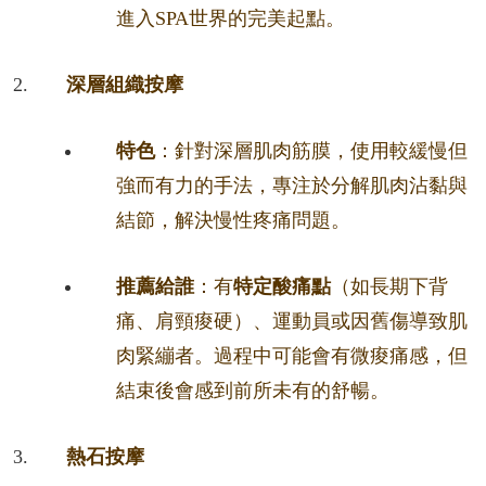
進入SPA世界的完美起點。
深層組織按摩
特色
：針對深層肌肉筋膜，使用較緩慢但
強而有力的手法，專注於分解肌肉沾黏與
結節，解決慢性疼痛問題。
推薦給誰
：有
特定酸痛點
（如長期下背
痛、肩頸痠硬）、運動員或因舊傷導致肌
肉緊繃者。過程中可能會有微痠痛感，但
結束後會感到前所未有的舒暢。
熱石按摩