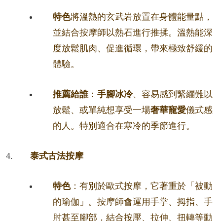
特色
將溫熱的玄武岩放置在身體能量點，
並結合按摩師以熱石進行推揉。溫熱能深
度放鬆肌肉、促進循環，帶來極致舒緩的
體驗。
推薦給誰
：
手腳冰冷
、容易感到緊繃難以
放鬆、或單純想享受一場
奢華寵愛
儀式感
的人。特別適合在寒冷的季節進行。
泰式古法按摩
特色
：有別於歐式按摩，它著重於「被動
的瑜伽」。按摩師會運用手掌、拇指、手
肘甚至腳部，結合按壓、拉伸、扭轉等動