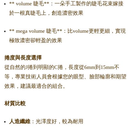
** volume 睫毛**：一朵手工製作的睫毛花束嫁接
於一根真睫毛上，創造濃密效果
** mega volume 睫毛**：比volume更輕更細，實現
極致濃密卻輕盈的效果
捲度與長度選擇
從自然的J捲到明顯的C捲，長度從6mm到15mm不
等，專業技術人員會根據您的眼型、臉部輪廓和期望
效果，建議最適合的組合。
材質比較
人造纖維
：光澤度好，較為耐用