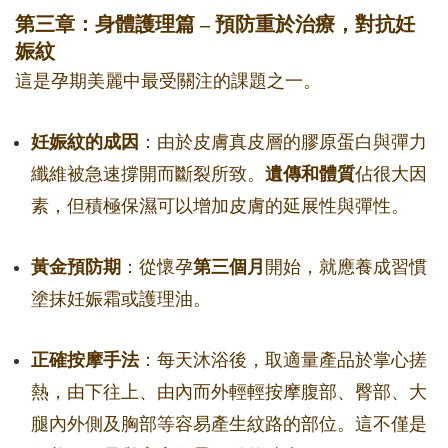
第三章：身體護理篇 – 預防重於治療，對抗妊
娠紋
這是孕期美麗中最受關注的課題之一。
妊娠紋的成因
：由於皮膚真皮層的膠原蛋白與彈力
纖維被急速撐開而斷裂所致。
遺傳和體質
佔很大因
素，但積極保濕可以增加皮膚的延展性與彈性。
黃金預防期
：從懷孕
第三個月
開始，就應養成習慣
塗抹妊娠霜或護理油。
正確按摩手法
：每天沐浴後，取適量產品於掌心搓
熱，由下往上、由內而外輕輕按摩腹部、臀部、大
腿內外側及胸部等容易產生紋路的部位。這不僅是