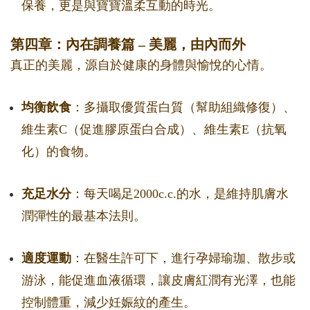
保養，更是與寶寶溫柔互動的時光。
第四章：內在調養篇 – 美麗，由內而外
真正的美麗，源自於健康的身體與愉悅的心情。
均衡飲食
：多攝取優質蛋白質（幫助組織修復）、
維生素C（促進膠原蛋白合成）、維生素E（抗氧
化）的食物。
充足水分
：每天喝足2000c.c.的水，是維持肌膚水
潤彈性的最基本法則。
適度運動
：在醫生許可下，進行孕婦瑜珈、散步或
游泳，能促進血液循環，讓皮膚紅潤有光澤，也能
控制體重，減少妊娠紋的產生。