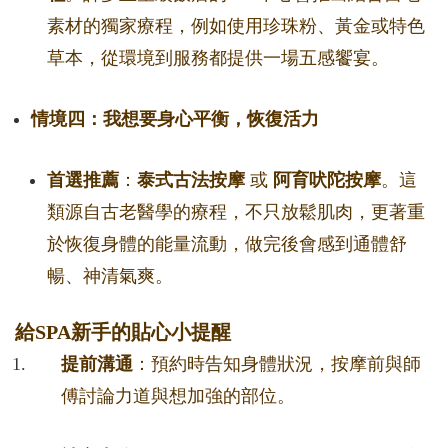
素材的獨家療程，例如使用珍珠粉、黃金或特色
草本，從環境到服務都提供一場五感饗宴。
情境四：我想要身心平衡，恢復活力
首選推薦
：
泰式古法按摩
或
阿育吠陀按摩
。這
類源自古老醫學的療程，不只放鬆肌肉，更著重
於恢復身體的能量流動，做完後會感到通體舒
暢、神清氣爽。
給SPA新手的貼心小提醒
提前溝通
：預約時告知身體狀況，按摩前與師
傅討論力道與想加強的部位。