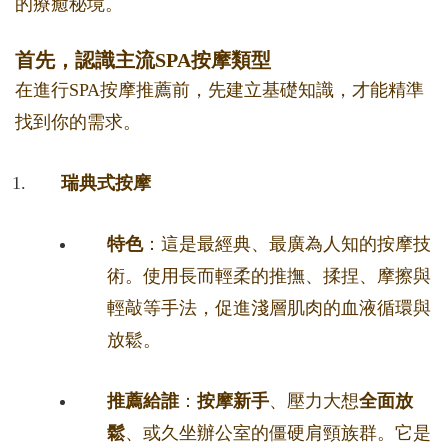
的療癒秘境。
首先，認識主流SPA按摩類型
在進行SPA按摩推薦前，先建立基礎知識，才能精準
找到你的需求。
瑞典式按摩
特色
：這是最經典、最廣為人知的按摩技
術。使用長而輕柔的推撫、揉捏、摩擦與
輕敲等手法，促進淺層肌肉的血液循環與
放鬆。
推薦給誰
：
按摩新手
、壓力大想
全面放
鬆
、或久坐辦公室的僵硬肩頸族群。它是