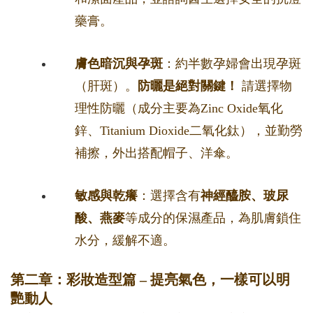
藥膏。
膚色暗沉與孕斑
：約半數孕婦會出現孕斑
（肝斑）。
防曬是絕對關鍵！
請選擇物
理性防曬（成分主要為Zinc Oxide氧化
鋅、Titanium Dioxide二氧化鈦），並勤勞
補擦，外出搭配帽子、洋傘。
敏感與乾癢
：選擇含有
神經醯胺、玻尿
酸、燕麥
等成分的保濕產品，為肌膚鎖住
水分，緩解不適。
第二章：彩妝造型篇 – 提亮氣色，一樣可以明
艷動人