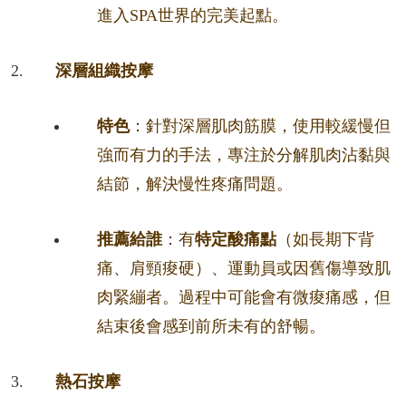
進入SPA世界的完美起點。
深層組織按摩
特色
：針對深層肌肉筋膜，使用較緩慢但
強而有力的手法，專注於分解肌肉沾黏與
結節，解決慢性疼痛問題。
推薦給誰
：有
特定酸痛點
（如長期下背
痛、肩頸痠硬）、運動員或因舊傷導致肌
肉緊繃者。過程中可能會有微痠痛感，但
結束後會感到前所未有的舒暢。
熱石按摩