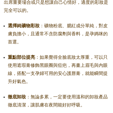
出席重要場合或只是想讓自己心情好，適度的彩妝是
完全可以的。
選擇純礦物彩妝
：礦物粉底、腮紅成分單純，對皮
膚負擔小，且通常不含防腐劑與香料，是孕媽咪的
首選。
重點部位提亮
：如果覺得全臉底妝太厚重，可以只
使用遮瑕膏修飾黑眼圈與痘疤，再畫上眉毛與內眼
線，搭配一支孕婦可用的安心護唇膏，就能瞬間提
升好氣色。
徹底卸妝
：無論多累，一定要使用溫和的卸妝產品
徹底清潔，讓肌膚在夜間能好好呼吸。