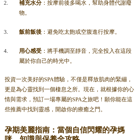
補充水分
：按摩前後多喝水，幫助身體代謝廢
物。
飯前飯後
：避免吃太飽或空腹進行按摩。
用心感受
：將手機調至靜音，完全投入在這段
屬於你自己的時光中。
投資一次美好的SPA體驗，不僅是釋放肌肉的緊繃，
更是為心靈找到一個棲息之所。現在，就根據你的心
情與需求，預訂一場專屬的SPA之旅吧！願你能在這
些推薦中找到靈感，開啟你的療癒之門。
孕期美麗指南：當個自信閃耀的孕媽
咪，知識與保養全攻略