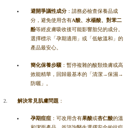
避開爭議性成分
：請務必檢查保養品成
分，避免使用含有
A酸、水楊酸、對苯二
酚
等經皮膚吸收後可能影響胎兒的成分。
選擇標示「孕期適用」或「低敏溫和」的
產品最安心。
簡化保養步驟
：暫停複雜的酸類煥膚或高
效能精華，回歸最基本的「清潔→保濕→
防曬」。
解決常見肌膚問題
：
孕期痘痘
：可改用含有
果酸
或
杏仁酸
的溫
和潔面產品，並諮詢醫生選擇安全的抗痘