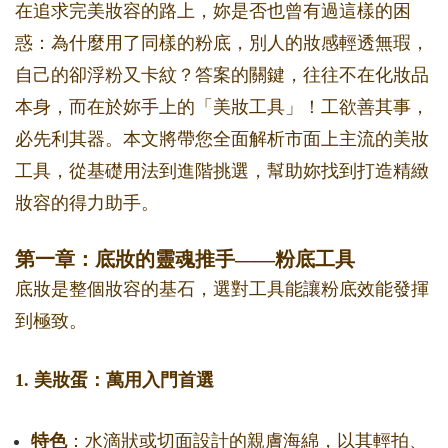
在追求完美妝容的路上，妳是否也曾有過這樣的困
惑：為什麼用了同樣的粉底，別人的妝感輕透無瑕，
自己的卻浮粉又卡紋？答案的關鍵，往往不在化妝品
本身，而在於妳手上的「美妝工具」！工欲善其事，
必先利其器。本文將帶您全面解析市面上主流的美妝
工具，從基礎用法到進階挑選，幫助妳找到打造精緻
妝容的得力助手。
第一章：底妝的靈魂推手——粉底工具
底妝是整個妝容的基石，選對工具能讓粉底效能發揮
到極致。
1. 美妝蛋：萬用入門首選
特色
：水滴狀或切面設計的親膚海綿，以其輕拍、