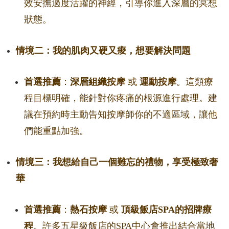
效安撫過度活躍的神經，引導你進入深層的冥想
狀態。
情境二：我的肌肉又硬又痠，想要解決問題
首選推薦
：
深層組織按摩
或
運動按摩
。這類療
程目標明確，能針對你疼痛的根源進行處理。建
議在預約時主動告知按摩師你的不適區域，讓他
們能重點加強。
情境三：我想給自己一個難忘的禮物，享受極致奢
華
首選推薦
：
熱石按摩
或
頂級飯店SPA的招牌療
程
。許多五星級飯店的SPA中心會推出結合當地