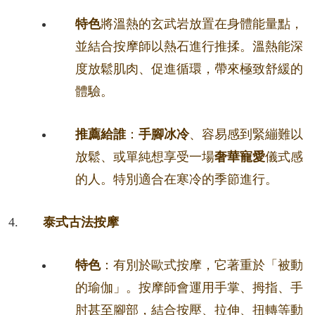
特色
將溫熱的玄武岩放置在身體能量點，
並結合按摩師以熱石進行推揉。溫熱能深
度放鬆肌肉、促進循環，帶來極致舒緩的
體驗。
推薦給誰
：
手腳冰冷
、容易感到緊繃難以
放鬆、或單純想享受一場
奢華寵愛
儀式感
的人。特別適合在寒冷的季節進行。
泰式古法按摩
特色
：有別於歐式按摩，它著重於「被動
的瑜伽」。按摩師會運用手掌、拇指、手
肘甚至腳部，結合按壓、拉伸、扭轉等動