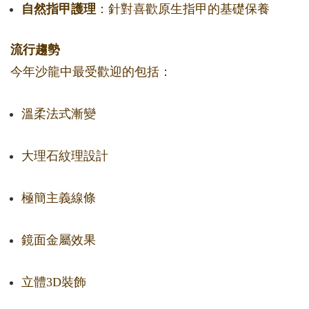
自然指甲護理
：針對喜歡原生指甲的基礎保養
流行趨勢
今年沙龍中最受歡迎的包括：
溫柔法式漸變
大理石紋理設計
極簡主義線條
鏡面金屬效果
立體3D裝飾