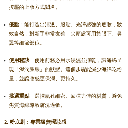
按壓的上妝方式聞名。
優點
：能打造出清透、服貼、光澤感強的底妝，妝
效自然，對新手非常友善。尖頭處可用於眼下、鼻
翼等細節部位。
使用秘訣
：使用前務必用水浸濕並擰乾，讓海綿呈
現「濕潤膨脹」的狀態。這個步驟能減少海綿吃粉
量，並讓妝感更保濕、更持久。
挑選重點
：選擇氣孔細密、回彈力佳的材質，避免
劣質海綿導致膚況過敏。
2. 粉底刷：專業級無瑕妝感