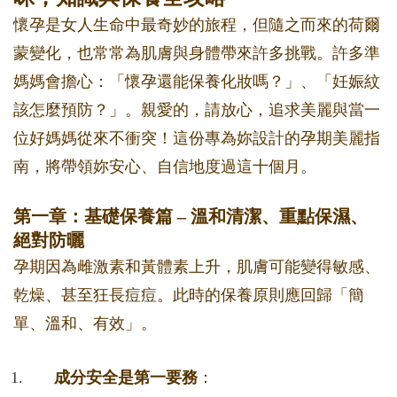
懷孕是女人生命中最奇妙的旅程，但隨之而來的荷爾
蒙變化，也常常為肌膚與身體帶來許多挑戰。許多準
媽媽會擔心：「懷孕還能保養化妝嗎？」、「妊娠紋
該怎麼預防？」。親愛的，請放心，追求美麗與當一
位好媽媽從來不衝突！這份專為妳設計的孕期美麗指
南，將帶領妳安心、自信地度過這十個月。
第一章：基礎保養篇 – 溫和清潔、重點保濕、
絕對防曬
孕期因為雌激素和黃體素上升，肌膚可能變得敏感、
乾燥、甚至狂長痘痘。此時的保養原則應回歸「簡
單、溫和、有效」。
成分安全是第一要務
：