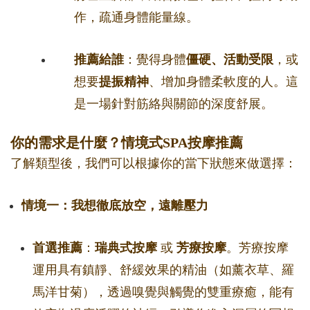
作，疏通身體能量線。
推薦給誰
：覺得身體
僵硬、活動受限
，或
想要
提振精神
、增加身體柔軟度的人。這
是一場針對筋絡與關節的深度舒展。
你的需求是什麼？情境式SPA按摩推薦
了解類型後，我們可以根據你的當下狀態來做選擇：
情境一：我想徹底放空，遠離壓力
首選推薦
：
瑞典式按摩
或
芳療按摩
。芳療按摩
運用具有鎮靜、舒緩效果的精油（如薰衣草、羅
馬洋甘菊），透過嗅覺與觸覺的雙重療癒，能有