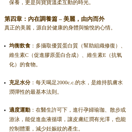
保養，更是與寶寶溫柔互動的時光。
第四章：內在調養篇 – 美麗，由內而外
真正的美麗，源自於健康的身體與愉悅的心情。
均衡飲食
：多攝取優質蛋白質（幫助組織修復）、
維生素C（促進膠原蛋白合成）、維生素E（抗氧
化）的食物。
充足水分
：每天喝足2000c.c.的水，是維持肌膚水
潤彈性的最基本法則。
適度運動
：在醫生許可下，進行孕婦瑜珈、散步或
游泳，能促進血液循環，讓皮膚紅潤有光澤，也能
控制體重，減少妊娠紋的產生。