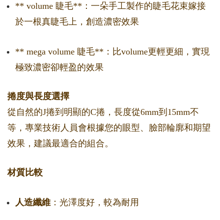
** volume 睫毛**：一朵手工製作的睫毛花束嫁接
於一根真睫毛上，創造濃密效果
** mega volume 睫毛**：比volume更輕更細，實現
極致濃密卻輕盈的效果
捲度與長度選擇
從自然的J捲到明顯的C捲，長度從6mm到15mm不
等，專業技術人員會根據您的眼型、臉部輪廓和期望
效果，建議最適合的組合。
材質比較
人造纖維
：光澤度好，較為耐用