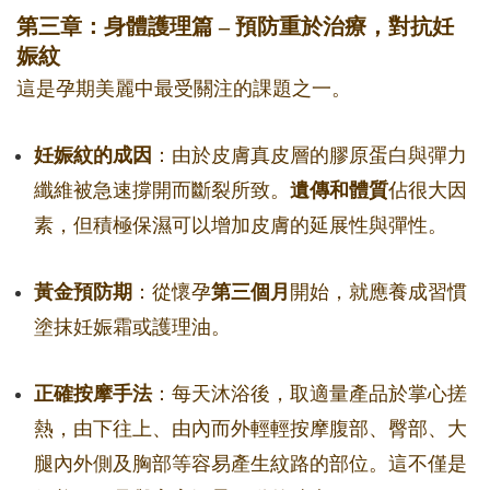
第三章：身體護理篇 – 預防重於治療，對抗妊
娠紋
這是孕期美麗中最受關注的課題之一。
妊娠紋的成因
：由於皮膚真皮層的膠原蛋白與彈力
纖維被急速撐開而斷裂所致。
遺傳和體質
佔很大因
素，但積極保濕可以增加皮膚的延展性與彈性。
黃金預防期
：從懷孕
第三個月
開始，就應養成習慣
塗抹妊娠霜或護理油。
正確按摩手法
：每天沐浴後，取適量產品於掌心搓
熱，由下往上、由內而外輕輕按摩腹部、臀部、大
腿內外側及胸部等容易產生紋路的部位。這不僅是