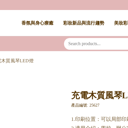
香氛與身心療癒
彩妝新品與流行趨勢
美妝彩
電木質風琴LED燈
充電木質風琴L
產品編號: 25627
1.印刷位置：可以局部印