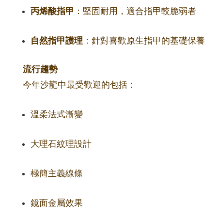
丙烯酸指甲
：堅固耐用，適合指甲較脆弱者
自然指甲護理
：針對喜歡原生指甲的基礎保養
流行趨勢
今年沙龍中最受歡迎的包括：
溫柔法式漸變
大理石紋理設計
極簡主義線條
鏡面金屬效果