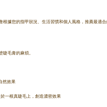
會根據您的指甲狀況、生活習慣和個人風格，推薦最適合
塗睫毛膏的麻煩。
自然效果
束嫁接於一根真睫毛上，創造濃密效果