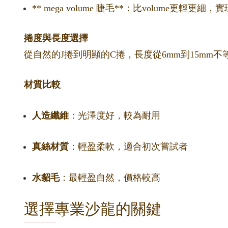
** mega volume 睫毛**：比volume更輕
捲度與長度選擇
從自然的J捲到明顯的C捲，長度從6mm到15m
材質比較
人造纖維
：光澤度好，較為耐用
真絲材質
：輕盈柔軟，適合初次嘗試者
水貂毛
：最輕盈自然，價格較高
選擇專業沙龍的關鍵