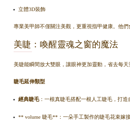
立體3D裝飾
專業美甲師不僅關注美觀，更重視指甲健康。他們
美睫：喚醒靈魂之窗的魔法
美睫能瞬間放大雙眼，讓眼神更加靈動，省去每天
睫毛延伸類型
經典睫毛
：一根真睫毛搭配一根人工睫毛，打造
** volume 睫毛**：一朵手工製作的睫毛花