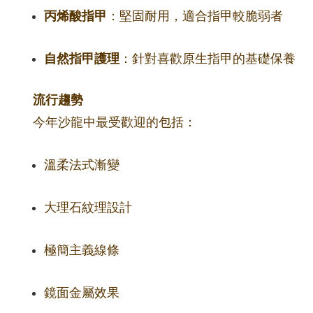
丙烯酸指甲
：堅固耐用，適合指甲較脆弱者
自然指甲護理
：針對喜歡原生指甲的基礎保養
流行趨勢
今年沙龍中最受歡迎的包括：
溫柔法式漸變
大理石紋理設計
極簡主義線條
鏡面金屬效果