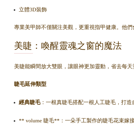
立體3D裝飾
專業美甲師不僅關注美觀，更重視指甲健康。他們
美睫：喚醒靈魂之窗的魔法
美睫能瞬間放大雙眼，讓眼神更加靈動，省去每天
睫毛延伸類型
經典睫毛
：一根真睫毛搭配一根人工睫毛，打造
** volume 睫毛**：一朵手工製作的睫毛花