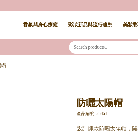
香氛與身心療癒
彩妝新品與流行趨勢
美妝彩
陽帽
防曬太陽帽
產品編號: 25461
設計師款防曬太陽帽，隨