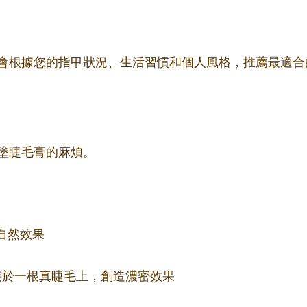
會根據您的指甲狀況、生活習慣和個人風格，推薦最適合
塗睫毛膏的麻煩。
自然效果
束嫁接於一根真睫毛上，創造濃密效果