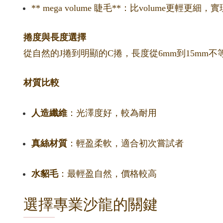
** mega volume 睫毛**：比volume更輕
捲度與長度選擇
從自然的J捲到明顯的C捲，長度從6mm到15m
材質比較
人造纖維
：光澤度好，較為耐用
真絲材質
：輕盈柔軟，適合初次嘗試者
水貂毛
：最輕盈自然，價格較高
選擇專業沙龍的關鍵