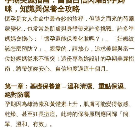
孕期美麗指南：當個自信閃耀的孕媽
咪，知識與保養全攻略
懷孕是女人生命中最奇妙的旅程，但隨之而來的荷爾
蒙變化，也常常為肌膚與身體帶來許多挑戰。許多準
媽媽會擔心：「懷孕還能保養化妝嗎？」、「妊娠紋
該怎麼預防？」。親愛的，請放心，追求美麗與當一
位好媽媽從來不衝突！這份專為妳設計的孕期美麗指
南，將帶領妳安心、自信地度過這十個月。
第一章：基礎保養篇 – 溫和清潔、重點保濕、
絕對防曬
孕期因為雌激素和黃體素上升，肌膚可能變得敏感、
乾燥、甚至狂長痘痘。此時的保養原則應回歸「簡
單、溫和、有效」。