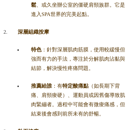
鬆
、或久坐辦公室的僵硬肩頸族群。它是
進入SPA世界的完美起點。
深層組織按摩
特色
：針對深層肌肉筋膜，使用較緩慢但
強而有力的手法，專注於分解肌肉沾黏與
結節，解決慢性疼痛問題。
推薦給誰
：有
特定酸痛點
（如長期下背
痛、肩頸痠硬）、運動員或因舊傷導致肌
肉緊繃者。過程中可能會有微痠痛感，但
結束後會感到前所未有的舒暢。