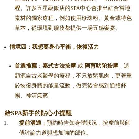
程
。許多五星級飯店的SPA中心會推出結合當地
素材的獨家療程，例如使用珍珠粉、黃金或特色
草本，從環境到服務都提供一場五感饗宴。
情境四：我想要身心平衡，恢復活力
首選推薦
：
泰式古法按摩
或
阿育吠陀按摩
。這
類源自古老醫學的療程，不只放鬆肌肉，更著重
於恢復身體的能量流動，做完後會感到通體舒
暢、神清氣爽。
給SPA新手的貼心小提醒
提前溝通
：預約時告知身體狀況，按摩前與師
傅討論力道與想加強的部位。