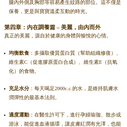
腿內外側及胸部等容易產生紋路的部位。這不僅是
保養，更是與寶寶溫柔互動的時光。
第四章：內在調養篇 – 美麗，由內而外
真正的美麗，源自於健康的身體與愉悅的心情。
均衡飲食
：多攝取優質蛋白質（幫助組織修復）、
維生素C（促進膠原蛋白合成）、維生素E（抗氧
化）的食物。
充足水分
：每天喝足2000c.c.的水，是維持肌膚水
潤彈性的最基本法則。
適度運動
：在醫生許可下，進行孕婦瑜珈、散步或
游泳，能促進血液循環，讓皮膚紅潤有光澤，也能