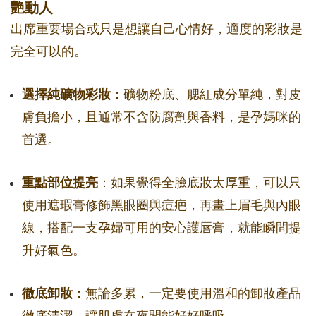
艷動人
出席重要場合或只是想讓自己心情好，適度的彩妝是
完全可以的。
選擇純礦物彩妝
：礦物粉底、腮紅成分單純，對皮
膚負擔小，且通常不含防腐劑與香料，是孕媽咪的
首選。
重點部位提亮
：如果覺得全臉底妝太厚重，可以只
使用遮瑕膏修飾黑眼圈與痘疤，再畫上眉毛與內眼
線，搭配一支孕婦可用的安心護唇膏，就能瞬間提
升好氣色。
徹底卸妝
：無論多累，一定要使用溫和的卸妝產品