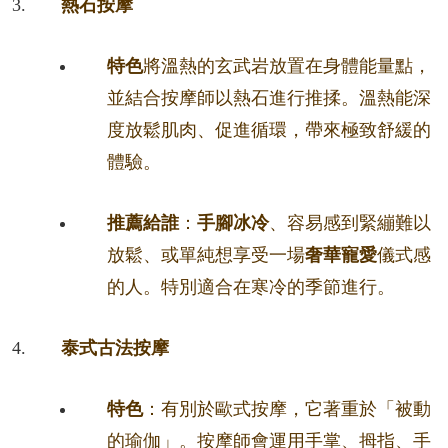
熱石按摩
特色
將溫熱的玄武岩放置在身體能量點，
並結合按摩師以熱石進行推揉。溫熱能深
度放鬆肌肉、促進循環，帶來極致舒緩的
體驗。
推薦給誰
：
手腳冰冷
、容易感到緊繃難以
放鬆、或單純想享受一場
奢華寵愛
儀式感
的人。特別適合在寒冷的季節進行。
泰式古法按摩
特色
：有別於歐式按摩，它著重於「被動
的瑜伽」。按摩師會運用手掌、拇指、手