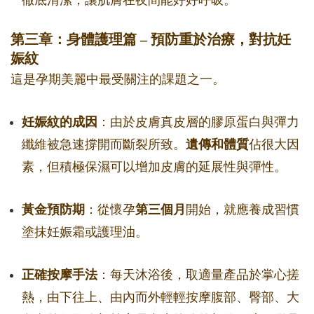
徹底清潔，讓肌膚在夜間能好好呼吸。
第三章：身體護理篇 – 預防重於治療，對抗妊
娠紋
這是孕期美麗中最受關注的課題之一。
妊娠紋的成因
：由於皮膚真皮層的膠原蛋白與彈力
纖維被急速撐開而斷裂所致。
遺傳和體質
佔很大因
素，但積極保濕可以增加皮膚的延展性與彈性。
黃金預防期
：從懷孕
第三個月
開始，就應養成習慣
塗抹妊娠霜或護理油。
正確按摩手法
：每天沐浴後，取適量產品於掌心搓
熱，由下往上、由內而外輕輕按摩腹部、臀部、大