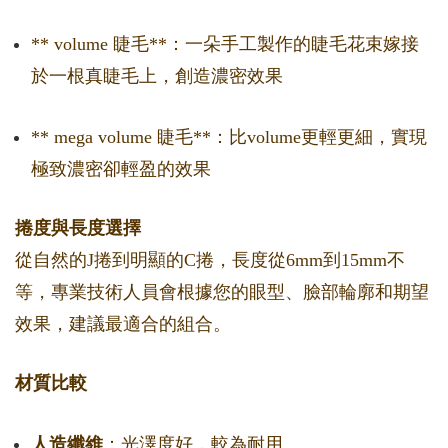
** volume 睫毛**：一朵手工製作的睫毛花束嫁接
於一根真睫毛上，創造濃密效果
** mega volume 睫毛**：比volume更輕更細，實現
極致濃密卻輕盈的效果
捲度與長度選擇
從自然的J捲到明顯的C捲，長度從6mm到15mm不
等，專業技術人員會根據您的眼型、臉部輪廓和期望
效果，建議最適合的組合。
材質比較
人造纖維
：光澤度好，較為耐用