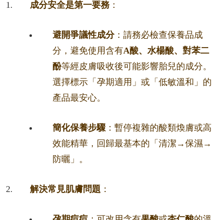
成分安全是第一要務
：
避開爭議性成分
：請務必檢查保養品成
分，避免使用含有
A酸、水楊酸、對苯二
酚
等經皮膚吸收後可能影響胎兒的成分。
選擇標示「孕期適用」或「低敏溫和」的
產品最安心。
簡化保養步驟
：暫停複雜的酸類煥膚或高
效能精華，回歸最基本的「清潔→保濕→
防曬」。
解決常見肌膚問題
：
孕期痘痘
：可改用含有
果酸
或
杏仁酸
的溫