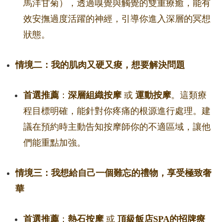
馬洋甘菊），透過嗅覺與觸覺的雙重療癒，能有
效安撫過度活躍的神經，引導你進入深層的冥想
狀態。
情境二：我的肌肉又硬又痠，想要解決問題
首選推薦
：
深層組織按摩
或
運動按摩
。這類療
程目標明確，能針對你疼痛的根源進行處理。建
議在預約時主動告知按摩師你的不適區域，讓他
們能重點加強。
情境三：我想給自己一個難忘的禮物，享受極致奢
華
首選推薦
：
熱石按摩
或
頂級飯店SPA的招牌療