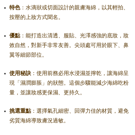
特色
：水滴狀或切面設計的親膚海綿，以其輕拍、
按壓的上妝方式聞名。
優點
：能打造出清透、服貼、光澤感強的底妝，妝
效自然，對新手非常友善。尖頭處可用於眼下、鼻
翼等細節部位。
使用秘訣
：使用前務必用水浸濕並擰乾，讓海綿呈
現「濕潤膨脹」的狀態。這個步驟能減少海綿吃粉
量，並讓妝感更保濕、更持久。
挑選重點
：選擇氣孔細密、回彈力佳的材質，避免
劣質海綿導致膚況過敏。