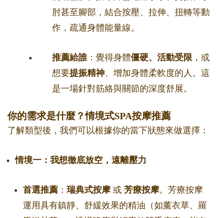
肘甚至腳部，結合按壓、拉伸、扭轉等動
作，疏通身體能量線。
推薦給誰
：覺得身體
僵硬、活動受限
，或
想要
提振精神
、增加身體柔軟度的人。這
是一場針對筋絡與關節的深度舒展。
你的需求是什麼？情境式SPA按摩推薦
了解類型後，我們可以根據你的當下狀態來做選擇：
情境一：我想徹底放空，遠離壓力
首選推薦
：
瑞典式按摩
或
芳療按摩
。芳療按摩
運用具有鎮靜、舒緩效果的精油（如薰衣草、羅