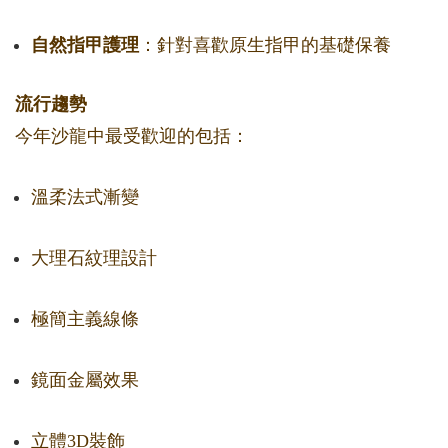
自然指甲護理
：針對喜歡原生指甲的基礎保養
流行趨勢
今年沙龍中最受歡迎的包括：
溫柔法式漸變
大理石紋理設計
極簡主義線條
鏡面金屬效果
立體3D裝飾