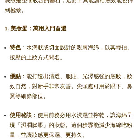
底妝是整個妝容的基石，選對工具能讓粉底效能發揮
到極致。
1. 美妝蛋：萬用入門首選
特色
：水滴狀或切面設計的親膚海綿，以其輕拍、
按壓的上妝方式聞名。
優點
：能打造出清透、服貼、光澤感強的底妝，妝
效自然，對新手非常友善。尖頭處可用於眼下、鼻
翼等細節部位。
使用秘訣
：使用前務必用水浸濕並擰乾，讓海綿呈
現「濕潤膨脹」的狀態。這個步驟能減少海綿吃粉
量，並讓妝感更保濕、更持久。