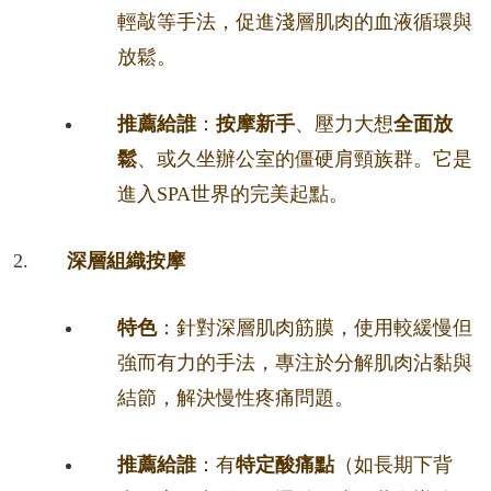
輕敲等手法，促進淺層肌肉的血液循環與
放鬆。
推薦給誰
：
按摩新手
、壓力大想
全面放
鬆
、或久坐辦公室的僵硬肩頸族群。它是
進入SPA世界的完美起點。
深層組織按摩
特色
：針對深層肌肉筋膜，使用較緩慢但
強而有力的手法，專注於分解肌肉沾黏與
結節，解決慢性疼痛問題。
推薦給誰
：有
特定酸痛點
（如長期下背