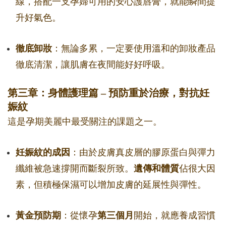
線，搭配一支孕婦可用的安心護唇膏，就能瞬間提
升好氣色。
徹底卸妝
：無論多累，一定要使用溫和的卸妝產品
徹底清潔，讓肌膚在夜間能好好呼吸。
第三章：身體護理篇 – 預防重於治療，對抗妊
娠紋
這是孕期美麗中最受關注的課題之一。
妊娠紋的成因
：由於皮膚真皮層的膠原蛋白與彈力
纖維被急速撐開而斷裂所致。
遺傳和體質
佔很大因
素，但積極保濕可以增加皮膚的延展性與彈性。
黃金預防期
：從懷孕
第三個月
開始，就應養成習慣