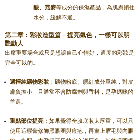
酸、燕麥
等成分的保濕產品，為肌膚鎖住
水分，緩解不適。
第二章：彩妝造型篇 – 提亮氣色，一樣可以明
艷動人
出席重要場合或只是想讓自己心情好，適度的彩妝是
完全可以的。
選擇純礦物彩妝
：礦物粉底、腮紅成分單純，對皮
膚負擔小，且通常不含防腐劑與香料，是孕媽咪的
首選。
重點部位提亮
：如果覺得全臉底妝太厚重，可以只
使用遮瑕膏修飾黑眼圈與痘疤，再畫上眉毛與內眼