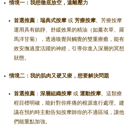
情境一：我想徹底放空，遠離壓力
首選推薦
：
瑞典式按摩
或
芳療按摩
。芳療按摩
運用具有鎮靜、舒緩效果的精油（如薰衣草、羅
馬洋甘菊），透過嗅覺與觸覺的雙重療癒，能有
效安撫過度活躍的神經，引導你進入深層的冥想
狀態。
情境二：我的肌肉又硬又痠，想要解決問題
首選推薦
：
深層組織按摩
或
運動按摩
。這類療
程目標明確，能針對你疼痛的根源進行處理。建
議在預約時主動告知按摩師你的不適區域，讓他
們能重點加強。