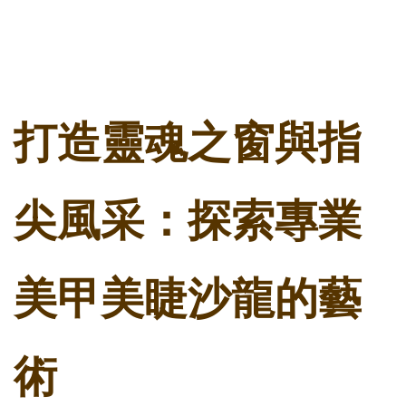
打造靈魂之窗與指
尖風采：探索專業
美甲美睫沙龍的藝
術