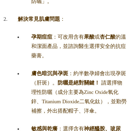
防曬」。
解決常見肌膚問題
：
孕期痘痘
：可改用含有
果酸
或
杏仁酸
的溫
和潔面產品，並諮詢醫生選擇安全的抗痘
藥膏。
膚色暗沉與孕斑
：約半數孕婦會出現孕斑
（肝斑）。
防曬是絕對關鍵！
請選擇物
理性防曬（成分主要為Zinc Oxide氧化
鋅、Titanium Dioxide二氧化鈦），並勤勞
補擦，外出搭配帽子、洋傘。
敏感與乾癢
：選擇含有
神經醯胺、玻尿