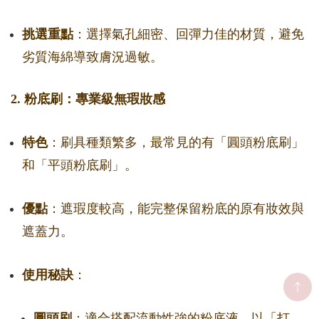
挑選重點
：選擇氣孔細密、回彈力佳的材質，避免
劣質海綿導致膚況過敏。
2. 粉底刷：專業級無瑕妝感
特色
：刷具種類繁多，最常見的有「圓頭粉底刷」
和「平頭粉底刷」。
優點
：遮瑕度較高，能完整保留粉底的原有妝效與
遮蓋力。
使用秘訣
：
圓頭刷
：適合搭配流動性強的粉底液，以「打