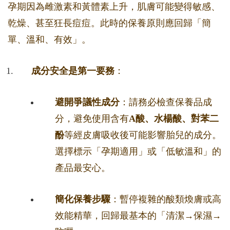
孕期因為雌激素和黃體素上升，肌膚可能變得敏感、
乾燥、甚至狂長痘痘。此時的保養原則應回歸「簡
單、溫和、有效」。
成分安全是第一要務
：
避開爭議性成分
：請務必檢查保養品成
分，避免使用含有
A酸、水楊酸、對苯二
酚
等經皮膚吸收後可能影響胎兒的成分。
選擇標示「孕期適用」或「低敏溫和」的
產品最安心。
簡化保養步驟
：暫停複雜的酸類煥膚或高
效能精華，回歸最基本的「清潔→保濕→