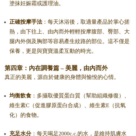
塗抹妊娠霜或護理油。
正確按摩手法
：每天沐浴後，取適量產品於掌心搓
熱，由下往上、由內而外輕輕按摩腹部、臀部、大
腿內外側及胸部等容易產生紋路的部位。這不僅是
保養，更是與寶寶溫柔互動的時光。
第四章：內在調養篇 – 美麗，由內而外
真正的美麗，源自於健康的身體與愉悅的心情。
均衡飲食
：多攝取優質蛋白質（幫助組織修復）、
維生素C（促進膠原蛋白合成）、維生素E（抗氧
化）的食物。
充足水分
：每天喝足2000c.c.的水，是維持肌膚水