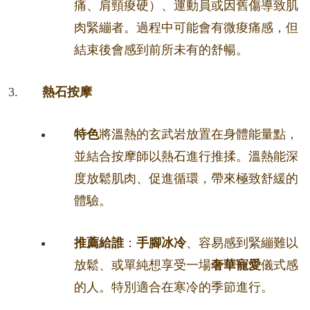
痛、肩頸痠硬）、運動員或因舊傷導致肌
肉緊繃者。過程中可能會有微痠痛感，但
結束後會感到前所未有的舒暢。
熱石按摩
特色
將溫熱的玄武岩放置在身體能量點，
並結合按摩師以熱石進行推揉。溫熱能深
度放鬆肌肉、促進循環，帶來極致舒緩的
體驗。
推薦給誰
：
手腳冰冷
、容易感到緊繃難以
放鬆、或單純想享受一場
奢華寵愛
儀式感
的人。特別適合在寒冷的季節進行。