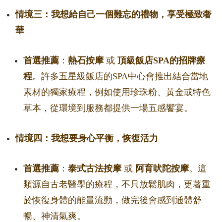
情境三：我想給自己一個難忘的禮物，享受極致奢
華
首選推薦
：
熱石按摩
或
頂級飯店SPA的招牌療
程
。許多五星級飯店的SPA中心會推出結合當地
素材的獨家療程，例如使用珍珠粉、黃金或特色
草本，從環境到服務都提供一場五感饗宴。
情境四：我想要身心平衡，恢復活力
首選推薦
：
泰式古法按摩
或
阿育吠陀按摩
。這
類源自古老醫學的療程，不只放鬆肌肉，更著重
於恢復身體的能量流動，做完後會感到通體舒
暢、神清氣爽。