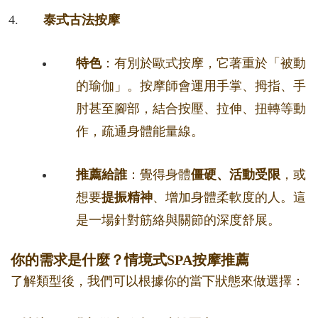
泰式古法按摩
特色
：有別於歐式按摩，它著重於「被動
的瑜伽」。按摩師會運用手掌、拇指、手
肘甚至腳部，結合按壓、拉伸、扭轉等動
作，疏通身體能量線。
推薦給誰
：覺得身體
僵硬、活動受限
，或
想要
提振精神
、增加身體柔軟度的人。這
是一場針對筋絡與關節的深度舒展。
你的需求是什麼？情境式SPA按摩推薦
了解類型後，我們可以根據你的當下狀態來做選擇：