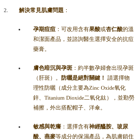
解決常見肌膚問題
：
孕期痘痘
：可改用含有
果酸
或
杏仁酸
的溫
和潔面產品，並諮詢醫生選擇安全的抗痘
藥膏。
膚色暗沉與孕斑
：約半數孕婦會出現孕斑
（肝斑）。
防曬是絕對關鍵！
請選擇物
理性防曬（成分主要為Zinc Oxide氧化
鋅、Titanium Dioxide二氧化鈦），並勤勞
補擦，外出搭配帽子、洋傘。
敏感與乾癢
：選擇含有
神經醯胺、玻尿
酸、燕麥
等成分的保濕產品，為肌膚鎖住