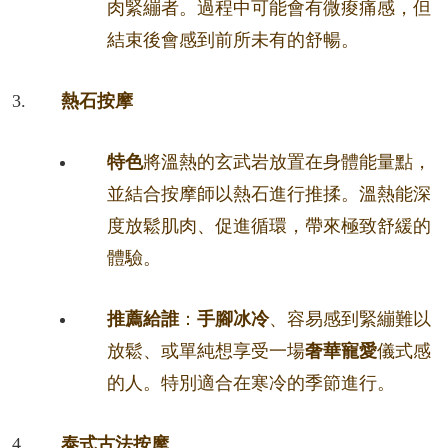
肉緊繃者。過程中可能會有微痠痛感，但
結束後會感到前所未有的舒暢。
熱石按摩
特色
將溫熱的玄武岩放置在身體能量點，
並結合按摩師以熱石進行推揉。溫熱能深
度放鬆肌肉、促進循環，帶來極致舒緩的
體驗。
推薦給誰
：
手腳冰冷
、容易感到緊繃難以
放鬆、或單純想享受一場
奢華寵愛
儀式感
的人。特別適合在寒冷的季節進行。
泰式古法按摩