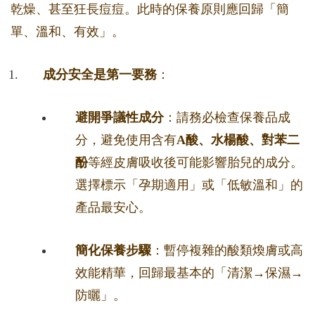
乾燥、甚至狂長痘痘。此時的保養原則應回歸「簡
單、溫和、有效」。
成分安全是第一要務
：
避開爭議性成分
：請務必檢查保養品成
分，避免使用含有
A酸、水楊酸、對苯二
酚
等經皮膚吸收後可能影響胎兒的成分。
選擇標示「孕期適用」或「低敏溫和」的
產品最安心。
簡化保養步驟
：暫停複雜的酸類煥膚或高
效能精華，回歸最基本的「清潔→保濕→
防曬」。