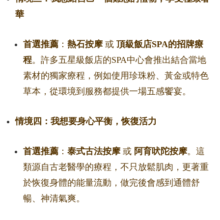
華
首選推薦
：
熱石按摩
或
頂級飯店SPA的招牌療
程
。許多五星級飯店的SPA中心會推出結合當地
素材的獨家療程，例如使用珍珠粉、黃金或特色
草本，從環境到服務都提供一場五感饗宴。
情境四：我想要身心平衡，恢復活力
首選推薦
：
泰式古法按摩
或
阿育吠陀按摩
。這
類源自古老醫學的療程，不只放鬆肌肉，更著重
於恢復身體的能量流動，做完後會感到通體舒
暢、神清氣爽。