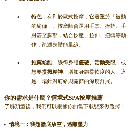
特色
：有別於歐式按摩，它著重於「被動
的瑜伽」。按摩師會運用手掌、拇指、手
肘甚至腳部，結合按壓、拉伸、扭轉等動
作，疏通身體能量線。
推薦給誰
：覺得身體
僵硬、活動受限
，或
想要
提振精神
、增加身體柔軟度的人。這
是一場針對筋絡與關節的深度舒展。
你的需求是什麼？情境式SPA按摩推薦
了解類型後，我們可以根據你的當下狀態來做選擇：
情境一：我想徹底放空，遠離壓力