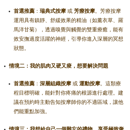
首選推薦
：
瑞典式按摩
或
芳療按摩
。芳療按摩
運用具有鎮靜、舒緩效果的精油（如薰衣草、羅
馬洋甘菊），透過嗅覺與觸覺的雙重療癒，能有
效安撫過度活躍的神經，引導你進入深層的冥想
狀態。
情境二：我的肌肉又硬又痠，想要解決問題
首選推薦
：
深層組織按摩
或
運動按摩
。這類療
程目標明確，能針對你疼痛的根源進行處理。建
議在預約時主動告知按摩師你的不適區域，讓他
們能重點加強。
情境三：我想給自己一個難忘的禮物，享受極致奢