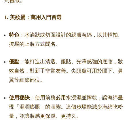
到極致。
1. 美妝蛋：萬用入門首選
特色
：水滴狀或切面設計的親膚海綿，以其輕拍、
按壓的上妝方式聞名。
優點
：能打造出清透、服貼、光澤感強的底妝，妝
效自然，對新手非常友善。尖頭處可用於眼下、鼻
翼等細節部位。
使用秘訣
：使用前務必用水浸濕並擰乾，讓海綿呈
現「濕潤膨脹」的狀態。這個步驟能減少海綿吃粉
量，並讓妝感更保濕、更持久。