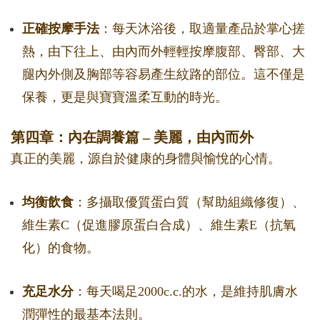
正確按摩手法
：每天沐浴後，取適量產品於掌心搓
熱，由下往上、由內而外輕輕按摩腹部、臀部、大
腿內外側及胸部等容易產生紋路的部位。這不僅是
保養，更是與寶寶溫柔互動的時光。
第四章：內在調養篇 – 美麗，由內而外
真正的美麗，源自於健康的身體與愉悅的心情。
均衡飲食
：多攝取優質蛋白質（幫助組織修復）、
維生素C（促進膠原蛋白合成）、維生素E（抗氧
化）的食物。
充足水分
：每天喝足2000c.c.的水，是維持肌膚水
潤彈性的最基本法則。