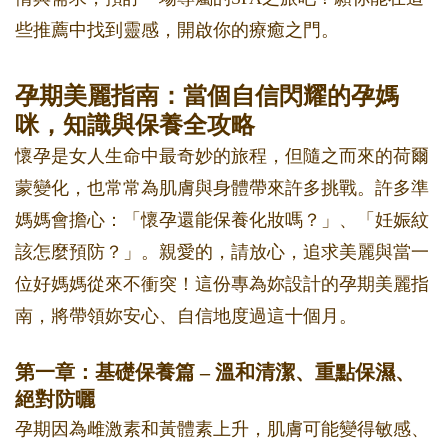
些推薦中找到靈感，開啟你的療癒之門。
孕期美麗指南：當個自信閃耀的孕媽
咪，知識與保養全攻略
懷孕是女人生命中最奇妙的旅程，但隨之而來的荷爾
蒙變化，也常常為肌膚與身體帶來許多挑戰。許多準
媽媽會擔心：「懷孕還能保養化妝嗎？」、「妊娠紋
該怎麼預防？」。親愛的，請放心，追求美麗與當一
位好媽媽從來不衝突！這份專為妳設計的孕期美麗指
南，將帶領妳安心、自信地度過這十個月。
第一章：基礎保養篇 – 溫和清潔、重點保濕、
絕對防曬
孕期因為雌激素和黃體素上升，肌膚可能變得敏感、