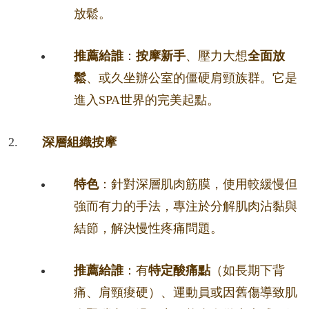
放鬆。
推薦給誰
：
按摩新手
、壓力大想
全面放
鬆
、或久坐辦公室的僵硬肩頸族群。它是
進入SPA世界的完美起點。
深層組織按摩
特色
：針對深層肌肉筋膜，使用較緩慢但
強而有力的手法，專注於分解肌肉沾黏與
結節，解決慢性疼痛問題。
推薦給誰
：有
特定酸痛點
（如長期下背
痛、肩頸痠硬）、運動員或因舊傷導致肌