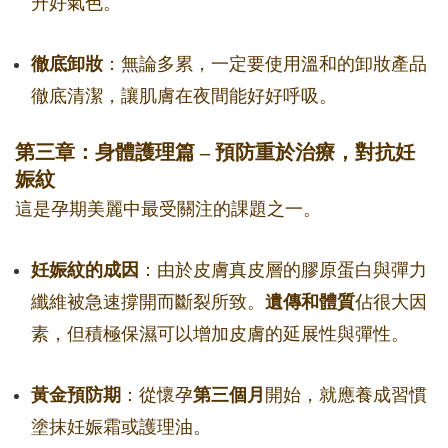
升好氣色。
徹底卸妝
：無論多累，一定要使用溫和的卸妝產品
徹底清潔，讓肌膚在夜間能好好呼吸。
第三章：身體護理篇 – 預防重於治療，對抗妊
娠紋
這是孕期美麗中最受關注的課題之一。
妊娠紋的成因
：由於皮膚真皮層的膠原蛋白與彈力
纖維被急速撐開而斷裂所致。
遺傳和體質
佔很大因
素，但積極保濕可以增加皮膚的延展性與彈性。
黃金預防期
：從懷孕
第三個月
開始，就應養成習慣
塗抹妊娠霜或護理油。