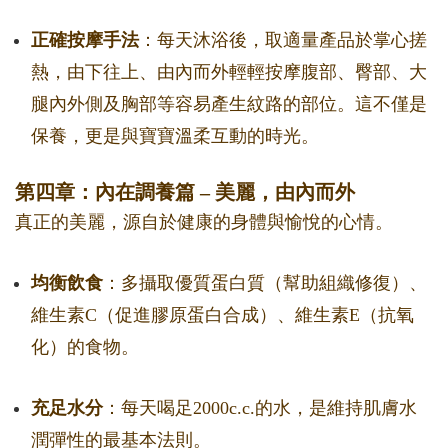
正確按摩手法
：每天沐浴後，取適量產品於掌心搓
熱，由下往上、由內而外輕輕按摩腹部、臀部、大
腿內外側及胸部等容易產生紋路的部位。這不僅是
保養，更是與寶寶溫柔互動的時光。
第四章：內在調養篇 – 美麗，由內而外
真正的美麗，源自於健康的身體與愉悅的心情。
均衡飲食
：多攝取優質蛋白質（幫助組織修復）、
維生素C（促進膠原蛋白合成）、維生素E（抗氧
化）的食物。
充足水分
：每天喝足2000c.c.的水，是維持肌膚水
潤彈性的最基本法則。