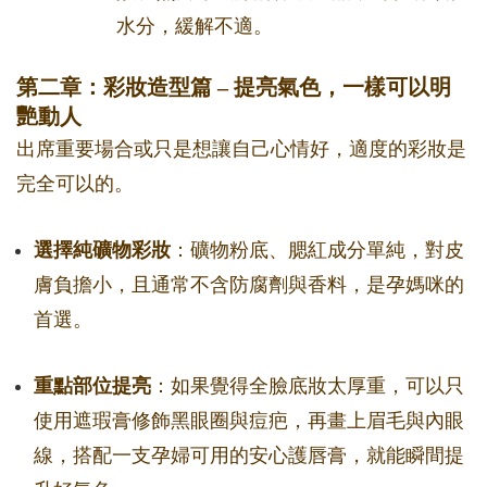
水分，緩解不適。
第二章：彩妝造型篇 – 提亮氣色，一樣可以明
艷動人
出席重要場合或只是想讓自己心情好，適度的彩妝是
完全可以的。
選擇純礦物彩妝
：礦物粉底、腮紅成分單純，對皮
膚負擔小，且通常不含防腐劑與香料，是孕媽咪的
首選。
重點部位提亮
：如果覺得全臉底妝太厚重，可以只
使用遮瑕膏修飾黑眼圈與痘疤，再畫上眉毛與內眼
線，搭配一支孕婦可用的安心護唇膏，就能瞬間提