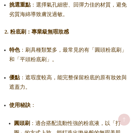
挑選重點
：選擇氣孔細密、回彈力佳的材質，避免
劣質海綿導致膚況過敏。
2. 粉底刷：專業級無瑕妝感
特色
：刷具種類繁多，最常見的有「圓頭粉底刷」
和「平頭粉底刷」。
優點
：遮瑕度較高，能完整保留粉底的原有妝效與
遮蓋力。
使用秘訣
：
圓頭刷
：適合搭配流動性強的粉底液，以「打
圈」的方式上妝，能打造出拋光般的無瑕美肌。