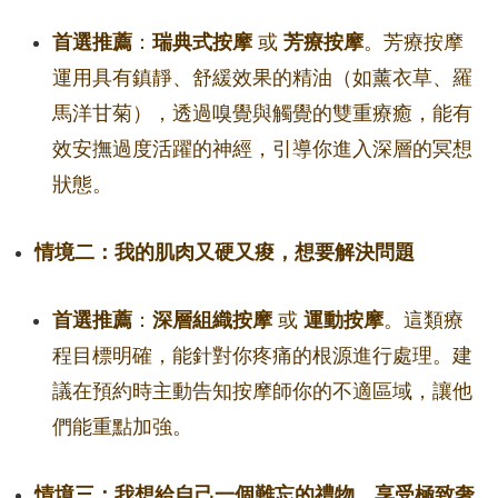
首選推薦
：
瑞典式按摩
或
芳療按摩
。芳療按摩
運用具有鎮靜、舒緩效果的精油（如薰衣草、羅
馬洋甘菊），透過嗅覺與觸覺的雙重療癒，能有
效安撫過度活躍的神經，引導你進入深層的冥想
狀態。
情境二：我的肌肉又硬又痠，想要解決問題
首選推薦
：
深層組織按摩
或
運動按摩
。這類療
程目標明確，能針對你疼痛的根源進行處理。建
議在預約時主動告知按摩師你的不適區域，讓他
們能重點加強。
情境三：我想給自己一個難忘的禮物，享受極致奢