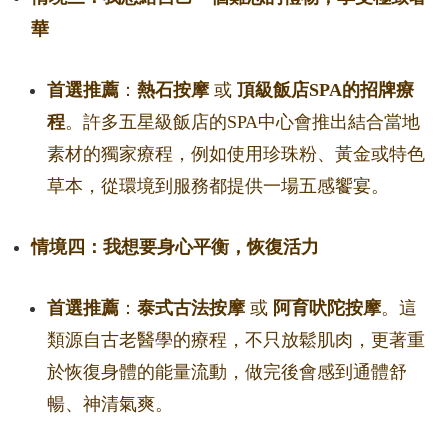
華
首選推薦
：
熱石按摩
或
頂級飯店SPA的招牌療
程
。許多五星級飯店的SPA中心會推出結合當地
素材的獨家療程，例如使用珍珠粉、黃金或特色
草本，從環境到服務都提供一場五感饗宴。
情境四：我想要身心平衡，恢復活力
首選推薦
：
泰式古法按摩
或
阿育吠陀按摩
。這
類源自古老醫學的療程，不只放鬆肌肉，更著重
於恢復身體的能量流動，做完後會感到通體舒
暢、神清氣爽。