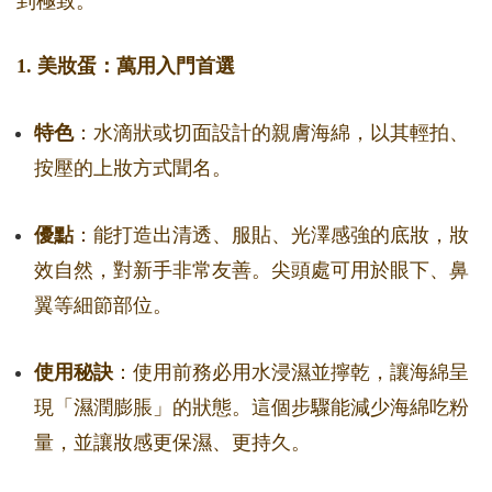
到極致。
1. 美妝蛋：萬用入門首選
特色
：水滴狀或切面設計的親膚海綿，以其輕拍、
按壓的上妝方式聞名。
優點
：能打造出清透、服貼、光澤感強的底妝，妝
效自然，對新手非常友善。尖頭處可用於眼下、鼻
翼等細節部位。
使用秘訣
：使用前務必用水浸濕並擰乾，讓海綿呈
現「濕潤膨脹」的狀態。這個步驟能減少海綿吃粉
量，並讓妝感更保濕、更持久。