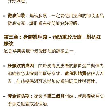
升好氣色。
徹底卸妝
：無論多累，一定要使用溫和的卸妝產品
徹底清潔，讓肌膚在夜間能好好呼吸。
第三章：身體護理篇 – 預防重於治療，對抗妊
娠紋
這是孕期美麗中最受關注的課題之一。
妊娠紋的成因
：由於皮膚真皮層的膠原蛋白與彈力
纖維被急速撐開而斷裂所致。
遺傳和體質
佔很大因
素，但積極保濕可以增加皮膚的延展性與彈性。
黃金預防期
：從懷孕
第三個月
開始，就應養成習慣
塗抹妊娠霜或護理油。