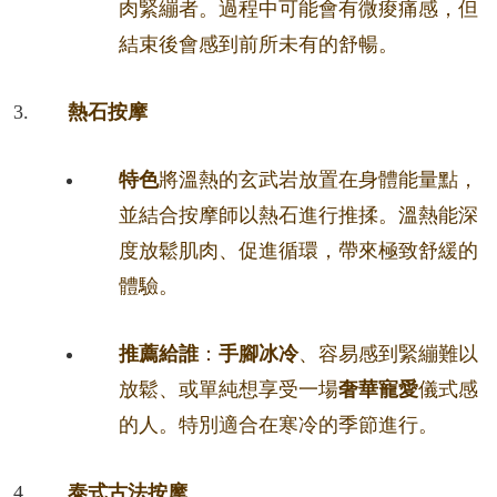
肉緊繃者。過程中可能會有微痠痛感，但
結束後會感到前所未有的舒暢。
熱石按摩
特色
將溫熱的玄武岩放置在身體能量點，
並結合按摩師以熱石進行推揉。溫熱能深
度放鬆肌肉、促進循環，帶來極致舒緩的
體驗。
推薦給誰
：
手腳冰冷
、容易感到緊繃難以
放鬆、或單純想享受一場
奢華寵愛
儀式感
的人。特別適合在寒冷的季節進行。
泰式古法按摩