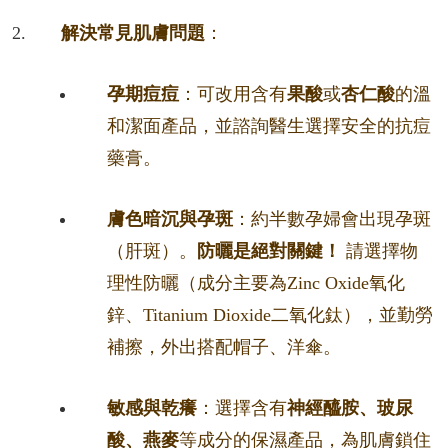
解決常見肌膚問題
：
孕期痘痘
：可改用含有
果酸
或
杏仁酸
的溫
和潔面產品，並諮詢醫生選擇安全的抗痘
藥膏。
膚色暗沉與孕斑
：約半數孕婦會出現孕斑
（肝斑）。
防曬是絕對關鍵！
請選擇物
理性防曬（成分主要為Zinc Oxide氧化
鋅、Titanium Dioxide二氧化鈦），並勤勞
補擦，外出搭配帽子、洋傘。
敏感與乾癢
：選擇含有
神經醯胺、玻尿
酸、燕麥
等成分的保濕產品，為肌膚鎖住