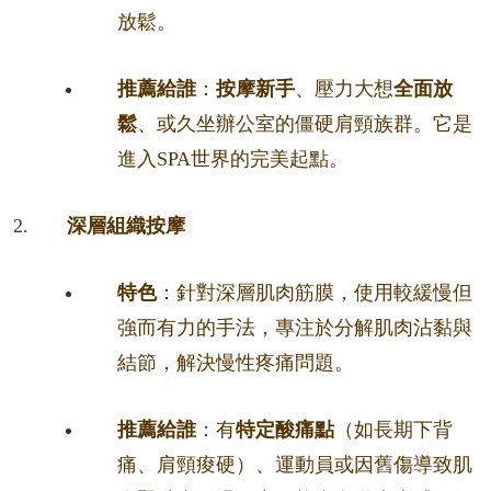
放鬆。
推薦給誰
：
按摩新手
、壓力大想
全面放
鬆
、或久坐辦公室的僵硬肩頸族群。它是
進入SPA世界的完美起點。
深層組織按摩
特色
：針對深層肌肉筋膜，使用較緩慢但
強而有力的手法，專注於分解肌肉沾黏與
結節，解決慢性疼痛問題。
推薦給誰
：有
特定酸痛點
（如長期下背
痛、肩頸痠硬）、運動員或因舊傷導致肌