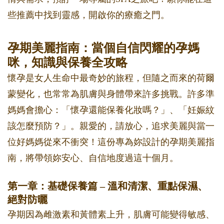
些推薦中找到靈感，開啟你的療癒之門。
孕期美麗指南：當個自信閃耀的孕媽
咪，知識與保養全攻略
懷孕是女人生命中最奇妙的旅程，但隨之而來的荷爾
蒙變化，也常常為肌膚與身體帶來許多挑戰。許多準
媽媽會擔心：「懷孕還能保養化妝嗎？」、「妊娠紋
該怎麼預防？」。親愛的，請放心，追求美麗與當一
位好媽媽從來不衝突！這份專為妳設計的孕期美麗指
南，將帶領妳安心、自信地度過這十個月。
第一章：基礎保養篇 – 溫和清潔、重點保濕、
絕對防曬
孕期因為雌激素和黃體素上升，肌膚可能變得敏感、