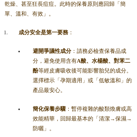
乾燥、甚至狂長痘痘。此時的保養原則應回歸「簡
單、溫和、有效」。
成分安全是第一要務
：
避開爭議性成分
：請務必檢查保養品成
分，避免使用含有
A酸、水楊酸、對苯二
酚
等經皮膚吸收後可能影響胎兒的成分。
選擇標示「孕期適用」或「低敏溫和」的
產品最安心。
簡化保養步驟
：暫停複雜的酸類煥膚或高
效能精華，回歸最基本的「清潔→保濕→
防曬」。