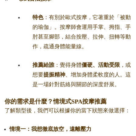
特色
：有別於歐式按摩，它著重於「被動
的瑜伽」。按摩師會運用手掌、拇指、手
肘甚至腳部，結合按壓、拉伸、扭轉等動
作，疏通身體能量線。
推薦給誰
：覺得身體
僵硬、活動受限
，或
想要
提振精神
、增加身體柔軟度的人。這
是一場針對筋絡與關節的深度舒展。
你的需求是什麼？情境式SPA按摩推薦
了解類型後，我們可以根據你的當下狀態來做選擇：
情境一：我想徹底放空，遠離壓力