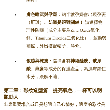
膚色暗沉與孕斑
：約半數孕婦會出現孕斑
（肝斑）。
防曬是絕對關鍵！
請選擇物
理性防曬（成分主要為Zinc Oxide氧化
鋅、Titanium Dioxide二氧化鈦），並勤勞
補擦，外出搭配帽子、洋傘。
敏感與乾癢
：選擇含有
神經醯胺、玻尿
酸、燕麥
等成分的保濕產品，為肌膚鎖住
水分，緩解不適。
第二章：彩妝造型篇 – 提亮氣色，一樣可以明
艷動人
出席重要場合或只是想讓自己心情好，適度的彩妝是