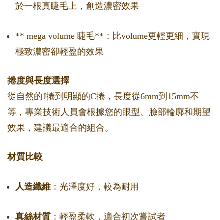
於一根真睫毛上，創造濃密效果
** mega volume 睫毛**：比volume更輕更細，實現
極致濃密卻輕盈的效果
捲度與長度選擇
從自然的J捲到明顯的C捲，長度從6mm到15mm不
等，專業技術人員會根據您的眼型、臉部輪廓和期望
效果，建議最適合的組合。
材質比較
人造纖維
：光澤度好，較為耐用
真絲材質
：輕盈柔軟，適合初次嘗試者