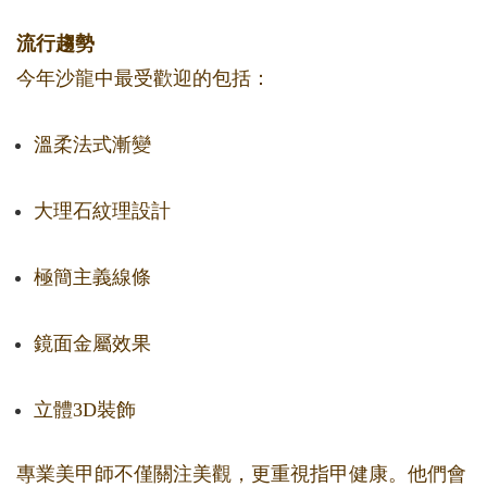
流行趨勢
今年沙龍中最受歡迎的包括：
溫柔法式漸變
大理石紋理設計
極簡主義線條
鏡面金屬效果
立體3D裝飾
專業美甲師不僅關注美觀，更重視指甲健康。他們會