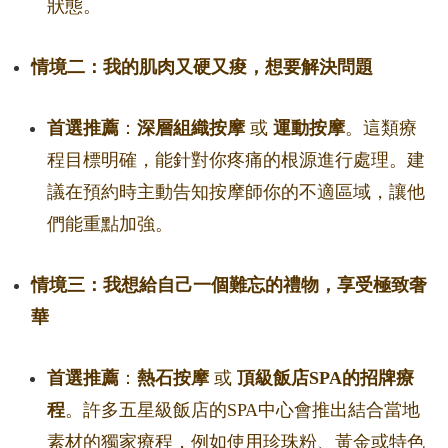
狀態。
情境二：我的肌肉又硬又痠，想要解決問題
首選推薦
：
深層組織按摩
或
運動按摩
。這類療
程目標明確，能針對你疼痛的根源進行處理。建
議在預約時主動告知按摩師你的不適區域，讓他
們能重點加強。
情境三：我想給自己一個難忘的禮物，享受極致奢
華
首選推薦
：
熱石按摩
或
頂級飯店SPA的招牌療
程
。許多五星級飯店的SPA中心會推出結合當地
素材的獨家療程，例如使用珍珠粉、黃金或特色