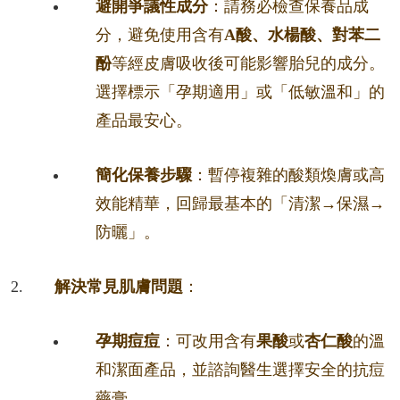
避開爭議性成分
：請務必檢查保養品成
分，避免使用含有
A酸、水楊酸、對苯二
酚
等經皮膚吸收後可能影響胎兒的成分。
選擇標示「孕期適用」或「低敏溫和」的
產品最安心。
簡化保養步驟
：暫停複雜的酸類煥膚或高
效能精華，回歸最基本的「清潔→保濕→
防曬」。
解決常見肌膚問題
：
孕期痘痘
：可改用含有
果酸
或
杏仁酸
的溫
和潔面產品，並諮詢醫生選擇安全的抗痘
藥膏。