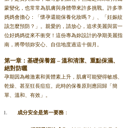
蒙變化，也常常為肌膚與身體帶來許多挑戰。許多準
媽媽會擔心：「懷孕還能保養化妝嗎？」、「妊娠紋
該怎麼預防？」。親愛的，請放心，追求美麗與當一
位好媽媽從來不衝突！這份專為妳設計的孕期美麗指
南，將帶領妳安心、自信地度過這十個月。
第一章：基礎保養篇 – 溫和清潔、重點保濕、
絕對防曬
孕期因為雌激素和黃體素上升，肌膚可能變得敏感、
乾燥、甚至狂長痘痘。此時的保養原則應回歸「簡
單、溫和、有效」。
成分安全是第一要務
：