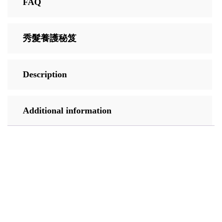
FAQ
秀髮養護秘笈
Description
Additional information