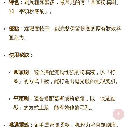
特色
：刷具種類繁多，最常見的有「圓頭粉底刷」
和「平頭粉底刷」。
優點
：遮瑕度較高，能完整保留粉底的原有妝效與
遮蓋力。
使用秘訣
：
圓頭刷
：適合搭配流動性強的粉底液，以「打
圈」的方式上妝，能打造出拋光般的無瑕美肌。
平頭刷
：適合搭配慕斯或粉底霜，以「快速點
戳」的方式上妝，能有效修飾毛孔。
挑選重點
：刷毛需密集柔軟、抓粉力強且無刷痕。