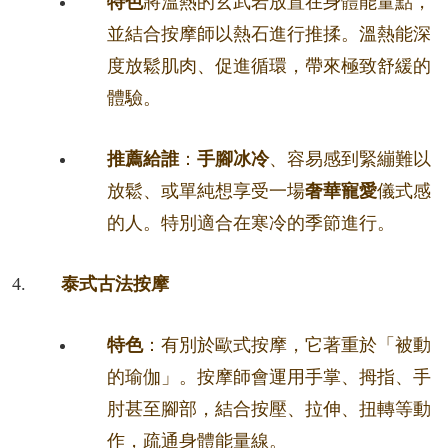
特色
將溫熱的玄武岩放置在身體能量點，
並結合按摩師以熱石進行推揉。溫熱能深
度放鬆肌肉、促進循環，帶來極致舒緩的
體驗。
推薦給誰
：
手腳冰冷
、容易感到緊繃難以
放鬆、或單純想享受一場
奢華寵愛
儀式感
的人。特別適合在寒冷的季節進行。
泰式古法按摩
特色
：有別於歐式按摩，它著重於「被動
的瑜伽」。按摩師會運用手掌、拇指、手
肘甚至腳部，結合按壓、拉伸、扭轉等動
作，疏通身體能量線。