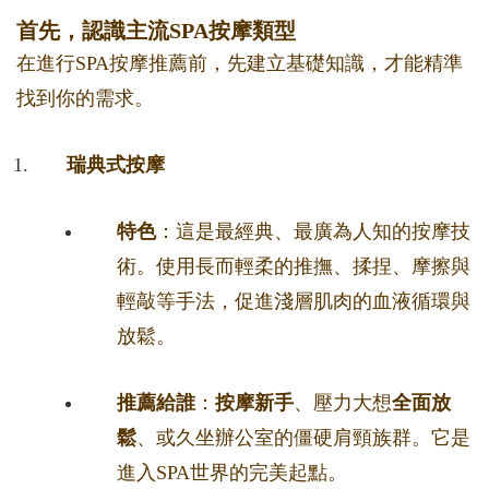
首先，認識主流SPA按摩類型
在進行SPA按摩推薦前，先建立基礎知識，才能精準
找到你的需求。
瑞典式按摩
特色
：這是最經典、最廣為人知的按摩技
術。使用長而輕柔的推撫、揉捏、摩擦與
輕敲等手法，促進淺層肌肉的血液循環與
放鬆。
推薦給誰
：
按摩新手
、壓力大想
全面放
鬆
、或久坐辦公室的僵硬肩頸族群。它是
進入SPA世界的完美起點。