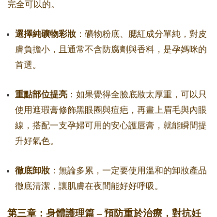
完全可以的。
選擇純礦物彩妝
：礦物粉底、腮紅成分單純，對皮
膚負擔小，且通常不含防腐劑與香料，是孕媽咪的
首選。
重點部位提亮
：如果覺得全臉底妝太厚重，可以只
使用遮瑕膏修飾黑眼圈與痘疤，再畫上眉毛與內眼
線，搭配一支孕婦可用的安心護唇膏，就能瞬間提
升好氣色。
徹底卸妝
：無論多累，一定要使用溫和的卸妝產品
徹底清潔，讓肌膚在夜間能好好呼吸。
第三章：身體護理篇 – 預防重於治療，對抗妊