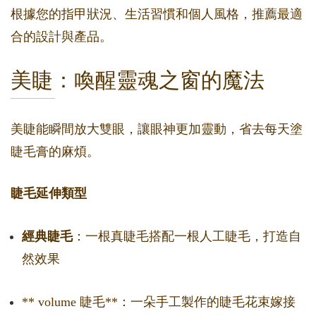
根據您的指甲狀況、生活習慣和個人風格，推薦最適
合的設計與產品。
美睫：喚醒靈魂之窗的魔法
美睫能瞬間放大雙眼，讓眼神更加靈動，省去每天塗
睫毛膏的麻煩。
睫毛延伸類型
經典睫毛
：一根真睫毛搭配一根人工睫毛，打造自
然效果
** volume 睫毛**：一朵手工製作的睫毛花束嫁接