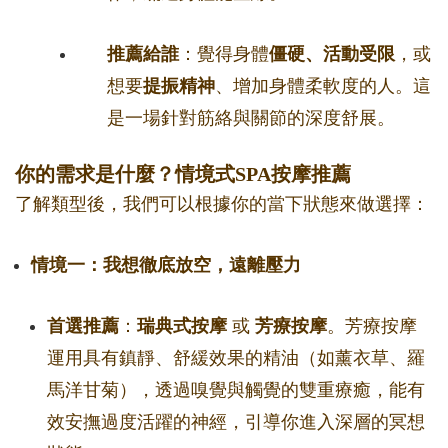
推薦給誰
：覺得身體
僵硬、活動受限
，或
想要
提振精神
、增加身體柔軟度的人。這
是一場針對筋絡與關節的深度舒展。
你的需求是什麼？情境式SPA按摩推薦
了解類型後，我們可以根據你的當下狀態來做選擇：
情境一：我想徹底放空，遠離壓力
首選推薦
：
瑞典式按摩
或
芳療按摩
。芳療按摩
運用具有鎮靜、舒緩效果的精油（如薰衣草、羅
馬洋甘菊），透過嗅覺與觸覺的雙重療癒，能有
效安撫過度活躍的神經，引導你進入深層的冥想