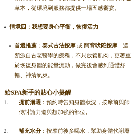
草本，從環境到服務都提供一場五感饗宴。
情境四：我想要身心平衡，恢復活力
首選推薦
：
泰式古法按摩
或
阿育吠陀按摩
。這
類源自古老醫學的療程，不只放鬆肌肉，更著重
於恢復身體的能量流動，做完後會感到通體舒
暢、神清氣爽。
給SPA新手的貼心小提醒
提前溝通
：預約時告知身體狀況，按摩前與師
傅討論力道與想加強的部位。
補充水分
：按摩前後多喝水，幫助身體代謝廢