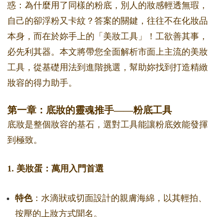
惑：為什麼用了同樣的粉底，別人的妝感輕透無瑕，
自己的卻浮粉又卡紋？答案的關鍵，往往不在化妝品
本身，而在於妳手上的「美妝工具」！工欲善其事，
必先利其器。本文將帶您全面解析市面上主流的美妝
工具，從基礎用法到進階挑選，幫助妳找到打造精緻
妝容的得力助手。
第一章：底妝的靈魂推手——粉底工具
底妝是整個妝容的基石，選對工具能讓粉底效能發揮
到極致。
1. 美妝蛋：萬用入門首選
特色
：水滴狀或切面設計的親膚海綿，以其輕拍、
按壓的上妝方式聞名。