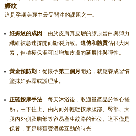
娠紋
這是孕期美麗中最受關注的課題之一。
妊娠紋的成因
：由於皮膚真皮層的膠原蛋白與彈力
纖維被急速撐開而斷裂所致。
遺傳和體質
佔很大因
素，但積極保濕可以增加皮膚的延展性與彈性。
黃金預防期
：從懷孕
第三個月
開始，就應養成習慣
塗抹妊娠霜或護理油。
正確按摩手法
：每天沐浴後，取適量產品於掌心搓
熱，由下往上、由內而外輕輕按摩腹部、臀部、大
腿內外側及胸部等容易產生紋路的部位。這不僅是
保養，更是與寶寶溫柔互動的時光。