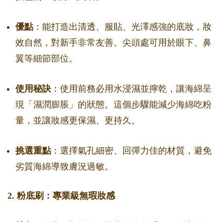
優點
：能打造出清透、服貼、光澤感強的底妝，妝
效自然，對新手非常友善。尖頭處可用於眼下、鼻
翼等細節部位。
使用秘訣
：使用前務必用水浸濕並擰乾，讓海綿呈
現「濕潤膨脹」的狀態。這個步驟能減少海綿吃粉
量，並讓妝感更保濕、更持久。
挑選重點
：選擇氣孔細密、回彈力佳的材質，避免
劣質海綿導致膚況過敏。
2. 粉底刷：專業級無瑕妝感