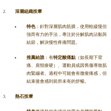
深層組織按摩
特色
：針對深層肌肉筋膜，使用較緩慢但
強而有力的手法，專注於分解肌肉沾黏與
結節，解決慢性疼痛問題。
推薦給誰
：有
特定酸痛點
（如長期下背
痛、肩頸痠硬）、運動員或因舊傷導致肌
肉緊繃者。過程中可能會有微痠痛感，但
結束後會感到前所未有的舒暢。
熱石按摩