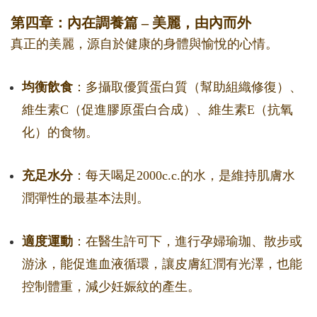
第四章：內在調養篇 – 美麗，由內而外
真正的美麗，源自於健康的身體與愉悅的心情。
均衡飲食
：多攝取優質蛋白質（幫助組織修復）、
維生素C（促進膠原蛋白合成）、維生素E（抗氧
化）的食物。
充足水分
：每天喝足2000c.c.的水，是維持肌膚水
潤彈性的最基本法則。
適度運動
：在醫生許可下，進行孕婦瑜珈、散步或
游泳，能促進血液循環，讓皮膚紅潤有光澤，也能
控制體重，減少妊娠紋的產生。