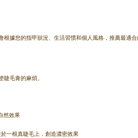
會根據您的指甲狀況、生活習慣和個人風格，推薦最適合
塗睫毛膏的麻煩。
自然效果
束嫁接於一根真睫毛上，創造濃密效果