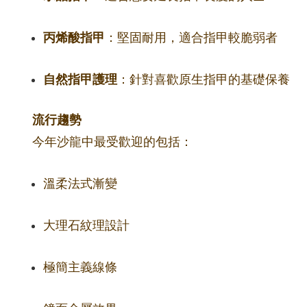
丙烯酸指甲
：堅固耐用，適合指甲較脆弱者
自然指甲護理
：針對喜歡原生指甲的基礎保養
流行趨勢
今年沙龍中最受歡迎的包括：
溫柔法式漸變
大理石紋理設計
極簡主義線條