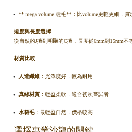
** mega volume 睫毛**：比volume更輕
捲度與長度選擇
從自然的J捲到明顯的C捲，長度從6mm到15m
材質比較
人造纖維
：光澤度好，較為耐用
真絲材質
：輕盈柔軟，適合初次嘗試者
水貂毛
：最輕盈自然，價格較高
選擇專業沙龍的關鍵