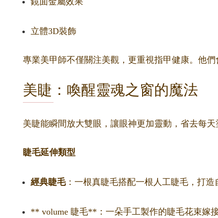
鏡面金屬效果
立體3D裝飾
專業美甲師不僅關注美觀，更重視指甲健康。他們
美睫：喚醒靈魂之窗的魔法
美睫能瞬間放大雙眼，讓眼神更加靈動，省去每天
睫毛延伸類型
經典睫毛
：一根真睫毛搭配一根人工睫毛，打造
** volume 睫毛**：一朵手工製作的睫毛花