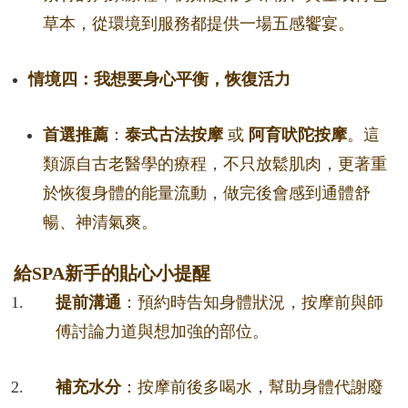
草本，從環境到服務都提供一場五感饗宴。
情境四：我想要身心平衡，恢復活力
首選推薦
：
泰式古法按摩
或
阿育吠陀按摩
。這
類源自古老醫學的療程，不只放鬆肌肉，更著重
於恢復身體的能量流動，做完後會感到通體舒
暢、神清氣爽。
給SPA新手的貼心小提醒
提前溝通
：預約時告知身體狀況，按摩前與師
傅討論力道與想加強的部位。
補充水分
：按摩前後多喝水，幫助身體代謝廢