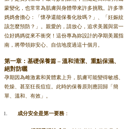
蒙變化，也常常為肌膚與身體帶來許多挑戰。許多準
媽媽會擔心：「懷孕還能保養化妝嗎？」、「妊娠紋
該怎麼預防？」。親愛的，請放心，追求美麗與當一
位好媽媽從來不衝突！這份專為妳設計的孕期美麗指
南，將帶領妳安心、自信地度過這十個月。
第一章：基礎保養篇 – 溫和清潔、重點保濕、
絕對防曬
孕期因為雌激素和黃體素上升，肌膚可能變得敏感、
乾燥、甚至狂長痘痘。此時的保養原則應回歸「簡
單、溫和、有效」。
成分安全是第一要務
：