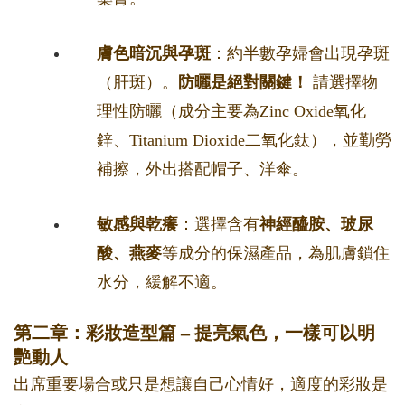
膚色暗沉與孕斑
：約半數孕婦會出現孕斑
（肝斑）。
防曬是絕對關鍵！
請選擇物
理性防曬（成分主要為Zinc Oxide氧化
鋅、Titanium Dioxide二氧化鈦），並勤勞
補擦，外出搭配帽子、洋傘。
敏感與乾癢
：選擇含有
神經醯胺、玻尿
酸、燕麥
等成分的保濕產品，為肌膚鎖住
水分，緩解不適。
第二章：彩妝造型篇 – 提亮氣色，一樣可以明
艷動人
出席重要場合或只是想讓自己心情好，適度的彩妝是