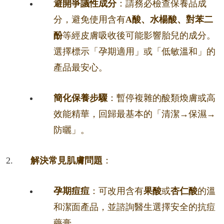
避開爭議性成分
：請務必檢查保養品成
分，避免使用含有
A酸、水楊酸、對苯二
酚
等經皮膚吸收後可能影響胎兒的成分。
選擇標示「孕期適用」或「低敏溫和」的
產品最安心。
簡化保養步驟
：暫停複雜的酸類煥膚或高
效能精華，回歸最基本的「清潔→保濕→
防曬」。
解決常見肌膚問題
：
孕期痘痘
：可改用含有
果酸
或
杏仁酸
的溫
和潔面產品，並諮詢醫生選擇安全的抗痘
藥膏。