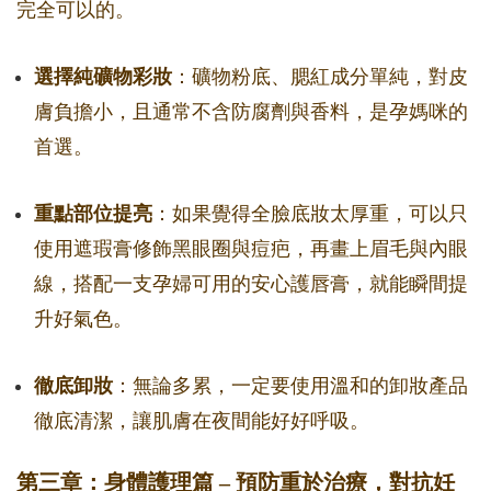
完全可以的。
選擇純礦物彩妝
：礦物粉底、腮紅成分單純，對皮
膚負擔小，且通常不含防腐劑與香料，是孕媽咪的
首選。
重點部位提亮
：如果覺得全臉底妝太厚重，可以只
使用遮瑕膏修飾黑眼圈與痘疤，再畫上眉毛與內眼
線，搭配一支孕婦可用的安心護唇膏，就能瞬間提
升好氣色。
徹底卸妝
：無論多累，一定要使用溫和的卸妝產品
徹底清潔，讓肌膚在夜間能好好呼吸。
第三章：身體護理篇 – 預防重於治療，對抗妊