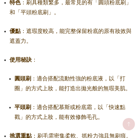
特色
：刷具種類繁多，最常見的有「圓頭粉底刷」
和「平頭粉底刷」。
優點
：遮瑕度較高，能完整保留粉底的原有妝效與
遮蓋力。
使用秘訣
：
圓頭刷
：適合搭配流動性強的粉底液，以「打
圈」的方式上妝，能打造出拋光般的無瑕美肌。
平頭刷
：適合搭配慕斯或粉底霜，以「快速點
戳」的方式上妝，能有效修飾毛孔。
挑選重點
：刷毛需密集柔軟、抓粉力強且無刷痕。