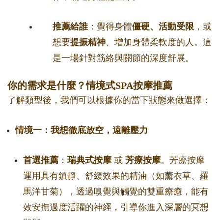
推薦給誰
：覺得身體
僵硬、活動受限
，或
想要
提振精神
、增加身體柔軟度的人。這
是一場針對筋絡與關節的深度舒展。
你的需求是什麼？情境式SPA按摩推薦
了解類型後，我們可以根據你的當下狀態來做選擇：
情境一：我想徹底放空，遠離壓力
首選推薦
：
瑞典式按摩
或
芳療按摩
。芳療按摩
運用具有鎮靜、舒緩效果的精油（如薰衣草、羅
馬洋甘菊），透過嗅覺與觸覺的雙重療癒，能有
效安撫過度活躍的神經，引導你進入深層的冥想