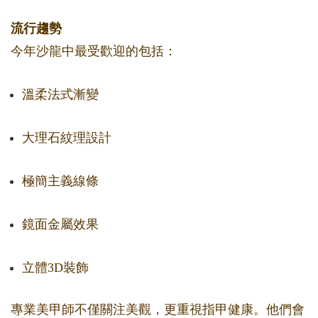
流行趨勢
今年沙龍中最受歡迎的包括：
溫柔法式漸變
大理石紋理設計
極簡主義線條
鏡面金屬效果
立體3D裝飾
專業美甲師不僅關注美觀，更重視指甲健康。他們會