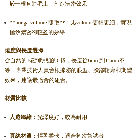
於一根真睫毛上，創造濃密效果
** mega volume 睫毛**：比volume更輕更細，實現
極致濃密卻輕盈的效果
捲度與長度選擇
從自然的J捲到明顯的C捲，長度從6mm到15mm不
等，專業技術人員會根據您的眼型、臉部輪廓和期望
效果，建議最適合的組合。
材質比較
人造纖維
：光澤度好，較為耐用
真絲材質
：輕盈柔軟，適合初次嘗試者