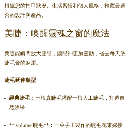
根據您的指甲狀況、生活習慣和個人風格，推薦最適
合的設計與產品。
美睫：喚醒靈魂之窗的魔法
美睫能瞬間放大雙眼，讓眼神更加靈動，省去每天塗
睫毛膏的麻煩。
睫毛延伸類型
經典睫毛
：一根真睫毛搭配一根人工睫毛，打造自
然效果
** volume 睫毛**：一朵手工製作的睫毛花束嫁接