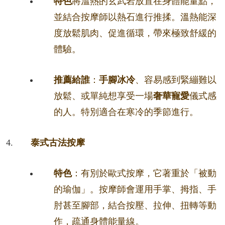
特色
將溫熱的玄武岩放置在身體能量點，
並結合按摩師以熱石進行推揉。溫熱能深
度放鬆肌肉、促進循環，帶來極致舒緩的
體驗。
推薦給誰
：
手腳冰冷
、容易感到緊繃難以
放鬆、或單純想享受一場
奢華寵愛
儀式感
的人。特別適合在寒冷的季節進行。
泰式古法按摩
特色
：有別於歐式按摩，它著重於「被動
的瑜伽」。按摩師會運用手掌、拇指、手
肘甚至腳部，結合按壓、拉伸、扭轉等動
作，疏通身體能量線。