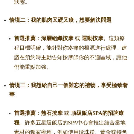
狀態。
情境二：我的肌肉又硬又痠，想要解決問題
首選推薦
：
深層組織按摩
或
運動按摩
。這類療
程目標明確，能針對你疼痛的根源進行處理。建
議在預約時主動告知按摩師你的不適區域，讓他
們能重點加強。
情境三：我想給自己一個難忘的禮物，享受極致奢
華
首選推薦
：
熱石按摩
或
頂級飯店SPA的招牌療
程
。許多五星級飯店的SPA中心會推出結合當地
素材的獨家療程，例如使用珍珠粉、黃金或特色