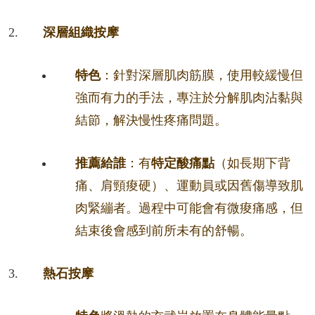
深層組織按摩
特色
：針對深層肌肉筋膜，使用較緩慢但
強而有力的手法，專注於分解肌肉沾黏與
結節，解決慢性疼痛問題。
推薦給誰
：有
特定酸痛點
（如長期下背
痛、肩頸痠硬）、運動員或因舊傷導致肌
肉緊繃者。過程中可能會有微痠痛感，但
結束後會感到前所未有的舒暢。
熱石按摩