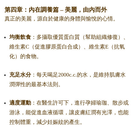
第四章：內在調養篇 – 美麗，由內而外
真正的美麗，源自於健康的身體與愉悅的心情。
均衡飲食
：多攝取優質蛋白質（幫助組織修復）、
維生素C（促進膠原蛋白合成）、維生素E（抗氧
化）的食物。
充足水分
：每天喝足2000c.c.的水，是維持肌膚水
潤彈性的最基本法則。
適度運動
：在醫生許可下，進行孕婦瑜珈、散步或
游泳，能促進血液循環，讓皮膚紅潤有光澤，也能
控制體重，減少妊娠紋的產生。