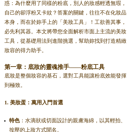
惑：為什麼用了同樣的粉底，別人的妝感輕透無瑕，
自己的卻浮粉又卡紋？答案的關鍵，往往不在化妝品
本身，而在於妳手上的「美妝工具」！工欲善其事，
必先利其器。本文將帶您全面解析市面上主流的美妝
工具，從基礎用法到進階挑選，幫助妳找到打造精緻
妝容的得力助手。
第一章：底妝的靈魂推手——粉底工具
底妝是整個妝容的基石，選對工具能讓粉底效能發揮
到極致。
1. 美妝蛋：萬用入門首選
特色
：水滴狀或切面設計的親膚海綿，以其輕拍、
按壓的上妝方式聞名。