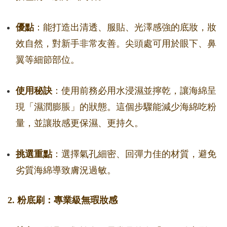
優點
：能打造出清透、服貼、光澤感強的底妝，妝
效自然，對新手非常友善。尖頭處可用於眼下、鼻
翼等細節部位。
使用秘訣
：使用前務必用水浸濕並擰乾，讓海綿呈
現「濕潤膨脹」的狀態。這個步驟能減少海綿吃粉
量，並讓妝感更保濕、更持久。
挑選重點
：選擇氣孔細密、回彈力佳的材質，避免
劣質海綿導致膚況過敏。
2. 粉底刷：專業級無瑕妝感