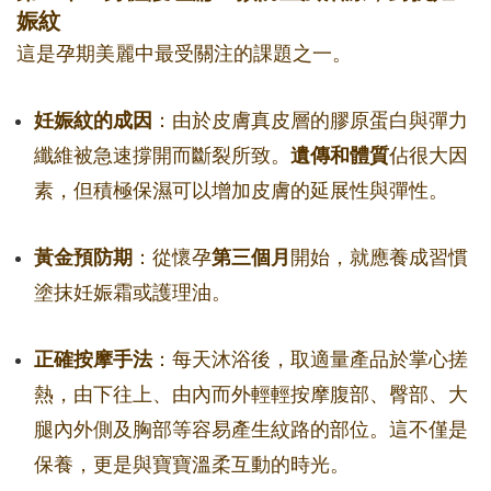
娠紋
這是孕期美麗中最受關注的課題之一。
妊娠紋的成因
：由於皮膚真皮層的膠原蛋白與彈力
纖維被急速撐開而斷裂所致。
遺傳和體質
佔很大因
素，但積極保濕可以增加皮膚的延展性與彈性。
黃金預防期
：從懷孕
第三個月
開始，就應養成習慣
塗抹妊娠霜或護理油。
正確按摩手法
：每天沐浴後，取適量產品於掌心搓
熱，由下往上、由內而外輕輕按摩腹部、臀部、大
腿內外側及胸部等容易產生紋路的部位。這不僅是
保養，更是與寶寶溫柔互動的時光。