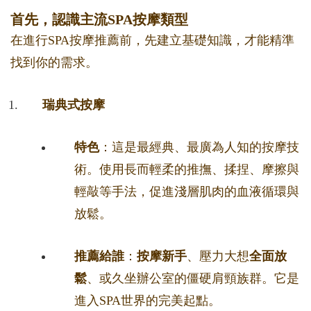
首先，認識主流SPA按摩類型
在進行SPA按摩推薦前，先建立基礎知識，才能精準
找到你的需求。
瑞典式按摩
特色
：這是最經典、最廣為人知的按摩技
術。使用長而輕柔的推撫、揉捏、摩擦與
輕敲等手法，促進淺層肌肉的血液循環與
放鬆。
推薦給誰
：
按摩新手
、壓力大想
全面放
鬆
、或久坐辦公室的僵硬肩頸族群。它是
進入SPA世界的完美起點。