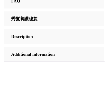
FAQ
秀髮養護秘笈
Description
Additional information