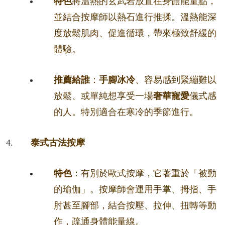
特色
將溫熱的玄武岩放置在身體能量點，
並結合按摩師以熱石進行推揉。溫熱能深
度放鬆肌肉、促進循環，帶來極致舒緩的
體驗。
推薦給誰
：
手腳冰冷
、容易感到緊繃難以
放鬆、或單純想享受一場
奢華寵愛
儀式感
的人。特別適合在寒冷的季節進行。
泰式古法按摩
特色
：有別於歐式按摩，它著重於「被動
的瑜伽」。按摩師會運用手掌、拇指、手
肘甚至腳部，結合按壓、拉伸、扭轉等動
作，疏通身體能量線。