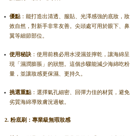
優點
：能打造出清透、服貼、光澤感強的底妝，妝
效自然，對新手非常友善。尖頭處可用於眼下、鼻
翼等細節部位。
使用秘訣
：使用前務必用水浸濕並擰乾，讓海綿呈
現「濕潤膨脹」的狀態。這個步驟能減少海綿吃粉
量，並讓妝感更保濕、更持久。
挑選重點
：選擇氣孔細密、回彈力佳的材質，避免
劣質海綿導致膚況過敏。
2. 粉底刷：專業級無瑕妝感