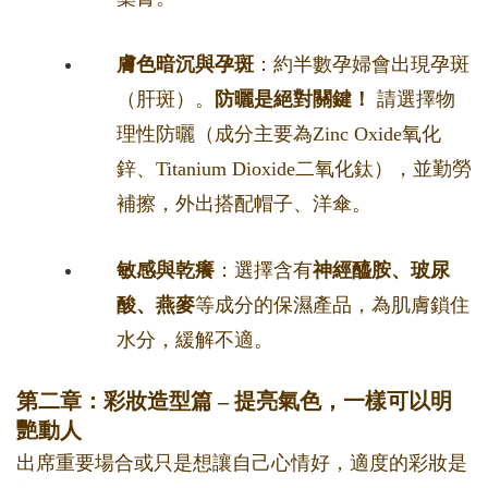
膚色暗沉與孕斑
：約半數孕婦會出現孕斑
（肝斑）。
防曬是絕對關鍵！
請選擇物
理性防曬（成分主要為Zinc Oxide氧化
鋅、Titanium Dioxide二氧化鈦），並勤勞
補擦，外出搭配帽子、洋傘。
敏感與乾癢
：選擇含有
神經醯胺、玻尿
酸、燕麥
等成分的保濕產品，為肌膚鎖住
水分，緩解不適。
第二章：彩妝造型篇 – 提亮氣色，一樣可以明
艷動人
出席重要場合或只是想讓自己心情好，適度的彩妝是