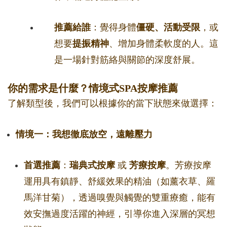
推薦給誰
：覺得身體
僵硬、活動受限
，或
想要
提振精神
、增加身體柔軟度的人。這
是一場針對筋絡與關節的深度舒展。
你的需求是什麼？情境式SPA按摩推薦
了解類型後，我們可以根據你的當下狀態來做選擇：
情境一：我想徹底放空，遠離壓力
首選推薦
：
瑞典式按摩
或
芳療按摩
。芳療按摩
運用具有鎮靜、舒緩效果的精油（如薰衣草、羅
馬洋甘菊），透過嗅覺與觸覺的雙重療癒，能有
效安撫過度活躍的神經，引導你進入深層的冥想