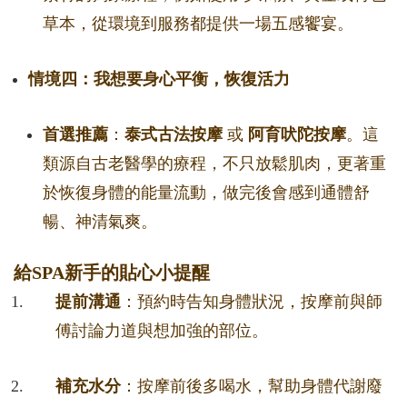
草本，從環境到服務都提供一場五感饗宴。
情境四：我想要身心平衡，恢復活力
首選推薦
：
泰式古法按摩
或
阿育吠陀按摩
。這
類源自古老醫學的療程，不只放鬆肌肉，更著重
於恢復身體的能量流動，做完後會感到通體舒
暢、神清氣爽。
給SPA新手的貼心小提醒
提前溝通
：預約時告知身體狀況，按摩前與師
傅討論力道與想加強的部位。
補充水分
：按摩前後多喝水，幫助身體代謝廢