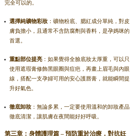
完全可以的。
選擇純礦物彩妝
：礦物粉底、腮紅成分單純，對皮
膚負擔小，且通常不含防腐劑與香料，是孕媽咪的
首選。
重點部位提亮
：如果覺得全臉底妝太厚重，可以只
使用遮瑕膏修飾黑眼圈與痘疤，再畫上眉毛與內眼
線，搭配一支孕婦可用的安心護唇膏，就能瞬間提
升好氣色。
徹底卸妝
：無論多累，一定要使用溫和的卸妝產品
徹底清潔，讓肌膚在夜間能好好呼吸。
第三章：身體護理篇 – 預防重於治療，對抗妊