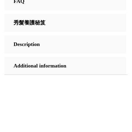
FAQ
秀髮養護秘笈
Description
Additional information