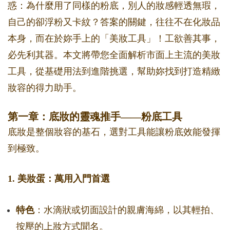
惑：為什麼用了同樣的粉底，別人的妝感輕透無瑕，
自己的卻浮粉又卡紋？答案的關鍵，往往不在化妝品
本身，而在於妳手上的「美妝工具」！工欲善其事，
必先利其器。本文將帶您全面解析市面上主流的美妝
工具，從基礎用法到進階挑選，幫助妳找到打造精緻
妝容的得力助手。
第一章：底妝的靈魂推手——粉底工具
底妝是整個妝容的基石，選對工具能讓粉底效能發揮
到極致。
1. 美妝蛋：萬用入門首選
特色
：水滴狀或切面設計的親膚海綿，以其輕拍、
按壓的上妝方式聞名。