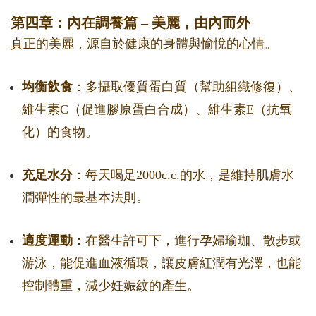
第四章：內在調養篇 – 美麗，由內而外
真正的美麗，源自於健康的身體與愉悅的心情。
均衡飲食
：多攝取優質蛋白質（幫助組織修復）、
維生素C（促進膠原蛋白合成）、維生素E（抗氧
化）的食物。
充足水分
：每天喝足2000c.c.的水，是維持肌膚水
潤彈性的最基本法則。
適度運動
：在醫生許可下，進行孕婦瑜珈、散步或
游泳，能促進血液循環，讓皮膚紅潤有光澤，也能
控制體重，減少妊娠紋的產生。