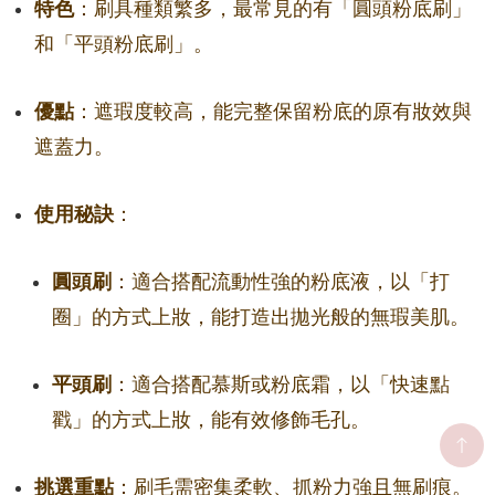
特色
：刷具種類繁多，最常見的有「圓頭粉底刷」
和「平頭粉底刷」。
優點
：遮瑕度較高，能完整保留粉底的原有妝效與
遮蓋力。
使用秘訣
：
圓頭刷
：適合搭配流動性強的粉底液，以「打
圈」的方式上妝，能打造出拋光般的無瑕美肌。
平頭刷
：適合搭配慕斯或粉底霜，以「快速點
戳」的方式上妝，能有效修飾毛孔。
挑選重點
：刷毛需密集柔軟、抓粉力強且無刷痕。