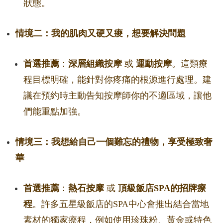
狀態。
情境二：我的肌肉又硬又痠，想要解決問題
首選推薦
：
深層組織按摩
或
運動按摩
。這類療
程目標明確，能針對你疼痛的根源進行處理。建
議在預約時主動告知按摩師你的不適區域，讓他
們能重點加強。
情境三：我想給自己一個難忘的禮物，享受極致奢
華
首選推薦
：
熱石按摩
或
頂級飯店SPA的招牌療
程
。許多五星級飯店的SPA中心會推出結合當地
素材的獨家療程，例如使用珍珠粉、黃金或特色