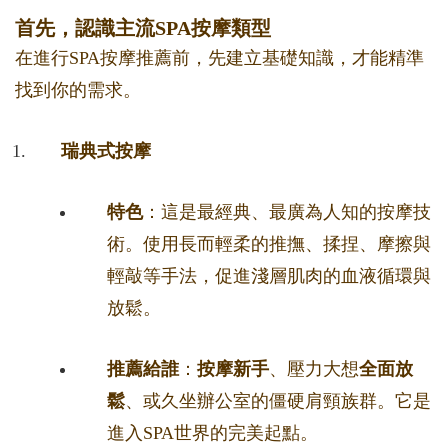
首先，認識主流SPA按摩類型
在進行SPA按摩推薦前，先建立基礎知識，才能精準
找到你的需求。
瑞典式按摩
特色
：這是最經典、最廣為人知的按摩技
術。使用長而輕柔的推撫、揉捏、摩擦與
輕敲等手法，促進淺層肌肉的血液循環與
放鬆。
推薦給誰
：
按摩新手
、壓力大想
全面放
鬆
、或久坐辦公室的僵硬肩頸族群。它是
進入SPA世界的完美起點。