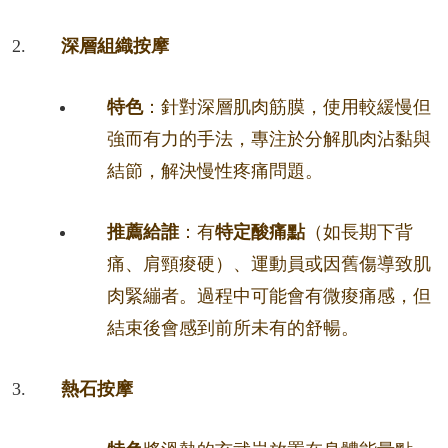
深層組織按摩
特色
：針對深層肌肉筋膜，使用較緩慢但
強而有力的手法，專注於分解肌肉沾黏與
結節，解決慢性疼痛問題。
推薦給誰
：有
特定酸痛點
（如長期下背
痛、肩頸痠硬）、運動員或因舊傷導致肌
肉緊繃者。過程中可能會有微痠痛感，但
結束後會感到前所未有的舒暢。
熱石按摩