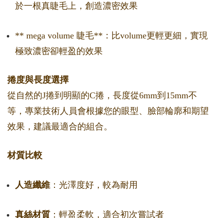
於一根真睫毛上，創造濃密效果
** mega volume 睫毛**：比volume更輕更細，實現
極致濃密卻輕盈的效果
捲度與長度選擇
從自然的J捲到明顯的C捲，長度從6mm到15mm不
等，專業技術人員會根據您的眼型、臉部輪廓和期望
效果，建議最適合的組合。
材質比較
人造纖維
：光澤度好，較為耐用
真絲材質
：輕盈柔軟，適合初次嘗試者