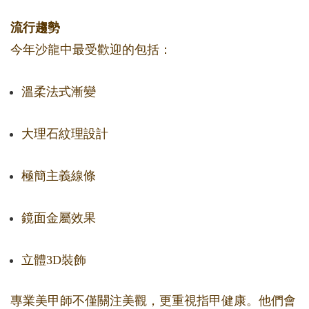
流行趨勢
今年沙龍中最受歡迎的包括：
溫柔法式漸變
大理石紋理設計
極簡主義線條
鏡面金屬效果
立體3D裝飾
專業美甲師不僅關注美觀，更重視指甲健康。他們會