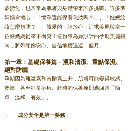
蒙變化，也常常為肌膚與身體帶來許多挑戰。許多準
媽媽會擔心：「懷孕還能保養化妝嗎？」、「妊娠紋
該怎麼預防？」。親愛的，請放心，追求美麗與當一
位好媽媽從來不衝突！這份專為妳設計的孕期美麗指
南，將帶領妳安心、自信地度過這十個月。
第一章：基礎保養篇 – 溫和清潔、重點保濕、
絕對防曬
孕期因為雌激素和黃體素上升，肌膚可能變得敏感、
乾燥、甚至狂長痘痘。此時的保養原則應回歸「簡
單、溫和、有效」。
成分安全是第一要務
：