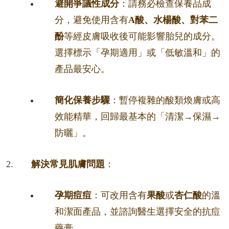
避開爭議性成分
：請務必檢查保養品成
分，避免使用含有
A酸、水楊酸、對苯二
酚
等經皮膚吸收後可能影響胎兒的成分。
選擇標示「孕期適用」或「低敏溫和」的
產品最安心。
簡化保養步驟
：暫停複雜的酸類煥膚或高
效能精華，回歸最基本的「清潔→保濕→
防曬」。
解決常見肌膚問題
：
孕期痘痘
：可改用含有
果酸
或
杏仁酸
的溫
和潔面產品，並諮詢醫生選擇安全的抗痘
藥膏。