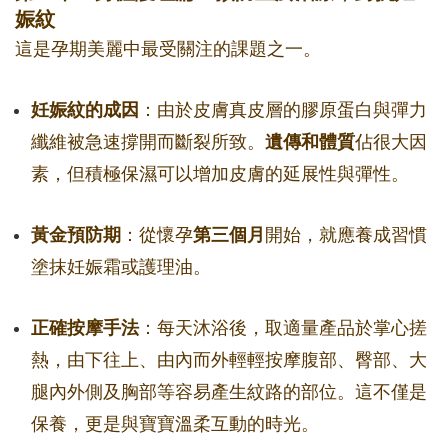
娠紋
這是孕期美麗中最受關注的課題之一。
妊娠紋的成因
：由於皮膚真皮層的膠原蛋白與彈力
纖維被急速撐開而斷裂所致。
遺傳和體質
佔很大因
素，但積極保濕可以增加皮膚的延展性與彈性。
黃金預防期
：從懷孕
第三個月
開始，就應養成習慣
塗抹妊娠霜或護理油。
正確按摩手法
：每天沐浴後，取適量產品於掌心搓
熱，由下往上、由內而外輕輕按摩腹部、臀部、大
腿內外側及胸部等容易產生紋路的部位。這不僅是
保養，更是與寶寶溫柔互動的時光。