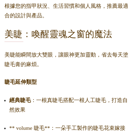
根據您的指甲狀況、生活習慣和個人風格，推薦最適
合的設計與產品。
美睫：喚醒靈魂之窗的魔法
美睫能瞬間放大雙眼，讓眼神更加靈動，省去每天塗
睫毛膏的麻煩。
睫毛延伸類型
經典睫毛
：一根真睫毛搭配一根人工睫毛，打造自
然效果
** volume 睫毛**：一朵手工製作的睫毛花束嫁接