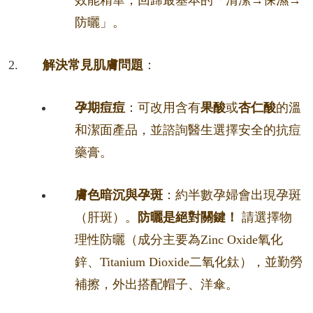
效能精華，回歸最基本的「清潔→保濕→
防曬」。
解決常見肌膚問題
：
孕期痘痘
：可改用含有
果酸
或
杏仁酸
的溫
和潔面產品，並諮詢醫生選擇安全的抗痘
藥膏。
膚色暗沉與孕斑
：約半數孕婦會出現孕斑
（肝斑）。
防曬是絕對關鍵！
請選擇物
理性防曬（成分主要為Zinc Oxide氧化
鋅、Titanium Dioxide二氧化鈦），並勤勞
補擦，外出搭配帽子、洋傘。