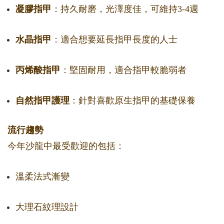
凝膠指甲
：持久耐磨，光澤度佳，可維持3-4週
水晶指甲
：適合想要延長指甲長度的人士
丙烯酸指甲
：堅固耐用，適合指甲較脆弱者
自然指甲護理
：針對喜歡原生指甲的基礎保養
流行趨勢
今年沙龍中最受歡迎的包括：
溫柔法式漸變
大理石紋理設計