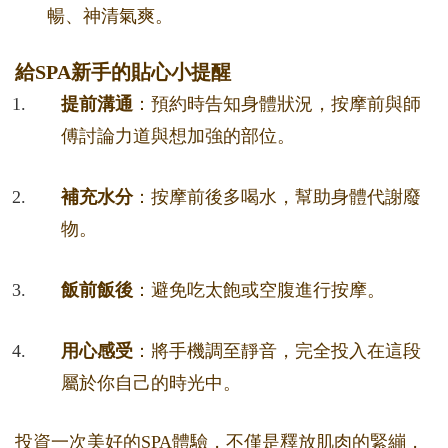
暢、神清氣爽。
給SPA新手的貼心小提醒
提前溝通
：預約時告知身體狀況，按摩前與師
傅討論力道與想加強的部位。
補充水分
：按摩前後多喝水，幫助身體代謝廢
物。
飯前飯後
：避免吃太飽或空腹進行按摩。
用心感受
：將手機調至靜音，完全投入在這段
屬於你自己的時光中。
投資一次美好的SPA體驗，不僅是釋放肌肉的緊繃，