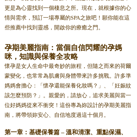
更是為心靈找到一個棲息之所。現在，就根據你的心
情與需求，預訂一場專屬的SPA之旅吧！願你能在這
些推薦中找到靈感，開啟你的療癒之門。
孕期美麗指南：當個自信閃耀的孕媽
咪，知識與保養全攻略
懷孕是女人生命中最奇妙的旅程，但隨之而來的荷爾
蒙變化，也常常為肌膚與身體帶來許多挑戰。許多準
媽媽會擔心：「懷孕還能保養化妝嗎？」、「妊娠紋
該怎麼預防？」。親愛的，請放心，追求美麗與當一
位好媽媽從來不衝突！這份專為妳設計的孕期美麗指
南，將帶領妳安心、自信地度過這十個月。
第一章：基礎保養篇 – 溫和清潔、重點保濕、