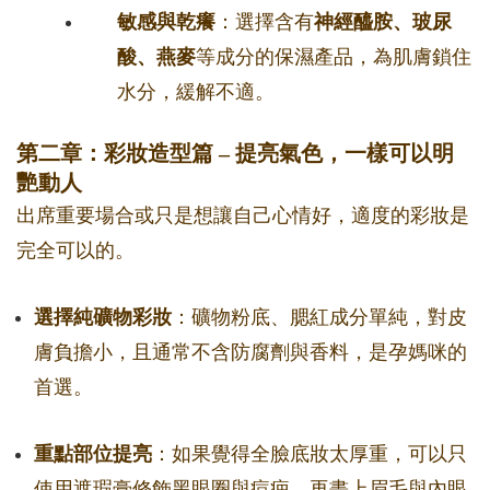
敏感與乾癢
：選擇含有
神經醯胺、玻尿
酸、燕麥
等成分的保濕產品，為肌膚鎖住
水分，緩解不適。
第二章：彩妝造型篇 – 提亮氣色，一樣可以明
艷動人
出席重要場合或只是想讓自己心情好，適度的彩妝是
完全可以的。
選擇純礦物彩妝
：礦物粉底、腮紅成分單純，對皮
膚負擔小，且通常不含防腐劑與香料，是孕媽咪的
首選。
重點部位提亮
：如果覺得全臉底妝太厚重，可以只
使用遮瑕膏修飾黑眼圈與痘疤，再畫上眉毛與內眼