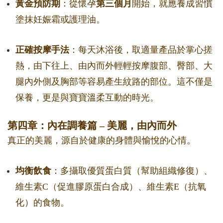
黃金預防期
：從懷孕
第三個月
開始，就應養成習慣
塗抹妊娠霜或護理油。
正確按摩手法
：每天沐浴後，取適量產品於掌心搓
熱，由下往上、由內而外輕輕按摩腹部、臀部、大
腿內外側及胸部等容易產生紋路的部位。這不僅是
保養，更是與寶寶溫柔互動的時光。
第四章：內在調養篇 – 美麗，由內而外
真正的美麗，源自於健康的身體與愉悅的心情。
均衡飲食
：多攝取優質蛋白質（幫助組織修復）、
維生素C（促進膠原蛋白合成）、維生素E（抗氧
化）的食物。