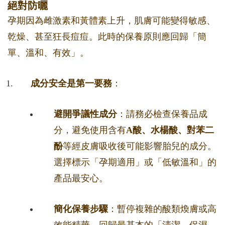
絕對防曬
孕期因為雌激素和黃體素上升，肌膚可能變得敏感、
乾燥、甚至狂長痘痘。此時的保養原則應回歸「簡
單、溫和、有效」。
成分安全是第一要務
：
避開爭議性成分
：請務必檢查保養品成
分，避免使用含有
A酸、水楊酸、對苯二
酚
等經皮膚吸收後可能影響胎兒的成分。
選擇標示「孕期適用」或「低敏溫和」的
產品最安心。
簡化保養步驟
：暫停複雜的酸類煥膚或高