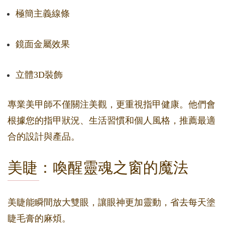
極簡主義線條
鏡面金屬效果
立體3D裝飾
專業美甲師不僅關注美觀，更重視指甲健康。他們會
根據您的指甲狀況、生活習慣和個人風格，推薦最適
合的設計與產品。
美睫：喚醒靈魂之窗的魔法
美睫能瞬間放大雙眼，讓眼神更加靈動，省去每天塗
睫毛膏的麻煩。