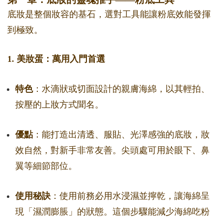
底妝是整個妝容的基石，選對工具能讓粉底效能發揮
到極致。
1. 美妝蛋：萬用入門首選
特色
：水滴狀或切面設計的親膚海綿，以其輕拍、
按壓的上妝方式聞名。
優點
：能打造出清透、服貼、光澤感強的底妝，妝
效自然，對新手非常友善。尖頭處可用於眼下、鼻
翼等細節部位。
使用秘訣
：使用前務必用水浸濕並擰乾，讓海綿呈
現「濕潤膨脹」的狀態。這個步驟能減少海綿吃粉