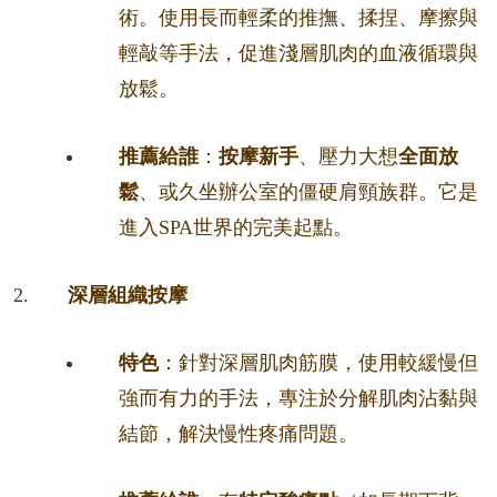
術。使用長而輕柔的推撫、揉捏、摩擦與
輕敲等手法，促進淺層肌肉的血液循環與
放鬆。
推薦給誰
：
按摩新手
、壓力大想
全面放
鬆
、或久坐辦公室的僵硬肩頸族群。它是
進入SPA世界的完美起點。
深層組織按摩
特色
：針對深層肌肉筋膜，使用較緩慢但
強而有力的手法，專注於分解肌肉沾黏與
結節，解決慢性疼痛問題。