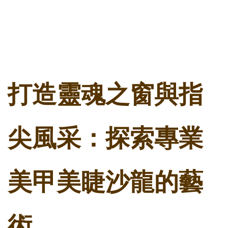
打造靈魂之窗與指
尖風采：探索專業
美甲美睫沙龍的藝
術