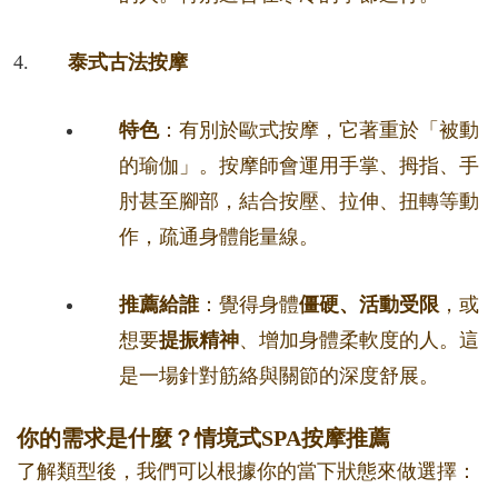
泰式古法按摩
特色
：有別於歐式按摩，它著重於「被動
的瑜伽」。按摩師會運用手掌、拇指、手
肘甚至腳部，結合按壓、拉伸、扭轉等動
作，疏通身體能量線。
推薦給誰
：覺得身體
僵硬、活動受限
，或
想要
提振精神
、增加身體柔軟度的人。這
是一場針對筋絡與關節的深度舒展。
你的需求是什麼？情境式SPA按摩推薦
了解類型後，我們可以根據你的當下狀態來做選擇：