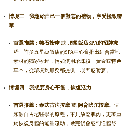
情境三：我想給自己一個難忘的禮物，享受極致奢
華
首選推薦
：
熱石按摩
或
頂級飯店SPA的招牌療
程
。許多五星級飯店的SPA中心會推出結合當地
素材的獨家療程，例如使用珍珠粉、黃金或特色
草本，從環境到服務都提供一場五感饗宴。
情境四：我想要身心平衡，恢復活力
首選推薦
：
泰式古法按摩
或
阿育吠陀按摩
。這
類源自古老醫學的療程，不只放鬆肌肉，更著重
於恢復身體的能量流動，做完後會感到通體舒