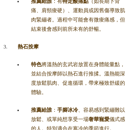
推薦給誰
：有
特定酸痛點
（如長期下背
痛、肩頸痠硬）、運動員或因舊傷導致肌
肉緊繃者。過程中可能會有微痠痛感，但
結束後會感到前所未有的舒暢。
熱石按摩
特色
將溫熱的玄武岩放置在身體能量點，
並結合按摩師以熱石進行推揉。溫熱能深
度放鬆肌肉、促進循環，帶來極致舒緩的
體驗。
推薦給誰
：
手腳冰冷
、容易感到緊繃難以
放鬆、或單純想享受一場
奢華寵愛
儀式感
的人。特別適合在寒冷的季節進行。