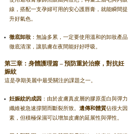
線，搭配一支孕婦可用的安心護唇膏，就能瞬間提
升好氣色。
徹底卸妝
：無論多累，一定要使用溫和的卸妝產品
徹底清潔，讓肌膚在夜間能好好呼吸。
第三章：身體護理篇 – 預防重於治療，對抗妊
娠紋
這是孕期美麗中最受關注的課題之一。
妊娠紋的成因
：由於皮膚真皮層的膠原蛋白與彈力
纖維被急速撐開而斷裂所致。
遺傳和體質
佔很大因
素，但積極保濕可以增加皮膚的延展性與彈性。