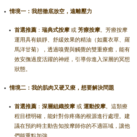
情境一：我想徹底放空，遠離壓力
首選推薦
：
瑞典式按摩
或
芳療按摩
。芳療按摩
運用具有鎮靜、舒緩效果的精油（如薰衣草、羅
馬洋甘菊），透過嗅覺與觸覺的雙重療癒，能有
效安撫過度活躍的神經，引導你進入深層的冥想
狀態。
情境二：我的肌肉又硬又痠，想要解決問題
首選推薦
：
深層組織按摩
或
運動按摩
。這類療
程目標明確，能針對你疼痛的根源進行處理。建
議在預約時主動告知按摩師你的不適區域，讓他
們能重點加強。