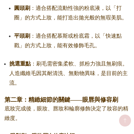
圓頭刷
：適合搭配流動性強的粉底液，以「打
圈」的方式上妝，能打造出拋光般的無瑕美肌。
平頭刷
：適合搭配慕斯或粉底霜，以「快速點
戳」的方式上妝，能有效修飾毛孔。
挑選重點
：刷毛需密集柔軟、抓粉力強且無刷痕。
人造纖維毛因其耐清洗、無動物異味，是目前的主
流。
第二章：精緻細節的關鍵——眼唇與修容刷
底妝完成後，眼妝、唇妝和輪廓修飾決定了妝容的精
緻度。