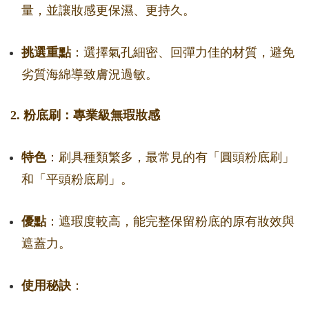
量，並讓妝感更保濕、更持久。
挑選重點
：選擇氣孔細密、回彈力佳的材質，避免
劣質海綿導致膚況過敏。
2. 粉底刷：專業級無瑕妝感
特色
：刷具種類繁多，最常見的有「圓頭粉底刷」
和「平頭粉底刷」。
優點
：遮瑕度較高，能完整保留粉底的原有妝效與
遮蓋力。
使用秘訣
：