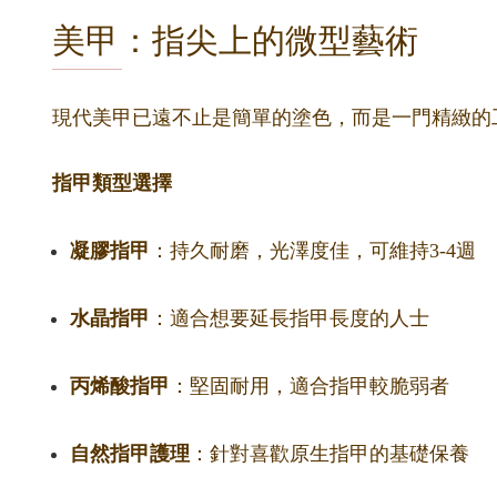
美甲：指尖上的微型藝術
現代美甲已遠不止是簡單的塗色，而是一門精緻的
指甲類型選擇
凝膠指甲
：持久耐磨，光澤度佳，可維持3-4週
水晶指甲
：適合想要延長指甲長度的人士
丙烯酸指甲
：堅固耐用，適合指甲較脆弱者
自然指甲護理
：針對喜歡原生指甲的基礎保養