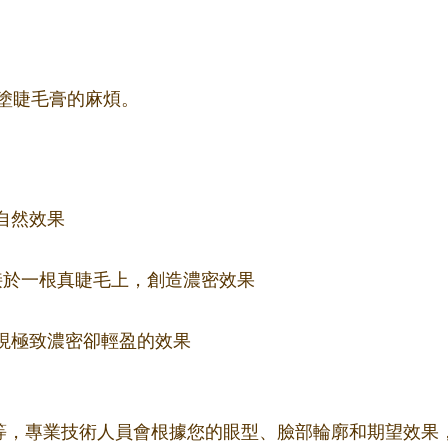
塗睫毛膏的麻煩。
自然效果
束嫁接於一根真睫毛上，創造濃密效果
更細，實現極致濃密卻輕盈的效果
m不等，專業技術人員會根據您的眼型、臉部輪廓和期望效