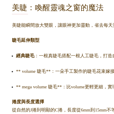
美睫：喚醒靈魂之窗的魔法
美睫能瞬間放大雙眼，讓眼神更加靈動，省去每天
睫毛延伸類型
經典睫毛
：一根真睫毛搭配一根人工睫毛，打造
** volume 睫毛**：一朵手工製作的睫毛花
** mega volume 睫毛**：比volume更輕
捲度與長度選擇
從自然的J捲到明顯的C捲，長度從6mm到15m