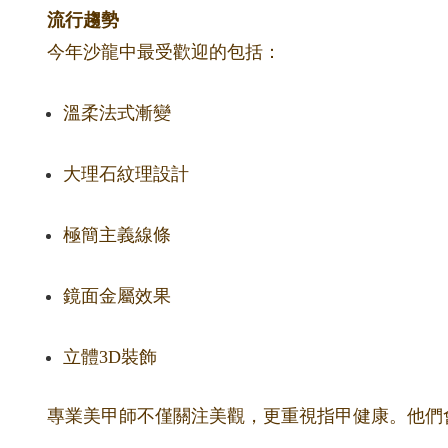
流行趨勢
今年沙龍中最受歡迎的包括：
溫柔法式漸變
大理石紋理設計
極簡主義線條
鏡面金屬效果
立體3D裝飾
專業美甲師不僅關注美觀，更重視指甲健康。他們