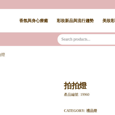
香氛與身心療癒
彩妝新品與流行趨勢
美妝彩
拍燈
拍拍燈
產品編號: 19960
CATEGORY:
禮品燈