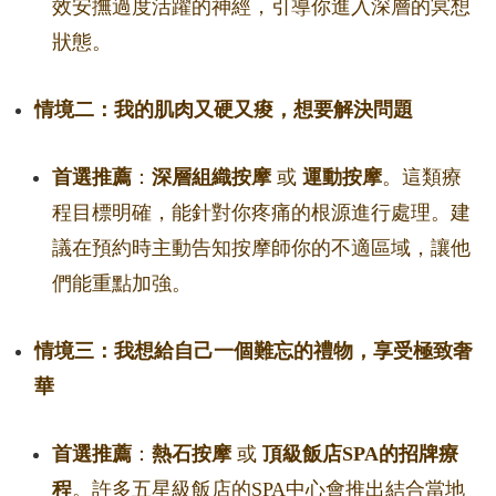
效安撫過度活躍的神經，引導你進入深層的冥想
狀態。
情境二：我的肌肉又硬又痠，想要解決問題
首選推薦
：
深層組織按摩
或
運動按摩
。這類療
程目標明確，能針對你疼痛的根源進行處理。建
議在預約時主動告知按摩師你的不適區域，讓他
們能重點加強。
情境三：我想給自己一個難忘的禮物，享受極致奢
華
首選推薦
：
熱石按摩
或
頂級飯店SPA的招牌療
程
。許多五星級飯店的SPA中心會推出結合當地