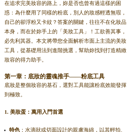
在追求完美妝容的路上，妳是否也曾有過這樣的困
惑：為什麼用了同樣的粉底，別人的妝感輕透無瑕，
自己的卻浮粉又卡紋？答案的關鍵，往往不在化妝品
本身，而在於妳手上的「美妝工具」！工欲善其事，
必先利其器。本文將帶您全面解析市面上主流的美妝
工具，從基礎用法到進階挑選，幫助妳找到打造精緻
妝容的得力助手。
第一章：底妝的靈魂推手——粉底工具
底妝是整個妝容的基石，選對工具能讓粉底效能發揮
到極致。
1. 美妝蛋：萬用入門首選
特色
：水滴狀或切面設計的親膚海綿，以其輕拍、