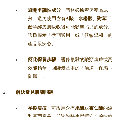
避開爭議性成分
：請務必檢查保養品成
分，避免使用含有
A酸、水楊酸、對苯二
酚
等經皮膚吸收後可能影響胎兒的成分。
選擇標示「孕期適用」或「低敏溫和」的
產品最安心。
簡化保養步驟
：暫停複雜的酸類煥膚或高
效能精華，回歸最基本的「清潔→保濕→
防曬」。
解決常見肌膚問題
：
孕期痘痘
：可改用含有
果酸
或
杏仁酸
的溫
和潔面產品，並諮詢醫生選擇安全的抗痘