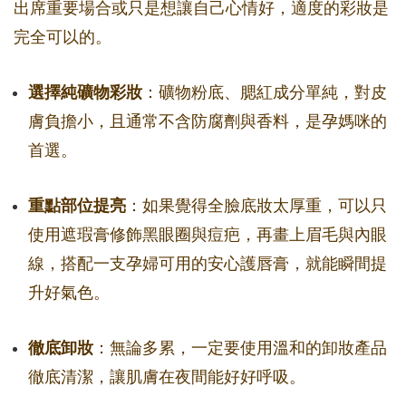
出席重要場合或只是想讓自己心情好，適度的彩妝是
完全可以的。
選擇純礦物彩妝
：礦物粉底、腮紅成分單純，對皮
膚負擔小，且通常不含防腐劑與香料，是孕媽咪的
首選。
重點部位提亮
：如果覺得全臉底妝太厚重，可以只
使用遮瑕膏修飾黑眼圈與痘疤，再畫上眉毛與內眼
線，搭配一支孕婦可用的安心護唇膏，就能瞬間提
升好氣色。
徹底卸妝
：無論多累，一定要使用溫和的卸妝產品
徹底清潔，讓肌膚在夜間能好好呼吸。