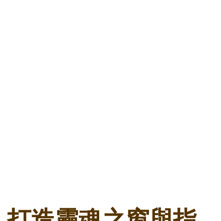
打造靈魂之窗與指