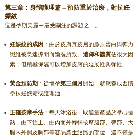
第三章：身體護理篇 – 預防重於治療，對抗妊
娠紋
這是孕期美麗中最受關注的課題之一。
妊娠紋的成因
：由於皮膚真皮層的膠原蛋白與彈力
纖維被急速撐開而斷裂所致。
遺傳和體質
佔很大因
素，但積極保濕可以增加皮膚的延展性與彈性。
黃金預防期
：從懷孕
第三個月
開始，就應養成習慣
塗抹妊娠霜或護理油。
正確按摩手法
：每天沐浴後，取適量產品於掌心搓
熱，由下往上、由內而外輕輕按摩腹部、臀部、大
腿內外側及胸部等容易產生紋路的部位。這不僅是