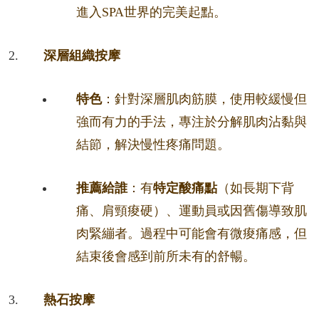
進入SPA世界的完美起點。
深層組織按摩
特色
：針對深層肌肉筋膜，使用較緩慢但
強而有力的手法，專注於分解肌肉沾黏與
結節，解決慢性疼痛問題。
推薦給誰
：有
特定酸痛點
（如長期下背
痛、肩頸痠硬）、運動員或因舊傷導致肌
肉緊繃者。過程中可能會有微痠痛感，但
結束後會感到前所未有的舒暢。
熱石按摩