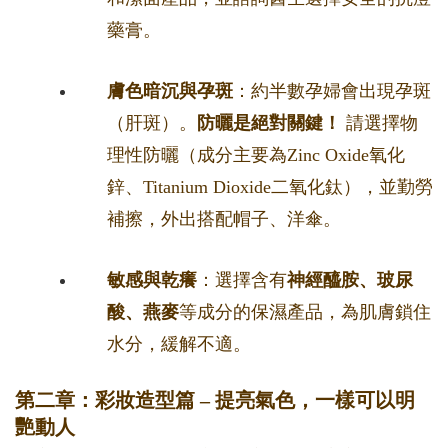
藥膏。
膚色暗沉與孕斑
：約半數孕婦會出現孕斑
（肝斑）。
防曬是絕對關鍵！
請選擇物
理性防曬（成分主要為Zinc Oxide氧化
鋅、Titanium Dioxide二氧化鈦），並勤勞
補擦，外出搭配帽子、洋傘。
敏感與乾癢
：選擇含有
神經醯胺、玻尿
酸、燕麥
等成分的保濕產品，為肌膚鎖住
水分，緩解不適。
第二章：彩妝造型篇 – 提亮氣色，一樣可以明
艷動人