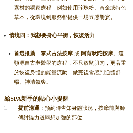
素材的獨家療程，例如使用珍珠粉、黃金或特色
草本，從環境到服務都提供一場五感饗宴。
情境四：我想要身心平衡，恢復活力
首選推薦
：
泰式古法按摩
或
阿育吠陀按摩
。這
類源自古老醫學的療程，不只放鬆肌肉，更著重
於恢復身體的能量流動，做完後會感到通體舒
暢、神清氣爽。
給SPA新手的貼心小提醒
提前溝通
：預約時告知身體狀況，按摩前與師
傅討論力道與想加強的部位。