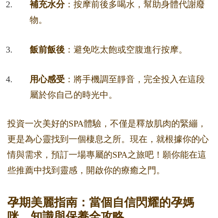
補充水分
：按摩前後多喝水，幫助身體代謝廢
物。
飯前飯後
：避免吃太飽或空腹進行按摩。
用心感受
：將手機調至靜音，完全投入在這段
屬於你自己的時光中。
投資一次美好的SPA體驗，不僅是釋放肌肉的緊繃，
更是為心靈找到一個棲息之所。現在，就根據你的心
情與需求，預訂一場專屬的SPA之旅吧！願你能在這
些推薦中找到靈感，開啟你的療癒之門。
孕期美麗指南：當個自信閃耀的孕媽
咪，知識與保養全攻略