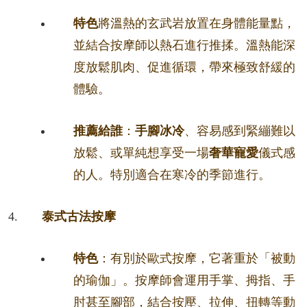
特色
將溫熱的玄武岩放置在身體能量點，
並結合按摩師以熱石進行推揉。溫熱能深
度放鬆肌肉、促進循環，帶來極致舒緩的
體驗。
推薦給誰
：
手腳冰冷
、容易感到緊繃難以
放鬆、或單純想享受一場
奢華寵愛
儀式感
的人。特別適合在寒冷的季節進行。
泰式古法按摩
特色
：有別於歐式按摩，它著重於「被動
的瑜伽」。按摩師會運用手掌、拇指、手
肘甚至腳部，結合按壓、拉伸、扭轉等動