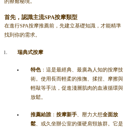
的療癒秘境。
首先，認識主流SPA按摩類型
在進行SPA按摩推薦前，先建立基礎知識，才能精準
找到你的需求。
瑞典式按摩
特色
：這是最經典、最廣為人知的按摩技
術。使用長而輕柔的推撫、揉捏、摩擦與
輕敲等手法，促進淺層肌肉的血液循環與
放鬆。
推薦給誰
：
按摩新手
、壓力大想
全面放
鬆
、或久坐辦公室的僵硬肩頸族群。它是