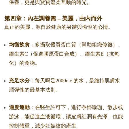
保養，更是與寶寶溫柔互動的時光。
第四章：內在調養篇 – 美麗，由內而外
真正的美麗，源自於健康的身體與愉悅的心情。
均衡飲食
：多攝取優質蛋白質（幫助組織修復）、
維生素C（促進膠原蛋白合成）、維生素E（抗氧
化）的食物。
充足水分
：每天喝足2000c.c.的水，是維持肌膚水
潤彈性的最基本法則。
適度運動
：在醫生許可下，進行孕婦瑜珈、散步或
游泳，能促進血液循環，讓皮膚紅潤有光澤，也能
控制體重，減少妊娠紋的產生。