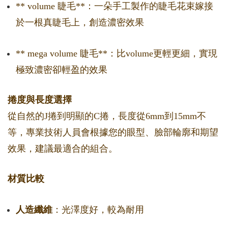
** volume 睫毛**：一朵手工製作的睫毛花束嫁接
於一根真睫毛上，創造濃密效果
** mega volume 睫毛**：比volume更輕更細，實現
極致濃密卻輕盈的效果
捲度與長度選擇
從自然的J捲到明顯的C捲，長度從6mm到15mm不
等，專業技術人員會根據您的眼型、臉部輪廓和期望
效果，建議最適合的組合。
材質比較
人造纖維
：光澤度好，較為耐用