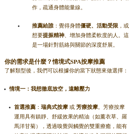
作，疏通身體能量線。
推薦給誰
：覺得身體
僵硬、活動受限
，或
想要
提振精神
、增加身體柔軟度的人。這
是一場針對筋絡與關節的深度舒展。
你的需求是什麼？情境式SPA按摩推薦
了解類型後，我們可以根據你的當下狀態來做選擇：
情境一：我想徹底放空，遠離壓力
首選推薦
：
瑞典式按摩
或
芳療按摩
。芳療按摩
運用具有鎮靜、舒緩效果的精油（如薰衣草、羅
馬洋甘菊），透過嗅覺與觸覺的雙重療癒，能有