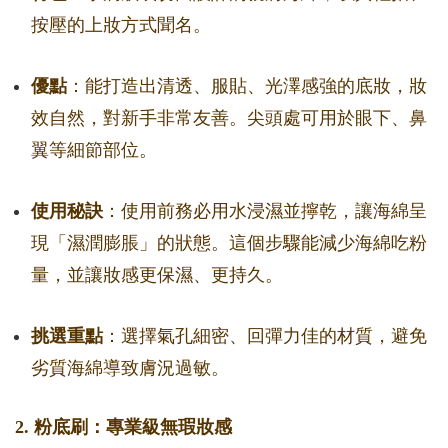
按壓的上妝方式聞名。
優點
：能打造出清透、服貼、光澤感強的底妝，妝
效自然，對新手非常友善。尖頭處可用於眼下、鼻
翼等細節部位。
使用秘訣
：使用前務必用水浸濕並擰乾，讓海綿呈
現「濕潤膨脹」的狀態。這個步驟能減少海綿吃粉
量，並讓妝感更保濕、更持久。
挑選重點
：選擇氣孔細密、回彈力佳的材質，避免
劣質海綿導致膚況過敏。
2. 粉底刷：專業級無瑕妝感