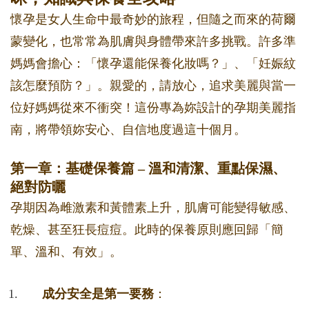
懷孕是女人生命中最奇妙的旅程，但隨之而來的荷爾
蒙變化，也常常為肌膚與身體帶來許多挑戰。許多準
媽媽會擔心：「懷孕還能保養化妝嗎？」、「妊娠紋
該怎麼預防？」。親愛的，請放心，追求美麗與當一
位好媽媽從來不衝突！這份專為妳設計的孕期美麗指
南，將帶領妳安心、自信地度過這十個月。
第一章：基礎保養篇 – 溫和清潔、重點保濕、
絕對防曬
孕期因為雌激素和黃體素上升，肌膚可能變得敏感、
乾燥、甚至狂長痘痘。此時的保養原則應回歸「簡
單、溫和、有效」。
成分安全是第一要務
：