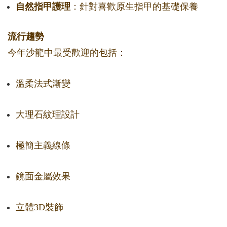
自然指甲護理
：針對喜歡原生指甲的基礎保養
流行趨勢
今年沙龍中最受歡迎的包括：
溫柔法式漸變
大理石紋理設計
極簡主義線條
鏡面金屬效果
立體3D裝飾