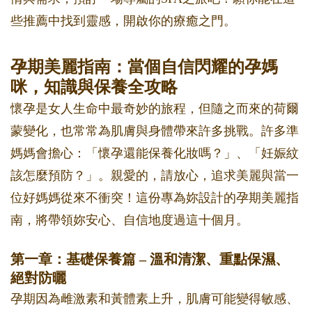
些推薦中找到靈感，開啟你的療癒之門。
孕期美麗指南：當個自信閃耀的孕媽
咪，知識與保養全攻略
懷孕是女人生命中最奇妙的旅程，但隨之而來的荷爾
蒙變化，也常常為肌膚與身體帶來許多挑戰。許多準
媽媽會擔心：「懷孕還能保養化妝嗎？」、「妊娠紋
該怎麼預防？」。親愛的，請放心，追求美麗與當一
位好媽媽從來不衝突！這份專為妳設計的孕期美麗指
南，將帶領妳安心、自信地度過這十個月。
第一章：基礎保養篇 – 溫和清潔、重點保濕、
絕對防曬
孕期因為雌激素和黃體素上升，肌膚可能變得敏感、