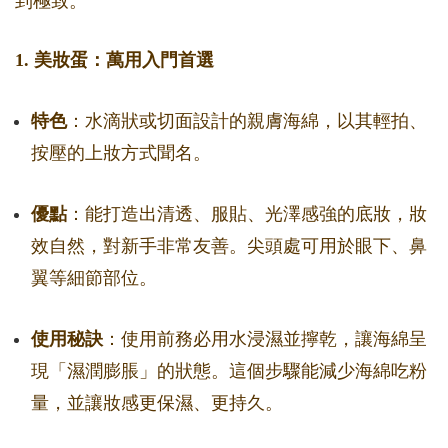
到極致。
1. 美妝蛋：萬用入門首選
特色
：水滴狀或切面設計的親膚海綿，以其輕拍、
按壓的上妝方式聞名。
優點
：能打造出清透、服貼、光澤感強的底妝，妝
效自然，對新手非常友善。尖頭處可用於眼下、鼻
翼等細節部位。
使用秘訣
：使用前務必用水浸濕並擰乾，讓海綿呈
現「濕潤膨脹」的狀態。這個步驟能減少海綿吃粉
量，並讓妝感更保濕、更持久。