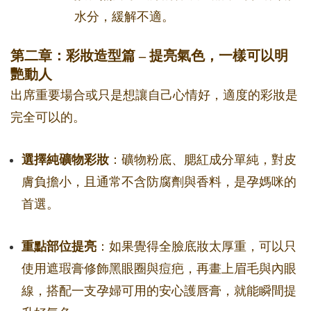
水分，緩解不適。
第二章：彩妝造型篇 – 提亮氣色，一樣可以明
艷動人
出席重要場合或只是想讓自己心情好，適度的彩妝是
完全可以的。
選擇純礦物彩妝
：礦物粉底、腮紅成分單純，對皮
膚負擔小，且通常不含防腐劑與香料，是孕媽咪的
首選。
重點部位提亮
：如果覺得全臉底妝太厚重，可以只
使用遮瑕膏修飾黑眼圈與痘疤，再畫上眉毛與內眼
線，搭配一支孕婦可用的安心護唇膏，就能瞬間提