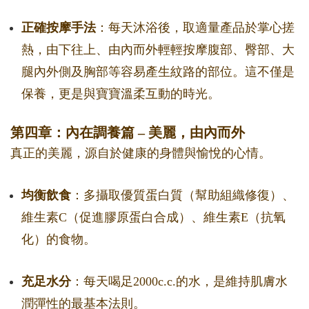
正確按摩手法
：每天沐浴後，取適量產品於掌心搓
熱，由下往上、由內而外輕輕按摩腹部、臀部、大
腿內外側及胸部等容易產生紋路的部位。這不僅是
保養，更是與寶寶溫柔互動的時光。
第四章：內在調養篇 – 美麗，由內而外
真正的美麗，源自於健康的身體與愉悅的心情。
均衡飲食
：多攝取優質蛋白質（幫助組織修復）、
維生素C（促進膠原蛋白合成）、維生素E（抗氧
化）的食物。
充足水分
：每天喝足2000c.c.的水，是維持肌膚水
潤彈性的最基本法則。