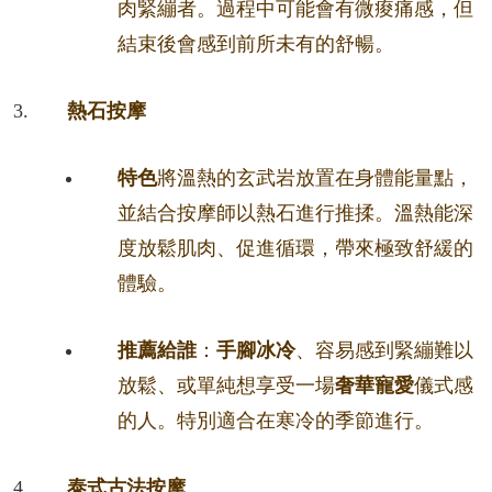
肉緊繃者。過程中可能會有微痠痛感，但
結束後會感到前所未有的舒暢。
熱石按摩
特色
將溫熱的玄武岩放置在身體能量點，
並結合按摩師以熱石進行推揉。溫熱能深
度放鬆肌肉、促進循環，帶來極致舒緩的
體驗。
推薦給誰
：
手腳冰冷
、容易感到緊繃難以
放鬆、或單純想享受一場
奢華寵愛
儀式感
的人。特別適合在寒冷的季節進行。
泰式古法按摩