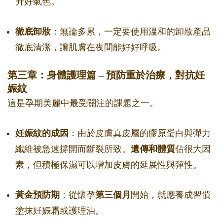
升好氣色。
徹底卸妝
：無論多累，一定要使用溫和的卸妝產品
徹底清潔，讓肌膚在夜間能好好呼吸。
第三章：身體護理篇 – 預防重於治療，對抗妊
娠紋
這是孕期美麗中最受關注的課題之一。
妊娠紋的成因
：由於皮膚真皮層的膠原蛋白與彈力
纖維被急速撐開而斷裂所致。
遺傳和體質
佔很大因
素，但積極保濕可以增加皮膚的延展性與彈性。
黃金預防期
：從懷孕
第三個月
開始，就應養成習慣
塗抹妊娠霜或護理油。