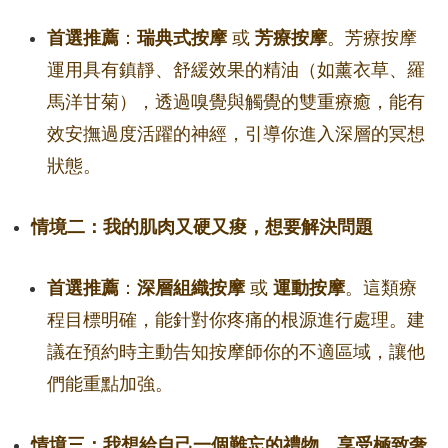
首選推薦
：
瑞典式按摩
或
芳療按摩
。芳療按摩
運用具有鎮靜、舒緩效果的精油（如薰衣草、羅
馬洋甘菊），透過嗅覺與觸覺的雙重療癒，能有
效安撫過度活躍的神經，引導你進入深層的冥想
狀態。
情境二：我的肌肉又硬又痠，想要解決問題
首選推薦
：
深層組織按摩
或
運動按摩
。這類療
程目標明確，能針對你疼痛的根源進行處理。建
議在預約時主動告知按摩師你的不適區域，讓他
們能重點加強。
情境三：我想給自己一個難忘的禮物，享受極致奢