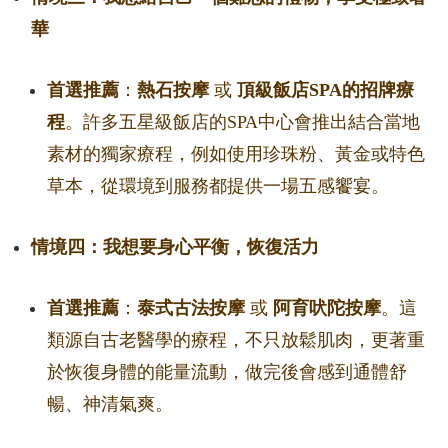
華
首選推薦
：
熱石按摩
或
頂級飯店SPA的招牌療
程
。許多五星級飯店的SPA中心會推出結合當地
素材的獨家療程，例如使用珍珠粉、黃金或特色
草本，從環境到服務都提供一場五感饗宴。
情境四：我想要身心平衡，恢復活力
首選推薦
：
泰式古法按摩
或
阿育吠陀按摩
。這
類源自古老醫學的療程，不只放鬆肌肉，更著重
於恢復身體的能量流動，做完後會感到通體舒
暢、神清氣爽。