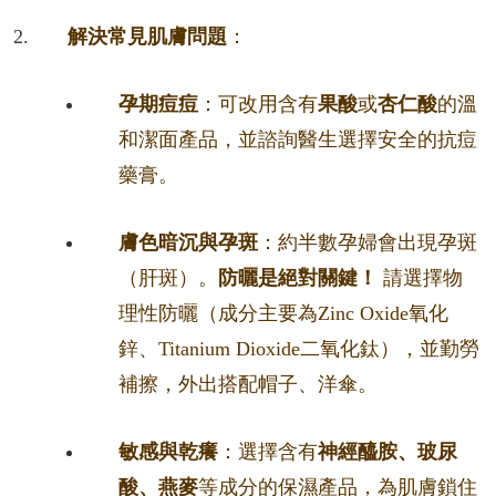
解決常見肌膚問題
：
孕期痘痘
：可改用含有
果酸
或
杏仁酸
的溫
和潔面產品，並諮詢醫生選擇安全的抗痘
藥膏。
膚色暗沉與孕斑
：約半數孕婦會出現孕斑
（肝斑）。
防曬是絕對關鍵！
請選擇物
理性防曬（成分主要為Zinc Oxide氧化
鋅、Titanium Dioxide二氧化鈦），並勤勞
補擦，外出搭配帽子、洋傘。
敏感與乾癢
：選擇含有
神經醯胺、玻尿
酸、燕麥
等成分的保濕產品，為肌膚鎖住