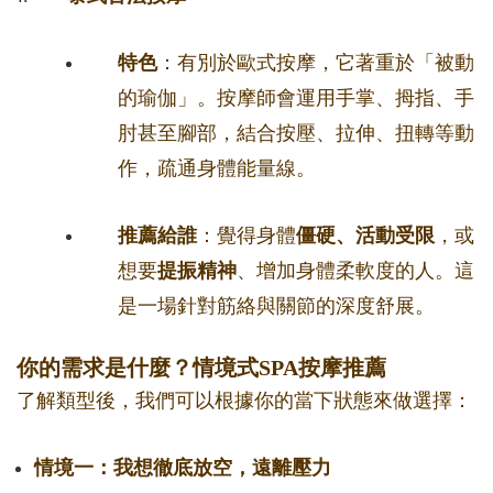
特色
：有別於歐式按摩，它著重於「被動
的瑜伽」。按摩師會運用手掌、拇指、手
肘甚至腳部，結合按壓、拉伸、扭轉等動
作，疏通身體能量線。
推薦給誰
：覺得身體
僵硬、活動受限
，或
想要
提振精神
、增加身體柔軟度的人。這
是一場針對筋絡與關節的深度舒展。
你的需求是什麼？情境式SPA按摩推薦
了解類型後，我們可以根據你的當下狀態來做選擇：
情境一：我想徹底放空，遠離壓力