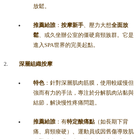
放鬆。
推薦給誰
：
按摩新手
、壓力大想
全面放
鬆
、或久坐辦公室的僵硬肩頸族群。它是
進入SPA世界的完美起點。
深層組織按摩
特色
：針對深層肌肉筋膜，使用較緩慢但
強而有力的手法，專注於分解肌肉沾黏與
結節，解決慢性疼痛問題。
推薦給誰
：有
特定酸痛點
（如長期下背
痛、肩頸痠硬）、運動員或因舊傷導致肌