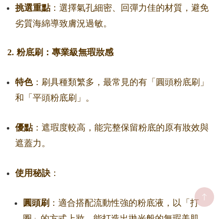
挑選重點
：選擇氣孔細密、回彈力佳的材質，避免
劣質海綿導致膚況過敏。
2. 粉底刷：專業級無瑕妝感
特色
：刷具種類繁多，最常見的有「圓頭粉底刷」
和「平頭粉底刷」。
優點
：遮瑕度較高，能完整保留粉底的原有妝效與
遮蓋力。
使用秘訣
：
圓頭刷
：適合搭配流動性強的粉底液，以「打
圈」的方式上妝，能打造出拋光般的無瑕美肌。