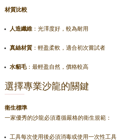
材質比較
人造纖維
：光澤度好，較為耐用
真絲材質
：輕盈柔軟，適合初次嘗試者
水貂毛
：最輕盈自然，價格較高
選擇專業沙龍的關鍵
衛生標準
一家優秀的沙龍必須遵循嚴格的衛生規範：
工具每次使用後必須消毒或使用一次性工具