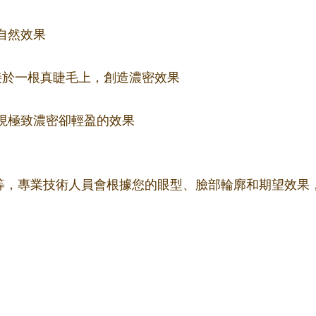
自然效果
束嫁接於一根真睫毛上，創造濃密效果
更細，實現極致濃密卻輕盈的效果
m不等，專業技術人員會根據您的眼型、臉部輪廓和期望效