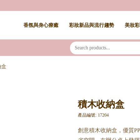
香氛與身心療癒
彩妝新品與流行趨勢
美妝彩
納盒
積木收納盒
產品編號: 17204
創意積木收納盒，優質P