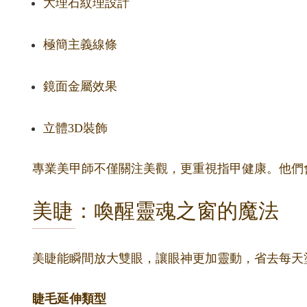
大理石紋理設計
極簡主義線條
鏡面金屬效果
立體3D裝飾
專業美甲師不僅關注美觀，更重視指甲健康。他們
美睫：喚醒靈魂之窗的魔法
美睫能瞬間放大雙眼，讓眼神更加靈動，省去每天
睫毛延伸類型