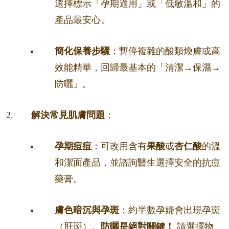
選擇標示「孕期適用」或「低敏溫和」的
產品最安心。
簡化保養步驟
：暫停複雜的酸類煥膚或高
效能精華，回歸最基本的「清潔→保濕→
防曬」。
解決常見肌膚問題
：
孕期痘痘
：可改用含有
果酸
或
杏仁酸
的溫
和潔面產品，並諮詢醫生選擇安全的抗痘
藥膏。
膚色暗沉與孕斑
：約半數孕婦會出現孕斑
（肝斑）。
防曬是絕對關鍵！
請選擇物