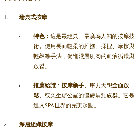
瑞典式按摩
特色
：這是最經典、最廣為人知的按摩技
術。使用長而輕柔的推撫、揉捏、摩擦與
輕敲等手法，促進淺層肌肉的血液循環與
放鬆。
推薦給誰
：
按摩新手
、壓力大想
全面放
鬆
、或久坐辦公室的僵硬肩頸族群。它是
進入SPA世界的完美起點。
深層組織按摩