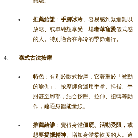
體驗。
推薦給誰
：
手腳冰冷
、容易感到緊繃難以
放鬆、或單純想享受一場
奢華寵愛
儀式感
的人。特別適合在寒冷的季節進行。
泰式古法按摩
特色
：有別於歐式按摩，它著重於「被動
的瑜伽」。按摩師會運用手掌、拇指、手
肘甚至腳部，結合按壓、拉伸、扭轉等動
作，疏通身體能量線。
推薦給誰
：覺得身體
僵硬、活動受限
，或
想要
提振精神
、增加身體柔軟度的人。這