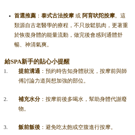
首選推薦
：
泰式古法按摩
或
阿育吠陀按摩
。這
類源自古老醫學的療程，不只放鬆肌肉，更著重
於恢復身體的能量流動，做完後會感到通體舒
暢、神清氣爽。
給SPA新手的貼心小提醒
提前溝通
：預約時告知身體狀況，按摩前與師
傅討論力道與想加強的部位。
補充水分
：按摩前後多喝水，幫助身體代謝廢
物。
飯前飯後
：避免吃太飽或空腹進行按摩。