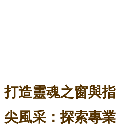
打造靈魂之窗與指
尖風采：探索專業