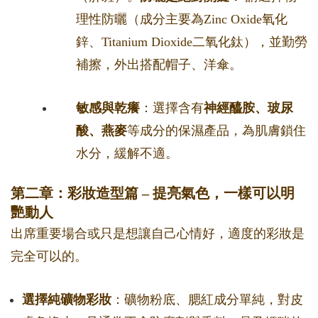
理性防曬（成分主要為Zinc Oxide氧化
鋅、Titanium Dioxide二氧化鈦），並勤勞
補擦，外出搭配帽子、洋傘。
敏感與乾癢
：選擇含有
神經醯胺、玻尿
酸、燕麥
等成分的保濕產品，為肌膚鎖住
水分，緩解不適。
第二章：彩妝造型篇 – 提亮氣色，一樣可以明
艷動人
出席重要場合或只是想讓自己心情好，適度的彩妝是
完全可以的。
選擇純礦物彩妝
：礦物粉底、腮紅成分單純，對皮