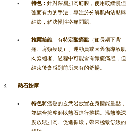
特色
：針對深層肌肉筋膜，使用較緩慢但
強而有力的手法，專注於分解肌肉沾黏與
結節，解決慢性疼痛問題。
推薦給誰
：有
特定酸痛點
（如長期下背
痛、肩頸痠硬）、運動員或因舊傷導致肌
肉緊繃者。過程中可能會有微痠痛感，但
結束後會感到前所未有的舒暢。
熱石按摩
特色
將溫熱的玄武岩放置在身體能量點，
並結合按摩師以熱石進行推揉。溫熱能深
度放鬆肌肉、促進循環，帶來極致舒緩的