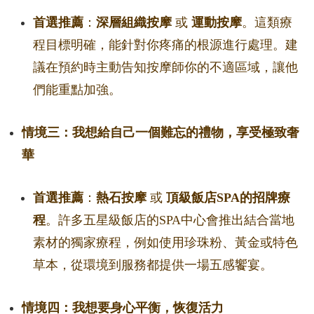
首選推薦
：
深層組織按摩
或
運動按摩
。這類療
程目標明確，能針對你疼痛的根源進行處理。建
議在預約時主動告知按摩師你的不適區域，讓他
們能重點加強。
情境三：我想給自己一個難忘的禮物，享受極致奢
華
首選推薦
：
熱石按摩
或
頂級飯店SPA的招牌療
程
。許多五星級飯店的SPA中心會推出結合當地
素材的獨家療程，例如使用珍珠粉、黃金或特色
草本，從環境到服務都提供一場五感饗宴。
情境四：我想要身心平衡，恢復活力