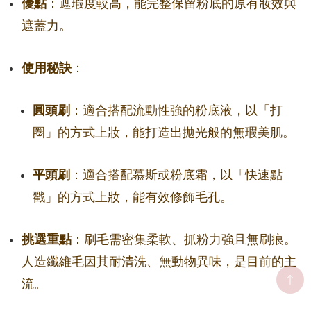
優點
：遮瑕度較高，能完整保留粉底的原有妝效與
遮蓋力。
使用秘訣
：
圓頭刷
：適合搭配流動性強的粉底液，以「打
圈」的方式上妝，能打造出拋光般的無瑕美肌。
平頭刷
：適合搭配慕斯或粉底霜，以「快速點
戳」的方式上妝，能有效修飾毛孔。
挑選重點
：刷毛需密集柔軟、抓粉力強且無刷痕。
人造纖維毛因其耐清洗、無動物異味，是目前的主
流。