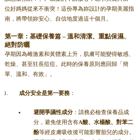
位好媽媽從來不衝突！這份專為妳設計的孕期美麗指
南，將帶領妳安心、自信地度過這十個月。
第一章：基礎保養篇 – 溫和清潔、重點保濕、
絕對防曬
孕期因為雌激素和黃體素上升，肌膚可能變得敏感、
乾燥、甚至狂長痘痘。此時的保養原則應回歸「簡
單、溫和、有效」。
成分安全是第一要務
：
避開爭議性成分
：請務必檢查保養品成
分，避免使用含有
A酸、水楊酸、對苯二
酚
等經皮膚吸收後可能影響胎兒的成分。