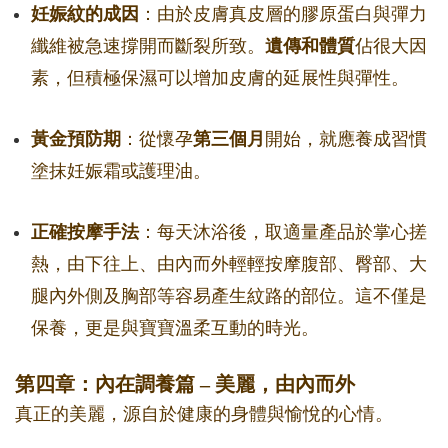
妊娠紋的成因
：由於皮膚真皮層的膠原蛋白與彈力
纖維被急速撐開而斷裂所致。
遺傳和體質
佔很大因
素，但積極保濕可以增加皮膚的延展性與彈性。
黃金預防期
：從懷孕
第三個月
開始，就應養成習慣
塗抹妊娠霜或護理油。
正確按摩手法
：每天沐浴後，取適量產品於掌心搓
熱，由下往上、由內而外輕輕按摩腹部、臀部、大
腿內外側及胸部等容易產生紋路的部位。這不僅是
保養，更是與寶寶溫柔互動的時光。
第四章：內在調養篇 – 美麗，由內而外
真正的美麗，源自於健康的身體與愉悅的心情。