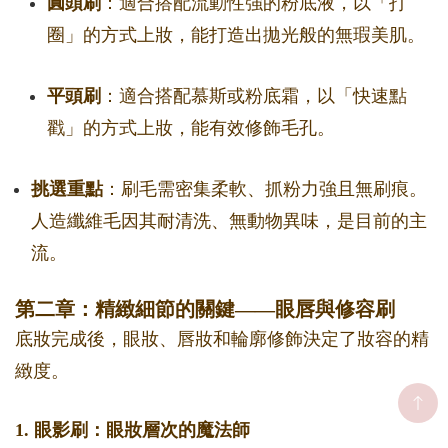
圓頭刷
：適合搭配流動性強的粉底液，以「打
圈」的方式上妝，能打造出拋光般的無瑕美肌。
平頭刷
：適合搭配慕斯或粉底霜，以「快速點
戳」的方式上妝，能有效修飾毛孔。
挑選重點
：刷毛需密集柔軟、抓粉力強且無刷痕。
人造纖維毛因其耐清洗、無動物異味，是目前的主
流。
第二章：精緻細節的關鍵——眼唇與修容刷
底妝完成後，眼妝、唇妝和輪廓修飾決定了妝容的精
緻度。
1. 眼影刷：眼妝層次的魔法師