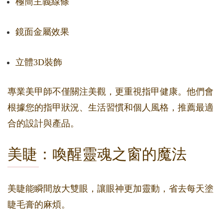
極簡主義線條
鏡面金屬效果
立體3D裝飾
專業美甲師不僅關注美觀，更重視指甲健康。他們會
根據您的指甲狀況、生活習慣和個人風格，推薦最適
合的設計與產品。
美睫：喚醒靈魂之窗的魔法
美睫能瞬間放大雙眼，讓眼神更加靈動，省去每天塗
睫毛膏的麻煩。