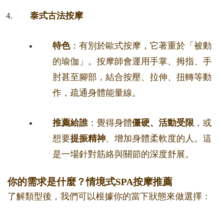
泰式古法按摩
特色
：有別於歐式按摩，它著重於「被動
的瑜伽」。按摩師會運用手掌、拇指、手
肘甚至腳部，結合按壓、拉伸、扭轉等動
作，疏通身體能量線。
推薦給誰
：覺得身體
僵硬、活動受限
，或
想要
提振精神
、增加身體柔軟度的人。這
是一場針對筋絡與關節的深度舒展。
你的需求是什麼？情境式SPA按摩推薦
了解類型後，我們可以根據你的當下狀態來做選擇：