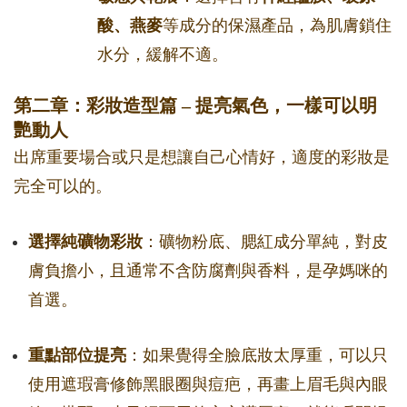
酸、燕麥
等成分的保濕產品，為肌膚鎖住
水分，緩解不適。
第二章：彩妝造型篇 – 提亮氣色，一樣可以明
艷動人
出席重要場合或只是想讓自己心情好，適度的彩妝是
完全可以的。
選擇純礦物彩妝
：礦物粉底、腮紅成分單純，對皮
膚負擔小，且通常不含防腐劑與香料，是孕媽咪的
首選。
重點部位提亮
：如果覺得全臉底妝太厚重，可以只
使用遮瑕膏修飾黑眼圈與痘疤，再畫上眉毛與內眼