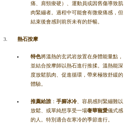
痛、肩頸痠硬）、運動員或因舊傷導致肌
肉緊繃者。過程中可能會有微痠痛感，但
結束後會感到前所未有的舒暢。
熱石按摩
特色
將溫熱的玄武岩放置在身體能量點，
並結合按摩師以熱石進行推揉。溫熱能深
度放鬆肌肉、促進循環，帶來極致舒緩的
體驗。
推薦給誰
：
手腳冰冷
、容易感到緊繃難以
放鬆、或單純想享受一場
奢華寵愛
儀式感
的人。特別適合在寒冷的季節進行。