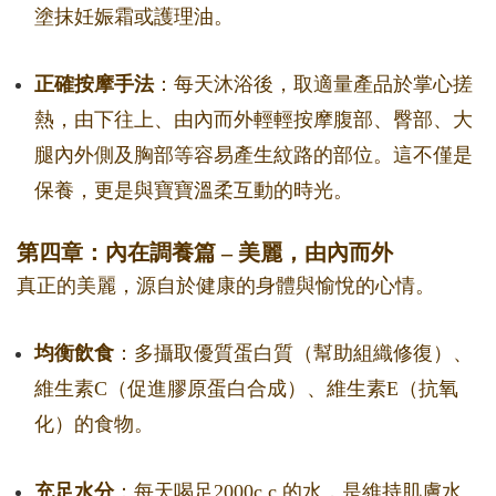
塗抹妊娠霜或護理油。
正確按摩手法
：每天沐浴後，取適量產品於掌心搓
熱，由下往上、由內而外輕輕按摩腹部、臀部、大
腿內外側及胸部等容易產生紋路的部位。這不僅是
保養，更是與寶寶溫柔互動的時光。
第四章：內在調養篇 – 美麗，由內而外
真正的美麗，源自於健康的身體與愉悅的心情。
均衡飲食
：多攝取優質蛋白質（幫助組織修復）、
維生素C（促進膠原蛋白合成）、維生素E（抗氧
化）的食物。
充足水分
：每天喝足2000c.c.的水，是維持肌膚水