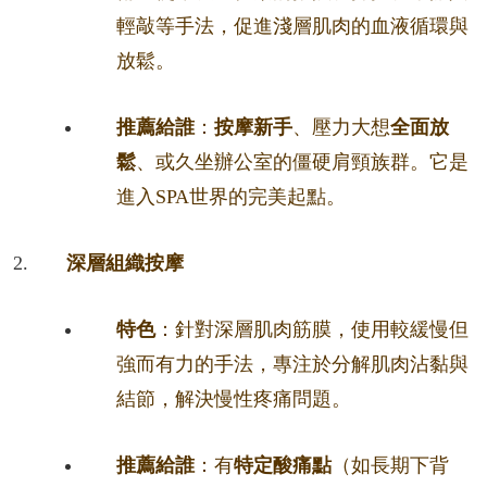
輕敲等手法，促進淺層肌肉的血液循環與
放鬆。
推薦給誰
：
按摩新手
、壓力大想
全面放
鬆
、或久坐辦公室的僵硬肩頸族群。它是
進入SPA世界的完美起點。
深層組織按摩
特色
：針對深層肌肉筋膜，使用較緩慢但
強而有力的手法，專注於分解肌肉沾黏與
結節，解決慢性疼痛問題。
推薦給誰
：有
特定酸痛點
（如長期下背