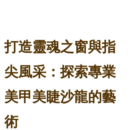
打造靈魂之窗與指
尖風采：探索專業
美甲美睫沙龍的藝
術