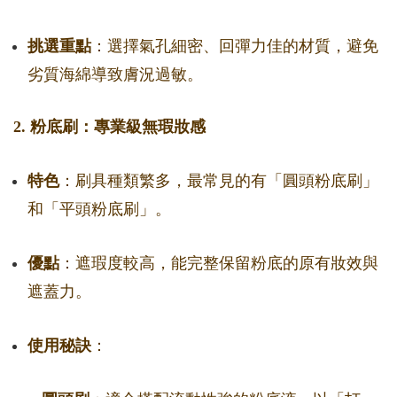
挑選重點
：選擇氣孔細密、回彈力佳的材質，避免
劣質海綿導致膚況過敏。
2. 粉底刷：專業級無瑕妝感
特色
：刷具種類繁多，最常見的有「圓頭粉底刷」
和「平頭粉底刷」。
優點
：遮瑕度較高，能完整保留粉底的原有妝效與
遮蓋力。
使用秘訣
：