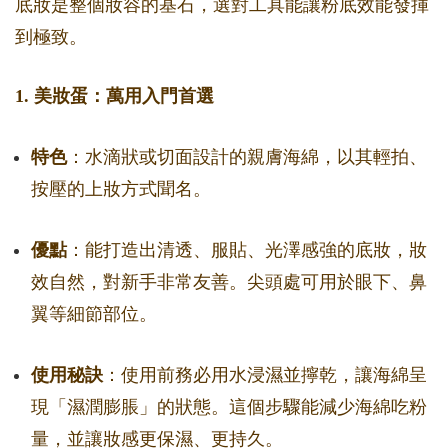
底妝是整個妝容的基石，選對工具能讓粉底效能發揮
到極致。
1. 美妝蛋：萬用入門首選
特色
：水滴狀或切面設計的親膚海綿，以其輕拍、
按壓的上妝方式聞名。
優點
：能打造出清透、服貼、光澤感強的底妝，妝
效自然，對新手非常友善。尖頭處可用於眼下、鼻
翼等細節部位。
使用秘訣
：使用前務必用水浸濕並擰乾，讓海綿呈
現「濕潤膨脹」的狀態。這個步驟能減少海綿吃粉
量，並讓妝感更保濕、更持久。