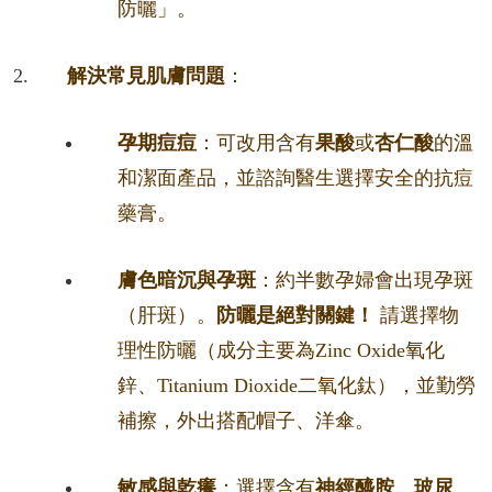
防曬」。
解決常見肌膚問題
：
孕期痘痘
：可改用含有
果酸
或
杏仁酸
的溫
和潔面產品，並諮詢醫生選擇安全的抗痘
藥膏。
膚色暗沉與孕斑
：約半數孕婦會出現孕斑
（肝斑）。
防曬是絕對關鍵！
請選擇物
理性防曬（成分主要為Zinc Oxide氧化
鋅、Titanium Dioxide二氧化鈦），並勤勞
補擦，外出搭配帽子、洋傘。
敏感與乾癢
：選擇含有
神經醯胺、玻尿