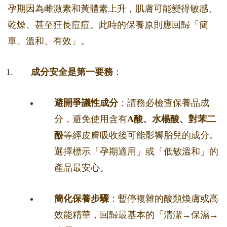
孕期因為雌激素和黃體素上升，肌膚可能變得敏感、
乾燥、甚至狂長痘痘。此時的保養原則應回歸「簡
單、溫和、有效」。
成分安全是第一要務
：
避開爭議性成分
：請務必檢查保養品成
分，避免使用含有
A酸、水楊酸、對苯二
酚
等經皮膚吸收後可能影響胎兒的成分。
選擇標示「孕期適用」或「低敏溫和」的
產品最安心。
簡化保養步驟
：暫停複雜的酸類煥膚或高
效能精華，回歸最基本的「清潔→保濕→