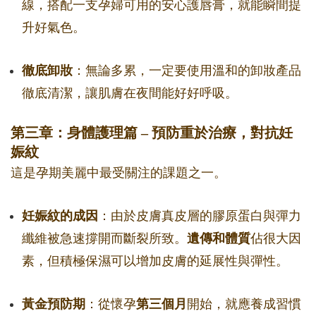
線，搭配一支孕婦可用的安心護唇膏，就能瞬間提
升好氣色。
徹底卸妝
：無論多累，一定要使用溫和的卸妝產品
徹底清潔，讓肌膚在夜間能好好呼吸。
第三章：身體護理篇 – 預防重於治療，對抗妊
娠紋
這是孕期美麗中最受關注的課題之一。
妊娠紋的成因
：由於皮膚真皮層的膠原蛋白與彈力
纖維被急速撐開而斷裂所致。
遺傳和體質
佔很大因
素，但積極保濕可以增加皮膚的延展性與彈性。
黃金預防期
：從懷孕
第三個月
開始，就應養成習慣