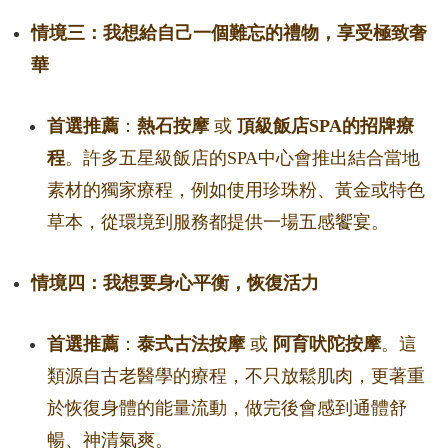
情境三：我想給自己一個難忘的禮物，享受極致奢
華
首選推薦
：
熱石按摩
或
頂級飯店SPA的招牌療
程
。許多五星級飯店的SPA中心會推出結合當地
素材的獨家療程，例如使用珍珠粉、黃金或特色
草本，從環境到服務都提供一場五感饗宴。
情境四：我想要身心平衡，恢復活力
首選推薦
：
泰式古法按摩
或
阿育吠陀按摩
。這
類源自古老醫學的療程，不只放鬆肌肉，更著重
於恢復身體的能量流動，做完後會感到通體舒
暢、神清氣爽。