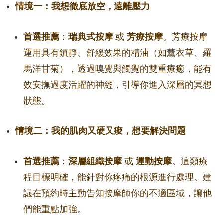
情境一：我想徹底放空，遠離壓力
首選推薦
：
瑞典式按摩
或
芳療按摩
。芳療按摩
運用具有鎮靜、舒緩效果的精油（如薰衣草、羅
馬洋甘菊），透過嗅覺與觸覺的雙重療癒，能有
效安撫過度活躍的神經，引導你進入深層的冥想
狀態。
情境二：我的肌肉又硬又痠，想要解決問題
首選推薦
：
深層組織按摩
或
運動按摩
。這類療
程目標明確，能針對你疼痛的根源進行處理。建
議在預約時主動告知按摩師你的不適區域，讓他
們能重點加強。