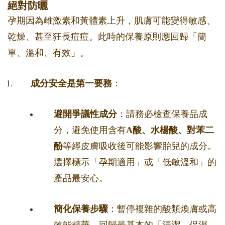
絕對防曬
孕期因為雌激素和黃體素上升，肌膚可能變得敏感、
乾燥、甚至狂長痘痘。此時的保養原則應回歸「簡
單、溫和、有效」。
成分安全是第一要務
：
避開爭議性成分
：請務必檢查保養品成
分，避免使用含有
A酸、水楊酸、對苯二
酚
等經皮膚吸收後可能影響胎兒的成分。
選擇標示「孕期適用」或「低敏溫和」的
產品最安心。
簡化保養步驟
：暫停複雜的酸類煥膚或高