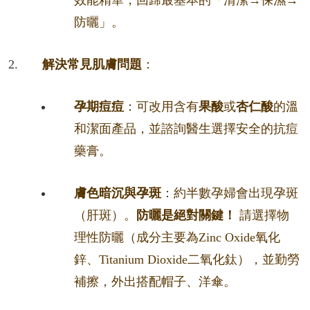
效能精華，回歸最基本的「清潔→保濕→
防曬」。
解決常見肌膚問題
：
孕期痘痘
：可改用含有
果酸
或
杏仁酸
的溫
和潔面產品，並諮詢醫生選擇安全的抗痘
藥膏。
膚色暗沉與孕斑
：約半數孕婦會出現孕斑
（肝斑）。
防曬是絕對關鍵！
請選擇物
理性防曬（成分主要為Zinc Oxide氧化
鋅、Titanium Dioxide二氧化鈦），並勤勞
補擦，外出搭配帽子、洋傘。