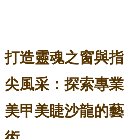
打造靈魂之窗與指
尖風采：探索專業
美甲美睫沙龍的藝
術