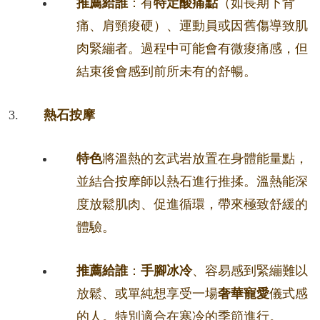
推薦給誰
：有
特定酸痛點
（如長期下背
痛、肩頸痠硬）、運動員或因舊傷導致肌
肉緊繃者。過程中可能會有微痠痛感，但
結束後會感到前所未有的舒暢。
熱石按摩
特色
將溫熱的玄武岩放置在身體能量點，
並結合按摩師以熱石進行推揉。溫熱能深
度放鬆肌肉、促進循環，帶來極致舒緩的
體驗。
推薦給誰
：
手腳冰冷
、容易感到緊繃難以
放鬆、或單純想享受一場
奢華寵愛
儀式感
的人。特別適合在寒冷的季節進行。