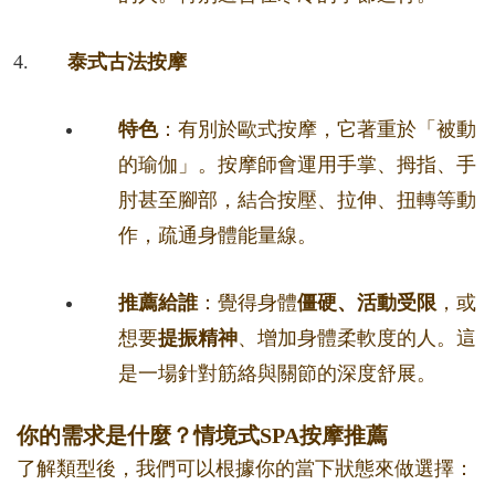
泰式古法按摩
特色
：有別於歐式按摩，它著重於「被動
的瑜伽」。按摩師會運用手掌、拇指、手
肘甚至腳部，結合按壓、拉伸、扭轉等動
作，疏通身體能量線。
推薦給誰
：覺得身體
僵硬、活動受限
，或
想要
提振精神
、增加身體柔軟度的人。這
是一場針對筋絡與關節的深度舒展。
你的需求是什麼？情境式SPA按摩推薦
了解類型後，我們可以根據你的當下狀態來做選擇：