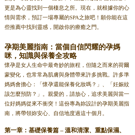
更是為心靈找到一個棲息之所。現在，就根據你的心
情與需求，預訂一場專屬的SPA之旅吧！願你能在這
些推薦中找到靈感，開啟你的療癒之門。
孕期美麗指南：當個自信閃耀的孕媽
咪，知識與保養全攻略
懷孕是女人生命中最奇妙的旅程，但隨之而來的荷爾
蒙變化，也常常為肌膚與身體帶來許多挑戰。許多準
媽媽會擔心：「懷孕還能保養化妝嗎？」、「妊娠紋
該怎麼預防？」。親愛的，請放心，追求美麗與當一
位好媽媽從來不衝突！這份專為妳設計的孕期美麗指
南，將帶領妳安心、自信地度過這十個月。
第一章：基礎保養篇 – 溫和清潔、重點保濕、