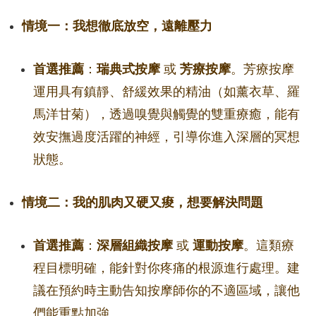
情境一：我想徹底放空，遠離壓力
首選推薦
：
瑞典式按摩
或
芳療按摩
。芳療按摩
運用具有鎮靜、舒緩效果的精油（如薰衣草、羅
馬洋甘菊），透過嗅覺與觸覺的雙重療癒，能有
效安撫過度活躍的神經，引導你進入深層的冥想
狀態。
情境二：我的肌肉又硬又痠，想要解決問題
首選推薦
：
深層組織按摩
或
運動按摩
。這類療
程目標明確，能針對你疼痛的根源進行處理。建
議在預約時主動告知按摩師你的不適區域，讓他
們能重點加強。