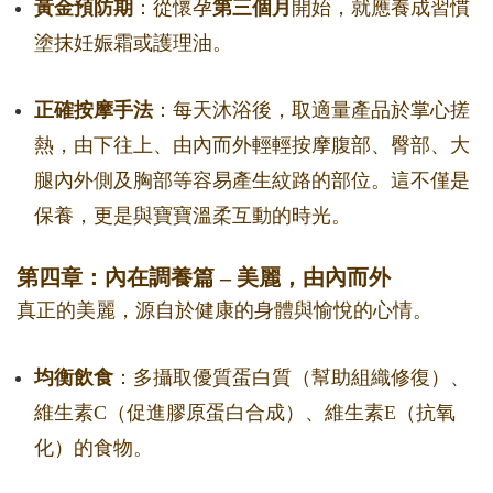
黃金預防期
：從懷孕
第三個月
開始，就應養成習慣
塗抹妊娠霜或護理油。
正確按摩手法
：每天沐浴後，取適量產品於掌心搓
熱，由下往上、由內而外輕輕按摩腹部、臀部、大
腿內外側及胸部等容易產生紋路的部位。這不僅是
保養，更是與寶寶溫柔互動的時光。
第四章：內在調養篇 – 美麗，由內而外
真正的美麗，源自於健康的身體與愉悅的心情。
均衡飲食
：多攝取優質蛋白質（幫助組織修復）、
維生素C（促進膠原蛋白合成）、維生素E（抗氧
化）的食物。