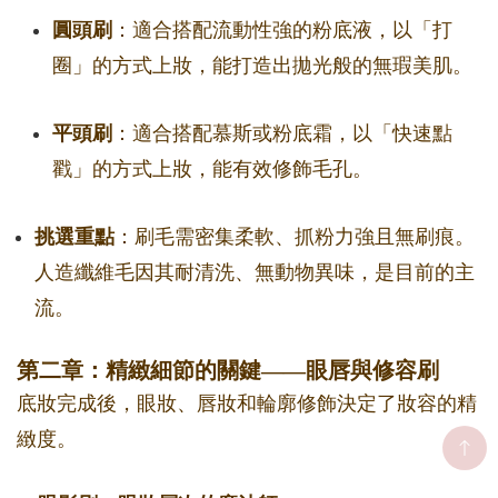
圓頭刷
：適合搭配流動性強的粉底液，以「打
圈」的方式上妝，能打造出拋光般的無瑕美肌。
平頭刷
：適合搭配慕斯或粉底霜，以「快速點
戳」的方式上妝，能有效修飾毛孔。
挑選重點
：刷毛需密集柔軟、抓粉力強且無刷痕。
人造纖維毛因其耐清洗、無動物異味，是目前的主
流。
第二章：精緻細節的關鍵——眼唇與修容刷
底妝完成後，眼妝、唇妝和輪廓修飾決定了妝容的精
緻度。