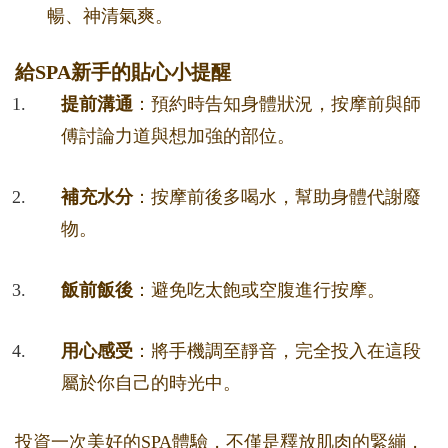
暢、神清氣爽。
給SPA新手的貼心小提醒
提前溝通
：預約時告知身體狀況，按摩前與師
傅討論力道與想加強的部位。
補充水分
：按摩前後多喝水，幫助身體代謝廢
物。
飯前飯後
：避免吃太飽或空腹進行按摩。
用心感受
：將手機調至靜音，完全投入在這段
屬於你自己的時光中。
投資一次美好的SPA體驗，不僅是釋放肌肉的緊繃，