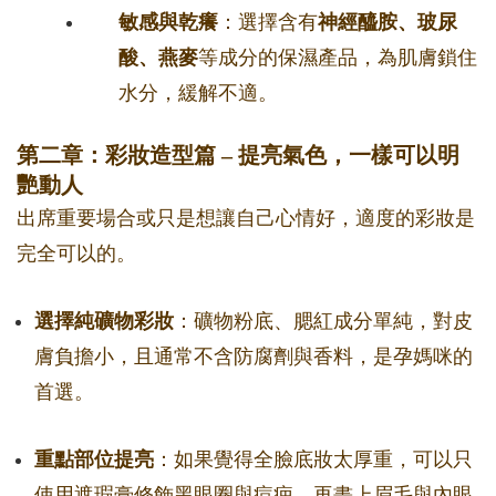
敏感與乾癢
：選擇含有
神經醯胺、玻尿
酸、燕麥
等成分的保濕產品，為肌膚鎖住
水分，緩解不適。
第二章：彩妝造型篇 – 提亮氣色，一樣可以明
艷動人
出席重要場合或只是想讓自己心情好，適度的彩妝是
完全可以的。
選擇純礦物彩妝
：礦物粉底、腮紅成分單純，對皮
膚負擔小，且通常不含防腐劑與香料，是孕媽咪的
首選。
重點部位提亮
：如果覺得全臉底妝太厚重，可以只
使用遮瑕膏修飾黑眼圈與痘疤，再畫上眉毛與內眼