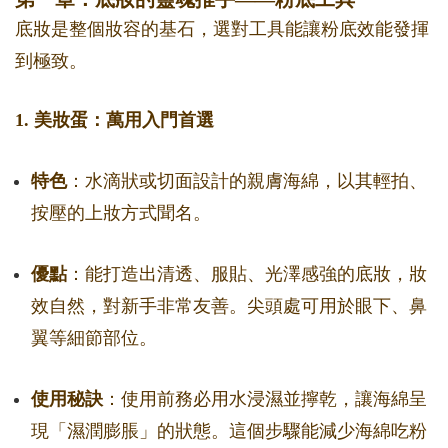
底妝是整個妝容的基石，選對工具能讓粉底效能發揮
到極致。
1. 美妝蛋：萬用入門首選
特色
：水滴狀或切面設計的親膚海綿，以其輕拍、
按壓的上妝方式聞名。
優點
：能打造出清透、服貼、光澤感強的底妝，妝
效自然，對新手非常友善。尖頭處可用於眼下、鼻
翼等細節部位。
使用秘訣
：使用前務必用水浸濕並擰乾，讓海綿呈
現「濕潤膨脹」的狀態。這個步驟能減少海綿吃粉