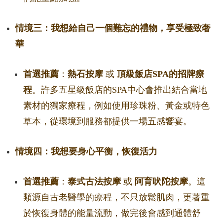
情境三：我想給自己一個難忘的禮物，享受極致奢
華
首選推薦
：
熱石按摩
或
頂級飯店SPA的招牌療
程
。許多五星級飯店的SPA中心會推出結合當地
素材的獨家療程，例如使用珍珠粉、黃金或特色
草本，從環境到服務都提供一場五感饗宴。
情境四：我想要身心平衡，恢復活力
首選推薦
：
泰式古法按摩
或
阿育吠陀按摩
。這
類源自古老醫學的療程，不只放鬆肌肉，更著重
於恢復身體的能量流動，做完後會感到通體舒