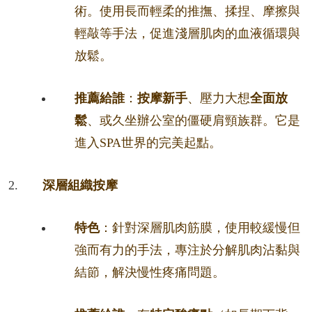
術。使用長而輕柔的推撫、揉捏、摩擦與
輕敲等手法，促進淺層肌肉的血液循環與
放鬆。
推薦給誰
：
按摩新手
、壓力大想
全面放
鬆
、或久坐辦公室的僵硬肩頸族群。它是
進入SPA世界的完美起點。
深層組織按摩
特色
：針對深層肌肉筋膜，使用較緩慢但
強而有力的手法，專注於分解肌肉沾黏與
結節，解決慢性疼痛問題。