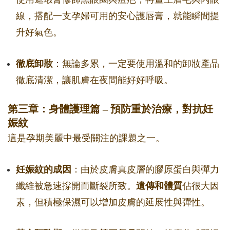
線，搭配一支孕婦可用的安心護唇膏，就能瞬間提
升好氣色。
徹底卸妝
：無論多累，一定要使用溫和的卸妝產品
徹底清潔，讓肌膚在夜間能好好呼吸。
第三章：身體護理篇 – 預防重於治療，對抗妊
娠紋
這是孕期美麗中最受關注的課題之一。
妊娠紋的成因
：由於皮膚真皮層的膠原蛋白與彈力
纖維被急速撐開而斷裂所致。
遺傳和體質
佔很大因
素，但積極保濕可以增加皮膚的延展性與彈性。