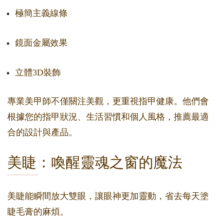
極簡主義線條
鏡面金屬效果
立體3D裝飾
專業美甲師不僅關注美觀，更重視指甲健康。他們會
根據您的指甲狀況、生活習慣和個人風格，推薦最適
合的設計與產品。
美睫：喚醒靈魂之窗的魔法
美睫能瞬間放大雙眼，讓眼神更加靈動，省去每天塗
睫毛膏的麻煩。