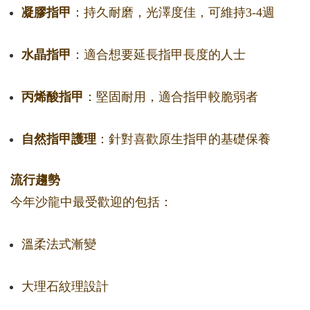
凝膠指甲
：持久耐磨，光澤度佳，可維持3-4週
水晶指甲
：適合想要延長指甲長度的人士
丙烯酸指甲
：堅固耐用，適合指甲較脆弱者
自然指甲護理
：針對喜歡原生指甲的基礎保養
流行趨勢
今年沙龍中最受歡迎的包括：
溫柔法式漸變
大理石紋理設計