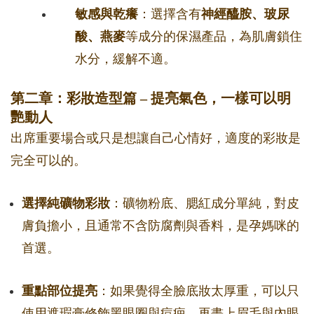
敏感與乾癢
：選擇含有
神經醯胺、玻尿
酸、燕麥
等成分的保濕產品，為肌膚鎖住
水分，緩解不適。
第二章：彩妝造型篇 – 提亮氣色，一樣可以明
艷動人
出席重要場合或只是想讓自己心情好，適度的彩妝是
完全可以的。
選擇純礦物彩妝
：礦物粉底、腮紅成分單純，對皮
膚負擔小，且通常不含防腐劑與香料，是孕媽咪的
首選。
重點部位提亮
：如果覺得全臉底妝太厚重，可以只
使用遮瑕膏修飾黑眼圈與痘疤，再畫上眉毛與內眼