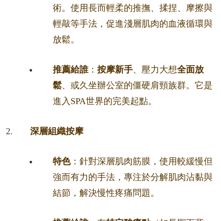
術。使用長而輕柔的推撫、揉捏、摩擦與
輕敲等手法，促進淺層肌肉的血液循環與
放鬆。
推薦給誰
：
按摩新手
、壓力大想
全面放
鬆
、或久坐辦公室的僵硬肩頸族群。它是
進入SPA世界的完美起點。
深層組織按摩
特色
：針對深層肌肉筋膜，使用較緩慢但
強而有力的手法，專注於分解肌肉沾黏與
結節，解決慢性疼痛問題。