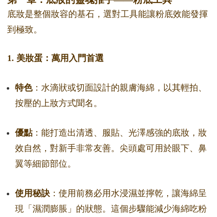
底妝是整個妝容的基石，選對工具能讓粉底效能發揮
到極致。
1. 美妝蛋：萬用入門首選
特色
：水滴狀或切面設計的親膚海綿，以其輕拍、
按壓的上妝方式聞名。
優點
：能打造出清透、服貼、光澤感強的底妝，妝
效自然，對新手非常友善。尖頭處可用於眼下、鼻
翼等細節部位。
使用秘訣
：使用前務必用水浸濕並擰乾，讓海綿呈
現「濕潤膨脹」的狀態。這個步驟能減少海綿吃粉