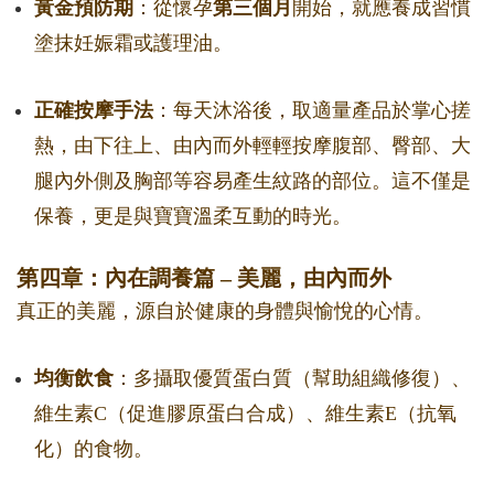
黃金預防期
：從懷孕
第三個月
開始，就應養成習慣
塗抹妊娠霜或護理油。
正確按摩手法
：每天沐浴後，取適量產品於掌心搓
熱，由下往上、由內而外輕輕按摩腹部、臀部、大
腿內外側及胸部等容易產生紋路的部位。這不僅是
保養，更是與寶寶溫柔互動的時光。
第四章：內在調養篇 – 美麗，由內而外
真正的美麗，源自於健康的身體與愉悅的心情。
均衡飲食
：多攝取優質蛋白質（幫助組織修復）、
維生素C（促進膠原蛋白合成）、維生素E（抗氧
化）的食物。