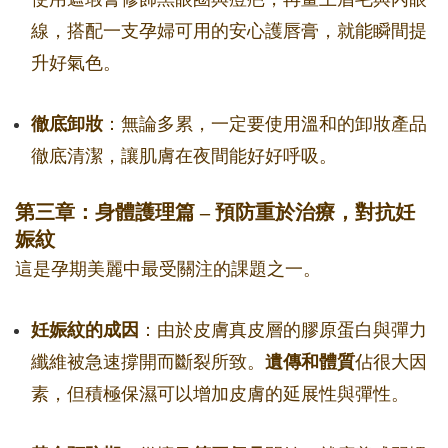
線，搭配一支孕婦可用的安心護唇膏，就能瞬間提
升好氣色。
徹底卸妝
：無論多累，一定要使用溫和的卸妝產品
徹底清潔，讓肌膚在夜間能好好呼吸。
第三章：身體護理篇 – 預防重於治療，對抗妊
娠紋
這是孕期美麗中最受關注的課題之一。
妊娠紋的成因
：由於皮膚真皮層的膠原蛋白與彈力
纖維被急速撐開而斷裂所致。
遺傳和體質
佔很大因
素，但積極保濕可以增加皮膚的延展性與彈性。