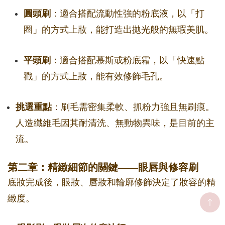
圓頭刷
：適合搭配流動性強的粉底液，以「打
圈」的方式上妝，能打造出拋光般的無瑕美肌。
平頭刷
：適合搭配慕斯或粉底霜，以「快速點
戳」的方式上妝，能有效修飾毛孔。
挑選重點
：刷毛需密集柔軟、抓粉力強且無刷痕。
人造纖維毛因其耐清洗、無動物異味，是目前的主
流。
第二章：精緻細節的關鍵——眼唇與修容刷
底妝完成後，眼妝、唇妝和輪廓修飾決定了妝容的精
緻度。