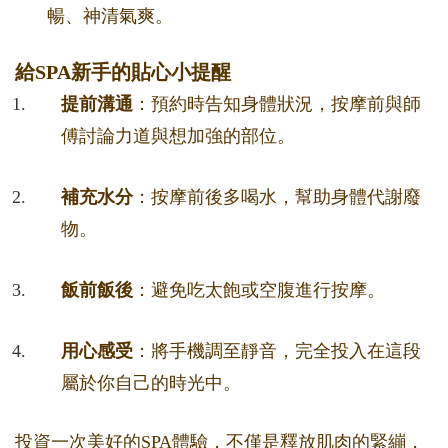
暢、神清氣爽。
給SPA新手的貼心小提醒
提前溝通
：預約時告知身體狀況，按摩前與師
傅討論力道與想加強的部位。
補充水分
：按摩前後多喝水，幫助身體代謝廢
物。
飯前飯後
：避免吃太飽或空腹進行按摩。
用心感受
：將手機調至靜音，完全投入在這段
屬於你自己的時光中。
投資一次美好的SPA體驗，不僅是釋放肌肉的緊繃，