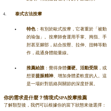
泰式古法按摩
特色
：有別於歐式按摩，它著重於「被動
的瑜伽」。按摩師會運用手掌、拇指、手
肘甚至腳部，結合按壓、拉伸、扭轉等動
作，疏通身體能量線。
推薦給誰
：覺得身體
僵硬、活動受限
，或
想要
提振精神
、增加身體柔軟度的人。這
是一場針對筋絡與關節的深度舒展。
你的需求是什麼？情境式SPA按摩推薦
了解類型後，我們可以根據你的當下狀態來做選擇：