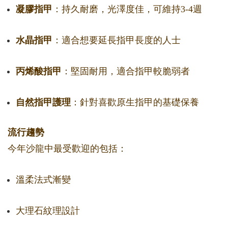
凝膠指甲
：持久耐磨，光澤度佳，可維持3-4週
水晶指甲
：適合想要延長指甲長度的人士
丙烯酸指甲
：堅固耐用，適合指甲較脆弱者
自然指甲護理
：針對喜歡原生指甲的基礎保養
流行趨勢
今年沙龍中最受歡迎的包括：
溫柔法式漸變
大理石紋理設計