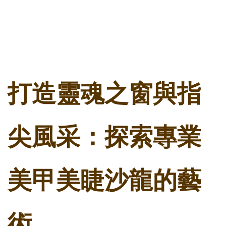
打造靈魂之窗與指
尖風采：探索專業
美甲美睫沙龍的藝
術