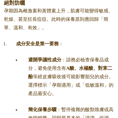
絕對防曬
孕期因為雌激素和黃體素上升，肌膚可能變得敏感、
乾燥、甚至狂長痘痘。此時的保養原則應回歸「簡
單、溫和、有效」。
成分安全是第一要務
：
避開爭議性成分
：請務必檢查保養品成
分，避免使用含有
A酸、水楊酸、對苯二
酚
等經皮膚吸收後可能影響胎兒的成分。
選擇標示「孕期適用」或「低敏溫和」的
產品最安心。
簡化保養步驟
：暫停複雜的酸類煥膚或高