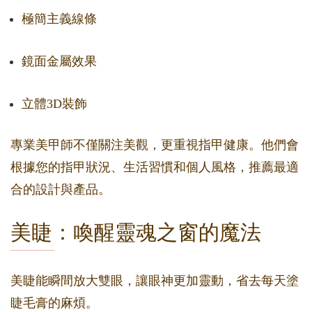
極簡主義線條
鏡面金屬效果
立體3D裝飾
專業美甲師不僅關注美觀，更重視指甲健康。他們會
根據您的指甲狀況、生活習慣和個人風格，推薦最適
合的設計與產品。
美睫：喚醒靈魂之窗的魔法
美睫能瞬間放大雙眼，讓眼神更加靈動，省去每天塗
睫毛膏的麻煩。