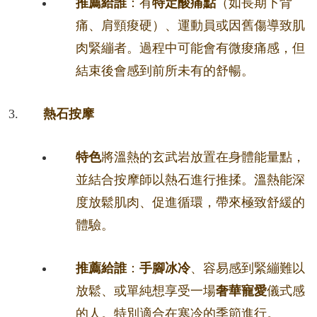
推薦給誰
：有
特定酸痛點
（如長期下背
痛、肩頸痠硬）、運動員或因舊傷導致肌
肉緊繃者。過程中可能會有微痠痛感，但
結束後會感到前所未有的舒暢。
熱石按摩
特色
將溫熱的玄武岩放置在身體能量點，
並結合按摩師以熱石進行推揉。溫熱能深
度放鬆肌肉、促進循環，帶來極致舒緩的
體驗。
推薦給誰
：
手腳冰冷
、容易感到緊繃難以
放鬆、或單純想享受一場
奢華寵愛
儀式感
的人。特別適合在寒冷的季節進行。