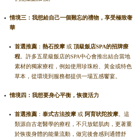
情境三：我想給自己一個難忘的禮物，享受極致奢
華
首選推薦
：
熱石按摩
或
頂級飯店SPA的招牌療
程
。許多五星級飯店的SPA中心會推出結合當地
素材的獨家療程，例如使用珍珠粉、黃金或特色
草本，從環境到服務都提供一場五感饗宴。
情境四：我想要身心平衡，恢復活力
首選推薦
：
泰式古法按摩
或
阿育吠陀按摩
。這
類源自古老醫學的療程，不只放鬆肌肉，更著重
於恢復身體的能量流動，做完後會感到通體舒