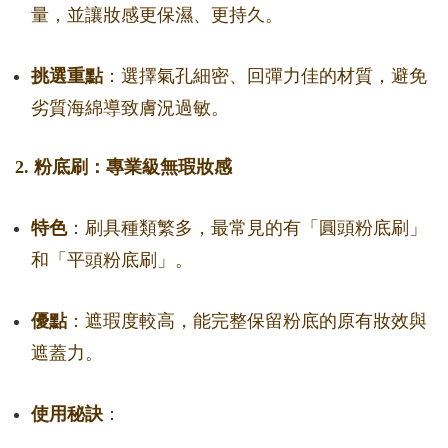
量，並讓妝感更保濕、更持久。
挑選重點
：選擇氣孔細密、回彈力佳的材質，避免
劣質海綿導致膚況過敏。
2. 粉底刷：專業級無瑕妝感
特色
：刷具種類繁多，最常見的有「圓頭粉底刷」
和「平頭粉底刷」。
優點
：遮瑕度較高，能完整保留粉底的原有妝效與
遮蓋力。
使用秘訣
：