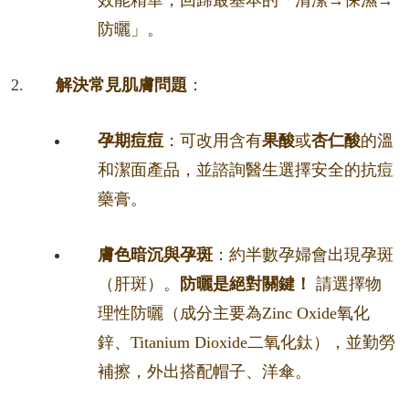
效能精華，回歸最基本的「清潔→保濕→
防曬」。
解決常見肌膚問題
：
孕期痘痘
：可改用含有
果酸
或
杏仁酸
的溫
和潔面產品，並諮詢醫生選擇安全的抗痘
藥膏。
膚色暗沉與孕斑
：約半數孕婦會出現孕斑
（肝斑）。
防曬是絕對關鍵！
請選擇物
理性防曬（成分主要為Zinc Oxide氧化
鋅、Titanium Dioxide二氧化鈦），並勤勞
補擦，外出搭配帽子、洋傘。