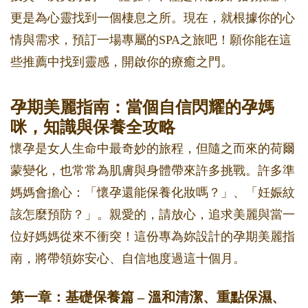
更是為心靈找到一個棲息之所。現在，就根據你的心
情與需求，預訂一場專屬的SPA之旅吧！願你能在這
些推薦中找到靈感，開啟你的療癒之門。
孕期美麗指南：當個自信閃耀的孕媽
咪，知識與保養全攻略
懷孕是女人生命中最奇妙的旅程，但隨之而來的荷爾
蒙變化，也常常為肌膚與身體帶來許多挑戰。許多準
媽媽會擔心：「懷孕還能保養化妝嗎？」、「妊娠紋
該怎麼預防？」。親愛的，請放心，追求美麗與當一
位好媽媽從來不衝突！這份專為妳設計的孕期美麗指
南，將帶領妳安心、自信地度過這十個月。
第一章：基礎保養篇 – 溫和清潔、重點保濕、