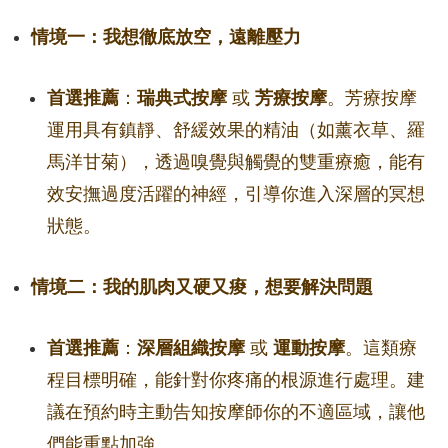
情境一：我想徹底放空，遠離壓力
首選推薦
：
瑞典式按摩
或
芳療按摩
。芳療按摩
運用具有鎮靜、舒緩效果的精油（如薰衣草、羅
馬洋甘菊），透過嗅覺與觸覺的雙重療癒，能有
效安撫過度活躍的神經，引導你進入深層的冥想
狀態。
情境二：我的肌肉又硬又痠，想要解決問題
首選推薦
：
深層組織按摩
或
運動按摩
。這類療
程目標明確，能針對你疼痛的根源進行處理。建
議在預約時主動告知按摩師你的不適區域，讓他
們能重點加強。