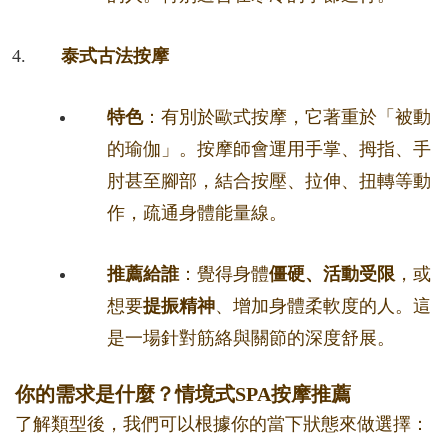
泰式古法按摩
特色
：有別於歐式按摩，它著重於「被動
的瑜伽」。按摩師會運用手掌、拇指、手
肘甚至腳部，結合按壓、拉伸、扭轉等動
作，疏通身體能量線。
推薦給誰
：覺得身體
僵硬、活動受限
，或
想要
提振精神
、增加身體柔軟度的人。這
是一場針對筋絡與關節的深度舒展。
你的需求是什麼？情境式SPA按摩推薦
了解類型後，我們可以根據你的當下狀態來做選擇：