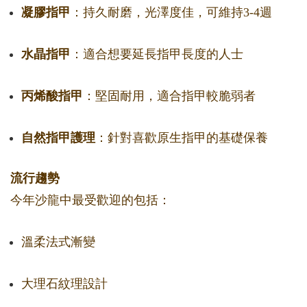
凝膠指甲
：持久耐磨，光澤度佳，可維持3-4週
水晶指甲
：適合想要延長指甲長度的人士
丙烯酸指甲
：堅固耐用，適合指甲較脆弱者
自然指甲護理
：針對喜歡原生指甲的基礎保養
流行趨勢
今年沙龍中最受歡迎的包括：
溫柔法式漸變
大理石紋理設計