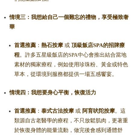
情境三：我想給自己一個難忘的禮物，享受極致奢
華
首選推薦
：
熱石按摩
或
頂級飯店SPA的招牌療
程
。許多五星級飯店的SPA中心會推出結合當地
素材的獨家療程，例如使用珍珠粉、黃金或特色
草本，從環境到服務都提供一場五感饗宴。
情境四：我想要身心平衡，恢復活力
首選推薦
：
泰式古法按摩
或
阿育吠陀按摩
。這
類源自古老醫學的療程，不只放鬆肌肉，更著重
於恢復身體的能量流動，做完後會感到通體舒