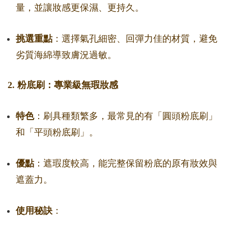
量，並讓妝感更保濕、更持久。
挑選重點
：選擇氣孔細密、回彈力佳的材質，避免
劣質海綿導致膚況過敏。
2. 粉底刷：專業級無瑕妝感
特色
：刷具種類繁多，最常見的有「圓頭粉底刷」
和「平頭粉底刷」。
優點
：遮瑕度較高，能完整保留粉底的原有妝效與
遮蓋力。
使用秘訣
：