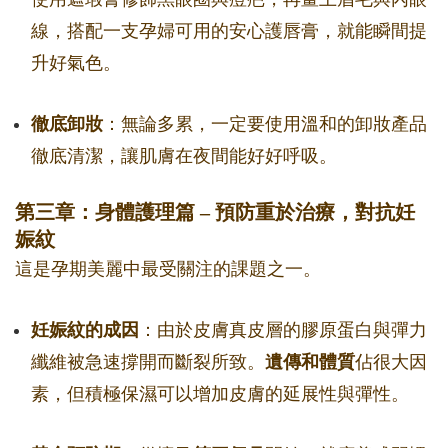
線，搭配一支孕婦可用的安心護唇膏，就能瞬間提
升好氣色。
徹底卸妝
：無論多累，一定要使用溫和的卸妝產品
徹底清潔，讓肌膚在夜間能好好呼吸。
第三章：身體護理篇 – 預防重於治療，對抗妊
娠紋
這是孕期美麗中最受關注的課題之一。
妊娠紋的成因
：由於皮膚真皮層的膠原蛋白與彈力
纖維被急速撐開而斷裂所致。
遺傳和體質
佔很大因
素，但積極保濕可以增加皮膚的延展性與彈性。