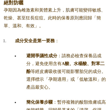
絕對防曬
孕期因為雌激素和黃體素上升，肌膚可能變得敏感、
乾燥、甚至狂長痘痘。此時的保養原則應回歸「簡
單、溫和、有效」。
成分安全是第一要務
：
避開爭議性成分
：請務必檢查保養品成
分，避免使用含有
A酸、水楊酸、對苯二
酚
等經皮膚吸收後可能影響胎兒的成分。
選擇標示「孕期適用」或「低敏溫和」的
產品最安心。
簡化保養步驟
：暫停複雜的酸類煥膚或高