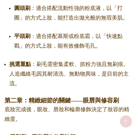
圓頭刷
：適合搭配流動性強的粉底液，以「打
圈」的方式上妝，能打造出拋光般的無瑕美肌。
平頭刷
：適合搭配慕斯或粉底霜，以「快速點
戳」的方式上妝，能有效修飾毛孔。
挑選重點
：刷毛需密集柔軟、抓粉力強且無刷痕。
人造纖維毛因其耐清洗、無動物異味，是目前的主
流。
第二章：精緻細節的關鍵——眼唇與修容刷
底妝完成後，眼妝、唇妝和輪廓修飾決定了妝容的精
緻度。