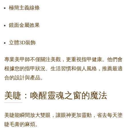
極簡主義線條
鏡面金屬效果
立體3D裝飾
專業美甲師不僅關注美觀，更重視指甲健康。他們會
根據您的指甲狀況、生活習慣和個人風格，推薦最適
合的設計與產品。
美睫：喚醒靈魂之窗的魔法
美睫能瞬間放大雙眼，讓眼神更加靈動，省去每天塗
睫毛膏的麻煩。