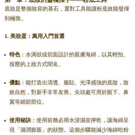
底妝是整個妝容的基石，選對工具能讓粉底效能發揮
到極致。
1. 美妝蛋：萬用入門首選
特色
：水滴狀或切面設計的親膚海綿，以其輕拍、
按壓的上妝方式聞名。
優點
：能打造出清透、服貼、光澤感強的底妝，妝
效自然，對新手非常友善。尖頭處可用於眼下、鼻
翼等細節部位。
使用秘訣
：使用前務必用水浸濕並擰乾，讓海綿呈
現「濕潤膨脹」的狀態。這個步驟能減少海綿吃粉