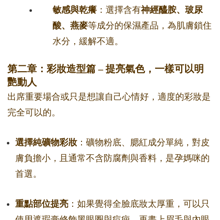
敏感與乾癢
：選擇含有
神經醯胺、玻尿
酸、燕麥
等成分的保濕產品，為肌膚鎖住
水分，緩解不適。
第二章：彩妝造型篇 – 提亮氣色，一樣可以明
艷動人
出席重要場合或只是想讓自己心情好，適度的彩妝是
完全可以的。
選擇純礦物彩妝
：礦物粉底、腮紅成分單純，對皮
膚負擔小，且通常不含防腐劑與香料，是孕媽咪的
首選。
重點部位提亮
：如果覺得全臉底妝太厚重，可以只
使用遮瑕膏修飾黑眼圈與痘疤，再畫上眉毛與內眼