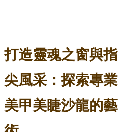
打造靈魂之窗與指
尖風采：探索專業
美甲美睫沙龍的藝
術