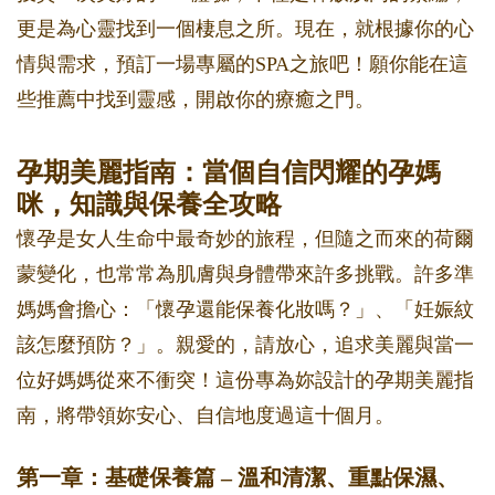
更是為心靈找到一個棲息之所。現在，就根據你的心
情與需求，預訂一場專屬的SPA之旅吧！願你能在這
些推薦中找到靈感，開啟你的療癒之門。
孕期美麗指南：當個自信閃耀的孕媽
咪，知識與保養全攻略
懷孕是女人生命中最奇妙的旅程，但隨之而來的荷爾
蒙變化，也常常為肌膚與身體帶來許多挑戰。許多準
媽媽會擔心：「懷孕還能保養化妝嗎？」、「妊娠紋
該怎麼預防？」。親愛的，請放心，追求美麗與當一
位好媽媽從來不衝突！這份專為妳設計的孕期美麗指
南，將帶領妳安心、自信地度過這十個月。
第一章：基礎保養篇 – 溫和清潔、重點保濕、