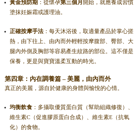
黃金預防期
：從懷孕
第三個月
開始，就應養成習慣
塗抹妊娠霜或護理油。
正確按摩手法
：每天沐浴後，取適量產品於掌心搓
熱，由下往上、由內而外輕輕按摩腹部、臀部、大
腿內外側及胸部等容易產生紋路的部位。這不僅是
保養，更是與寶寶溫柔互動的時光。
第四章：內在調養篇 – 美麗，由內而外
真正的美麗，源自於健康的身體與愉悅的心情。
均衡飲食
：多攝取優質蛋白質（幫助組織修復）、
維生素C（促進膠原蛋白合成）、維生素E（抗氧
化）的食物。