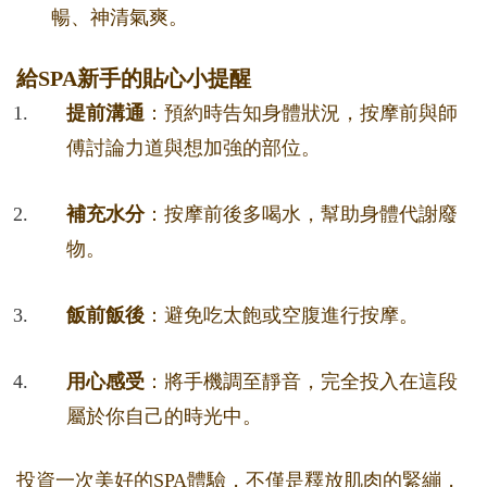
暢、神清氣爽。
給SPA新手的貼心小提醒
提前溝通
：預約時告知身體狀況，按摩前與師
傅討論力道與想加強的部位。
補充水分
：按摩前後多喝水，幫助身體代謝廢
物。
飯前飯後
：避免吃太飽或空腹進行按摩。
用心感受
：將手機調至靜音，完全投入在這段
屬於你自己的時光中。
投資一次美好的SPA體驗，不僅是釋放肌肉的緊繃，