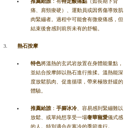
推薦給誰
：有
特定酸痛點
（如長期下背
痛、肩頸痠硬）、運動員或因舊傷導致肌
肉緊繃者。過程中可能會有微痠痛感，但
結束後會感到前所未有的舒暢。
熱石按摩
特色
將溫熱的玄武岩放置在身體能量點，
並結合按摩師以熱石進行推揉。溫熱能深
度放鬆肌肉、促進循環，帶來極致舒緩的
體驗。
推薦給誰
：
手腳冰冷
、容易感到緊繃難以
放鬆、或單純想享受一場
奢華寵愛
儀式感
的人。特別適合在寒冷的季節進行。