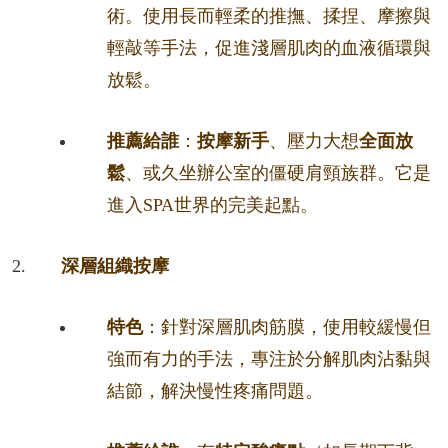
術。使用長而輕柔的推撫、揉捏、摩擦與
輕敲等手法，促進淺層肌肉的血液循環與
放鬆。
推薦給誰
：
按摩新手
、壓力大想
全面放
鬆
、或久坐辦公室的僵硬肩頸族群。它是
進入SPA世界的完美起點。
深層組織按摩
特色
：針對深層肌肉筋膜，使用較緩慢但
強而有力的手法，專注於分解肌肉沾黏與
結節，解決慢性疼痛問題。