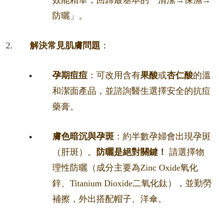
效能精華，回歸最基本的「清潔→保濕→
防曬」。
解決常見肌膚問題
：
孕期痘痘
：可改用含有
果酸
或
杏仁酸
的溫
和潔面產品，並諮詢醫生選擇安全的抗痘
藥膏。
膚色暗沉與孕斑
：約半數孕婦會出現孕斑
（肝斑）。
防曬是絕對關鍵！
請選擇物
理性防曬（成分主要為Zinc Oxide氧化
鋅、Titanium Dioxide二氧化鈦），並勤勞
補擦，外出搭配帽子、洋傘。