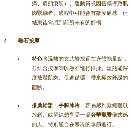
痛、肩頸痠硬）、運動員或因舊傷導致肌
肉緊繃者。過程中可能會有微痠痛感，但
結束後會感到前所未有的舒暢。
熱石按摩
特色
將溫熱的玄武岩放置在身體能量點，
並結合按摩師以熱石進行推揉。溫熱能深
度放鬆肌肉、促進循環，帶來極致舒緩的
體驗。
推薦給誰
：
手腳冰冷
、容易感到緊繃難以
放鬆、或單純想享受一場
奢華寵愛
儀式感
的人。特別適合在寒冷的季節進行。