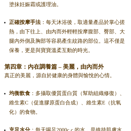
塗抹妊娠霜或護理油。
正確按摩手法
：每天沐浴後，取適量產品於掌心搓
熱，由下往上、由內而外輕輕按摩腹部、臀部、大
腿內外側及胸部等容易產生紋路的部位。這不僅是
保養，更是與寶寶溫柔互動的時光。
第四章：內在調養篇 – 美麗，由內而外
真正的美麗，源自於健康的身體與愉悅的心情。
均衡飲食
：多攝取優質蛋白質（幫助組織修復）、
維生素C（促進膠原蛋白合成）、維生素E（抗氧
化）的食物。
充足水分
：每天喝足2000c.c.的水，是維持肌膚水