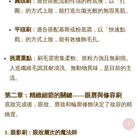
圓頭刷
：適合搭配流動性強的粉底液，以「打
圈」的方式上妝，能打造出拋光般的無瑕美肌。
平頭刷
：適合搭配慕斯或粉底霜，以「快速點
戳」的方式上妝，能有效修飾毛孔。
挑選重點
：刷毛需密集柔軟、抓粉力強且無刷痕。
人造纖維毛因其耐清洗、無動物異味，是目前的主
流。
第二章：精緻細節的關鍵——眼唇與修容刷
底妝完成後，眼妝、唇妝和輪廓修飾決定了妝容的精
緻度。
1. 眼影刷：眼妝層次的魔法師