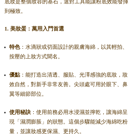
底妝是整個妝容的基石，選對工具能讓粉底效能發揮
到極致。
1. 美妝蛋：萬用入門首選
特色
：水滴狀或切面設計的親膚海綿，以其輕拍、
按壓的上妝方式聞名。
優點
：能打造出清透、服貼、光澤感強的底妝，妝
效自然，對新手非常友善。尖頭處可用於眼下、鼻
翼等細節部位。
使用秘訣
：使用前務必用水浸濕並擰乾，讓海綿呈
現「濕潤膨脹」的狀態。這個步驟能減少海綿吃粉
量，並讓妝感更保濕、更持久。