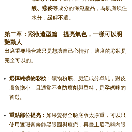
酸、燕麥
等成分的保濕產品，為肌膚鎖住
水分，緩解不適。
第二章：彩妝造型篇 – 提亮氣色，一樣可以明
艷動人
出席重要場合或只是想讓自己心情好，適度的彩妝是
完全可以的。
選擇純礦物彩妝
：礦物粉底、腮紅成分單純，對皮
膚負擔小，且通常不含防腐劑與香料，是孕媽咪的
首選。
重點部位提亮
：如果覺得全臉底妝太厚重，可以只
使用遮瑕膏修飾黑眼圈與痘疤，再畫上眉毛與內眼