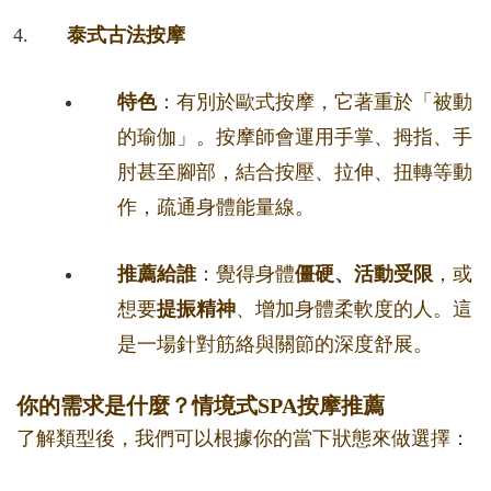
泰式古法按摩
特色
：有別於歐式按摩，它著重於「被動
的瑜伽」。按摩師會運用手掌、拇指、手
肘甚至腳部，結合按壓、拉伸、扭轉等動
作，疏通身體能量線。
推薦給誰
：覺得身體
僵硬、活動受限
，或
想要
提振精神
、增加身體柔軟度的人。這
是一場針對筋絡與關節的深度舒展。
你的需求是什麼？情境式SPA按摩推薦
了解類型後，我們可以根據你的當下狀態來做選擇：