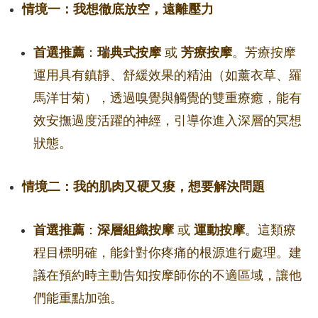
情境一：我想徹底放空，遠離壓力
首選推薦
：
瑞典式按摩
或
芳療按摩
。芳療按摩
運用具有鎮靜、舒緩效果的精油（如薰衣草、羅
馬洋甘菊），透過嗅覺與觸覺的雙重療癒，能有
效安撫過度活躍的神經，引導你進入深層的冥想
狀態。
情境二：我的肌肉又硬又痠，想要解決問題
首選推薦
：
深層組織按摩
或
運動按摩
。這類療
程目標明確，能針對你疼痛的根源進行處理。建
議在預約時主動告知按摩師你的不適區域，讓他
們能重點加強。