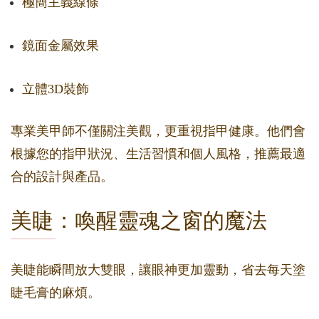
極簡主義線條
鏡面金屬效果
立體3D裝飾
專業美甲師不僅關注美觀，更重視指甲健康。他們會
根據您的指甲狀況、生活習慣和個人風格，推薦最適
合的設計與產品。
美睫：喚醒靈魂之窗的魔法
美睫能瞬間放大雙眼，讓眼神更加靈動，省去每天塗
睫毛膏的麻煩。