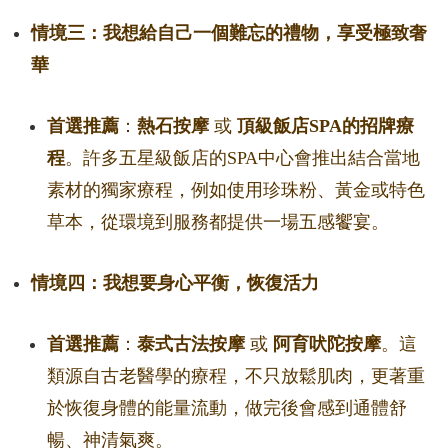
情境三：我想給自己一個難忘的禮物，享受極致奢
華
首選推薦
：
熱石按摩
或
頂級飯店SPA的招牌療
程
。許多五星級飯店的SPA中心會推出結合當地
素材的獨家療程，例如使用珍珠粉、黃金或特色
草本，從環境到服務都提供一場五感饗宴。
情境四：我想要身心平衡，恢復活力
首選推薦
：
泰式古法按摩
或
阿育吠陀按摩
。這
類源自古老醫學的療程，不只放鬆肌肉，更著重
於恢復身體的能量流動，做完後會感到通體舒
暢、神清氣爽。