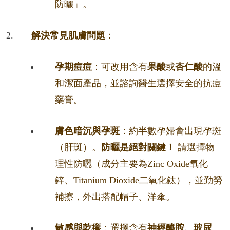
防曬」。
解決常見肌膚問題
：
孕期痘痘
：可改用含有
果酸
或
杏仁酸
的溫
和潔面產品，並諮詢醫生選擇安全的抗痘
藥膏。
膚色暗沉與孕斑
：約半數孕婦會出現孕斑
（肝斑）。
防曬是絕對關鍵！
請選擇物
理性防曬（成分主要為Zinc Oxide氧化
鋅、Titanium Dioxide二氧化鈦），並勤勞
補擦，外出搭配帽子、洋傘。
敏感與乾癢
：選擇含有
神經醯胺、玻尿