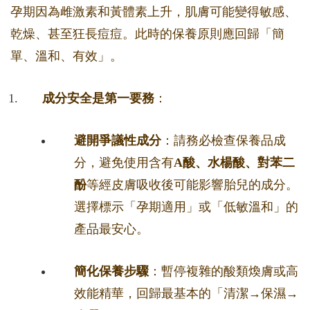
孕期因為雌激素和黃體素上升，肌膚可能變得敏感、
乾燥、甚至狂長痘痘。此時的保養原則應回歸「簡
單、溫和、有效」。
成分安全是第一要務
：
避開爭議性成分
：請務必檢查保養品成
分，避免使用含有
A酸、水楊酸、對苯二
酚
等經皮膚吸收後可能影響胎兒的成分。
選擇標示「孕期適用」或「低敏溫和」的
產品最安心。
簡化保養步驟
：暫停複雜的酸類煥膚或高
效能精華，回歸最基本的「清潔→保濕→