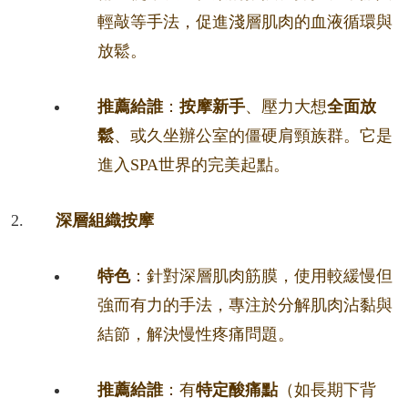
輕敲等手法，促進淺層肌肉的血液循環與
放鬆。
推薦給誰
：
按摩新手
、壓力大想
全面放
鬆
、或久坐辦公室的僵硬肩頸族群。它是
進入SPA世界的完美起點。
深層組織按摩
特色
：針對深層肌肉筋膜，使用較緩慢但
強而有力的手法，專注於分解肌肉沾黏與
結節，解決慢性疼痛問題。
推薦給誰
：有
特定酸痛點
（如長期下背