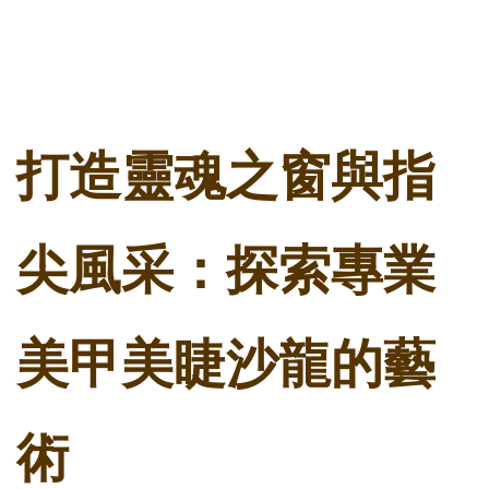
打造靈魂之窗與指
尖風采：探索專業
美甲美睫沙龍的藝
術