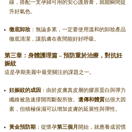
線，搭配一支孕婦可用的安心護唇膏，就能瞬間提
升好氣色。
徹底卸妝
：無論多累，一定要使用溫和的卸妝產品
徹底清潔，讓肌膚在夜間能好好呼吸。
第三章：身體護理篇 – 預防重於治療，對抗妊
娠紋
這是孕期美麗中最受關注的課題之一。
妊娠紋的成因
：由於皮膚真皮層的膠原蛋白與彈力
纖維被急速撐開而斷裂所致。
遺傳和體質
佔很大因
素，但積極保濕可以增加皮膚的延展性與彈性。
黃金預防期
：從懷孕
第三個月
開始，就應養成習慣