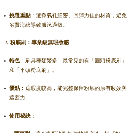
挑選重點
：選擇氣孔細密、回彈力佳的材質，避免
劣質海綿導致膚況過敏。
2. 粉底刷：專業級無瑕妝感
特色
：刷具種類繁多，最常見的有「圓頭粉底刷」
和「平頭粉底刷」。
優點
：遮瑕度較高，能完整保留粉底的原有妝效與
遮蓋力。
使用秘訣
：