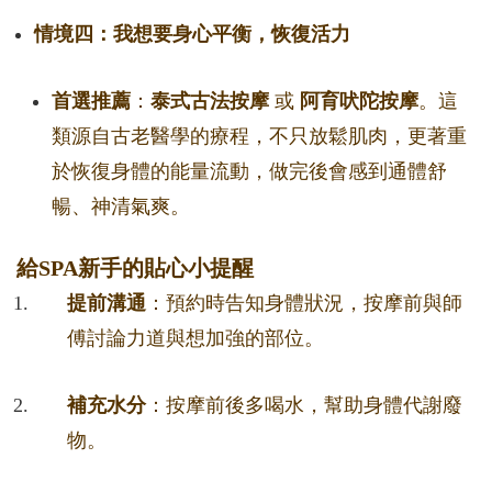
情境四：我想要身心平衡，恢復活力
首選推薦
：
泰式古法按摩
或
阿育吠陀按摩
。這
類源自古老醫學的療程，不只放鬆肌肉，更著重
於恢復身體的能量流動，做完後會感到通體舒
暢、神清氣爽。
給SPA新手的貼心小提醒
提前溝通
：預約時告知身體狀況，按摩前與師
傅討論力道與想加強的部位。
補充水分
：按摩前後多喝水，幫助身體代謝廢
物。