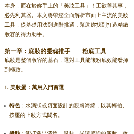
本身，而在於妳手上的「美妝工具」！工欲善其事，
必先利其器。本文將帶您全面解析市面上主流的美妝
工具，從基礎用法到進階挑選，幫助妳找到打造精緻
妝容的得力助手。
第一章：底妝的靈魂推手——粉底工具
底妝是整個妝容的基石，選對工具能讓粉底效能發揮
到極致。
1. 美妝蛋：萬用入門首選
特色
：水滴狀或切面設計的親膚海綿，以其輕拍、
按壓的上妝方式聞名。
優點
：能打造出清透、服貼、光澤感強的底妝，妝