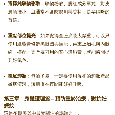
選擇純礦物彩妝
：礦物粉底、腮紅成分單純，對皮
膚負擔小，且通常不含防腐劑與香料，是孕媽咪的
首選。
重點部位提亮
：如果覺得全臉底妝太厚重，可以只
使用遮瑕膏修飾黑眼圈與痘疤，再畫上眉毛與內眼
線，搭配一支孕婦可用的安心護唇膏，就能瞬間提
升好氣色。
徹底卸妝
：無論多累，一定要使用溫和的卸妝產品
徹底清潔，讓肌膚在夜間能好好呼吸。
第三章：身體護理篇 – 預防重於治療，對抗妊
娠紋
這是孕期美麗中最受關注的課題之一。