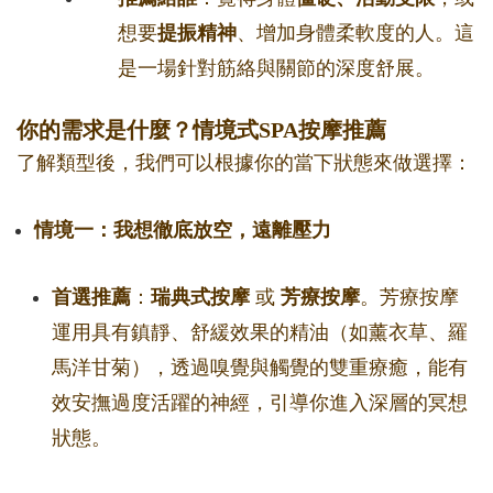
想要
提振精神
、增加身體柔軟度的人。這
是一場針對筋絡與關節的深度舒展。
你的需求是什麼？情境式SPA按摩推薦
了解類型後，我們可以根據你的當下狀態來做選擇：
情境一：我想徹底放空，遠離壓力
首選推薦
：
瑞典式按摩
或
芳療按摩
。芳療按摩
運用具有鎮靜、舒緩效果的精油（如薰衣草、羅
馬洋甘菊），透過嗅覺與觸覺的雙重療癒，能有
效安撫過度活躍的神經，引導你進入深層的冥想
狀態。