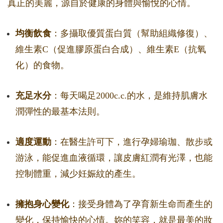
真正的美麗，源自於健康的身體與愉悅的心情。
均衡飲食
：多攝取優質蛋白質（幫助組織修復）、
維生素C（促進膠原蛋白合成）、維生素E（抗氧
化）的食物。
充足水分
：每天喝足2000c.c.的水，是維持肌膚水
潤彈性的最基本法則。
適度運動
：在醫生許可下，進行孕婦瑜珈、散步或
游泳，能促進血液循環，讓皮膚紅潤有光澤，也能
控制體重，減少妊娠紋的產生。
擁抱身心變化
：接受身體為了孕育新生命而產生的
變化，保持愉快的心情。妳的笑容，就是最美的妝