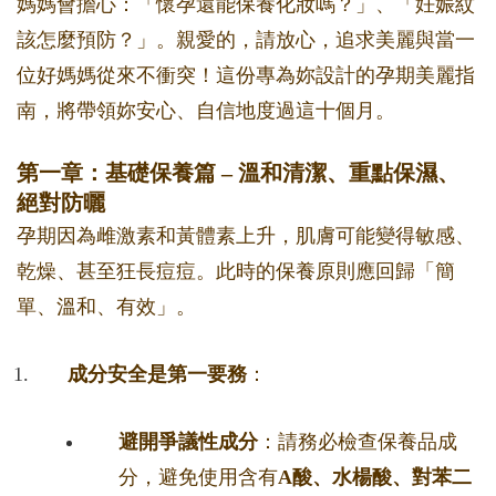
媽媽會擔心：「懷孕還能保養化妝嗎？」、「妊娠紋
該怎麼預防？」。親愛的，請放心，追求美麗與當一
位好媽媽從來不衝突！這份專為妳設計的孕期美麗指
南，將帶領妳安心、自信地度過這十個月。
第一章：基礎保養篇 – 溫和清潔、重點保濕、
絕對防曬
孕期因為雌激素和黃體素上升，肌膚可能變得敏感、
乾燥、甚至狂長痘痘。此時的保養原則應回歸「簡
單、溫和、有效」。
成分安全是第一要務
：
避開爭議性成分
：請務必檢查保養品成
分，避免使用含有
A酸、水楊酸、對苯二