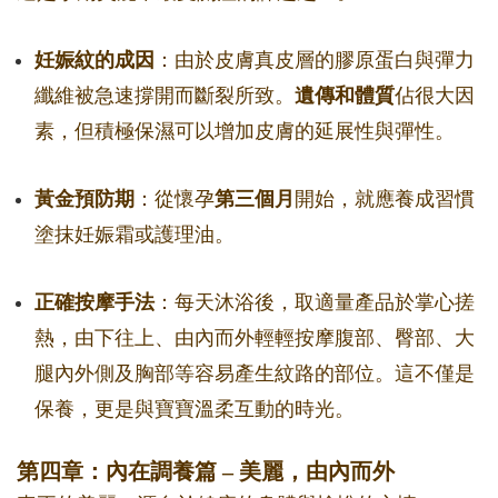
妊娠紋的成因
：由於皮膚真皮層的膠原蛋白與彈力
纖維被急速撐開而斷裂所致。
遺傳和體質
佔很大因
素，但積極保濕可以增加皮膚的延展性與彈性。
黃金預防期
：從懷孕
第三個月
開始，就應養成習慣
塗抹妊娠霜或護理油。
正確按摩手法
：每天沐浴後，取適量產品於掌心搓
熱，由下往上、由內而外輕輕按摩腹部、臀部、大
腿內外側及胸部等容易產生紋路的部位。這不僅是
保養，更是與寶寶溫柔互動的時光。
第四章：內在調養篇 – 美麗，由內而外