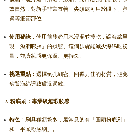
效自然，對新手非常友善。尖頭處可用於眼下、鼻
翼等細節部位。
使用秘訣
：使用前務必用水浸濕並擰乾，讓海綿呈
現「濕潤膨脹」的狀態。這個步驟能減少海綿吃粉
量，並讓妝感更保濕、更持久。
挑選重點
：選擇氣孔細密、回彈力佳的材質，避免
劣質海綿導致膚況過敏。
2. 粉底刷：專業級無瑕妝感
特色
：刷具種類繁多，最常見的有「圓頭粉底刷」
和「平頭粉底刷」。