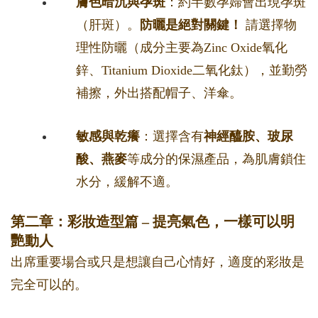
膚色暗沉與孕斑
：約半數孕婦會出現孕斑
（肝斑）。
防曬是絕對關鍵！
請選擇物
理性防曬（成分主要為Zinc Oxide氧化
鋅、Titanium Dioxide二氧化鈦），並勤勞
補擦，外出搭配帽子、洋傘。
敏感與乾癢
：選擇含有
神經醯胺、玻尿
酸、燕麥
等成分的保濕產品，為肌膚鎖住
水分，緩解不適。
第二章：彩妝造型篇 – 提亮氣色，一樣可以明
艷動人
出席重要場合或只是想讓自己心情好，適度的彩妝是
完全可以的。