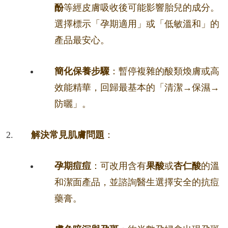
酚
等經皮膚吸收後可能影響胎兒的成分。
選擇標示「孕期適用」或「低敏溫和」的
產品最安心。
簡化保養步驟
：暫停複雜的酸類煥膚或高
效能精華，回歸最基本的「清潔→保濕→
防曬」。
解決常見肌膚問題
：
孕期痘痘
：可改用含有
果酸
或
杏仁酸
的溫
和潔面產品，並諮詢醫生選擇安全的抗痘
藥膏。