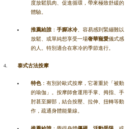
度放鬆肌肉、促進循環，帶來極致舒緩的
體驗。
推薦給誰
：
手腳冰冷
、容易感到緊繃難以
放鬆、或單純想享受一場
奢華寵愛
儀式感
的人。特別適合在寒冷的季節進行。
泰式古法按摩
特色
：有別於歐式按摩，它著重於「被動
的瑜伽」。按摩師會運用手掌、拇指、手
肘甚至腳部，結合按壓、拉伸、扭轉等動
作，疏通身體能量線。
推薦給誰
：覺得身體
僵硬、活動受限
，或