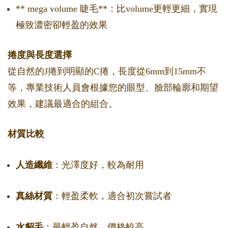
** mega volume 睫毛**：比volume更輕更細，實現
極致濃密卻輕盈的效果
捲度與長度選擇
從自然的J捲到明顯的C捲，長度從6mm到15mm不
等，專業技術人員會根據您的眼型、臉部輪廓和期望
效果，建議最適合的組合。
材質比較
人造纖維
：光澤度好，較為耐用
真絲材質
：輕盈柔軟，適合初次嘗試者
水貂毛
：最輕盈自然，價格較高