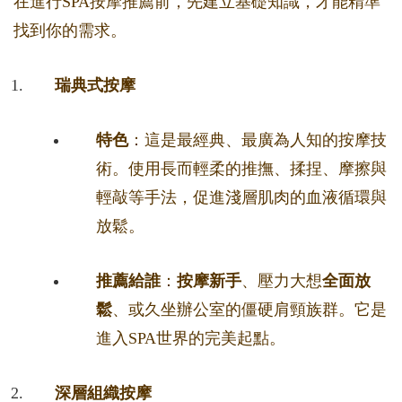
在進行SPA按摩推薦前，先建立基礎知識，才能精準
找到你的需求。
瑞典式按摩
特色
：這是最經典、最廣為人知的按摩技
術。使用長而輕柔的推撫、揉捏、摩擦與
輕敲等手法，促進淺層肌肉的血液循環與
放鬆。
推薦給誰
：
按摩新手
、壓力大想
全面放
鬆
、或久坐辦公室的僵硬肩頸族群。它是
進入SPA世界的完美起點。
深層組織按摩