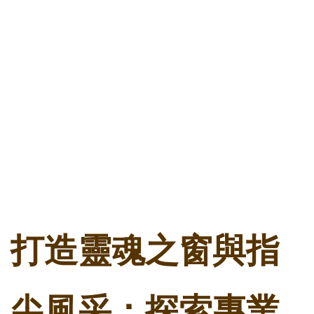
打造靈魂之窗與指
尖風采：探索專業