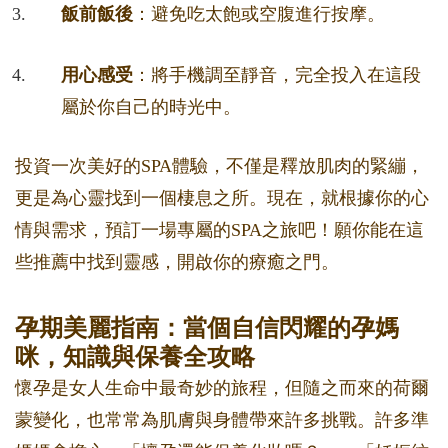
飯前飯後
：避免吃太飽或空腹進行按摩。
用心感受
：將手機調至靜音，完全投入在這段
屬於你自己的時光中。
投資一次美好的SPA體驗，不僅是釋放肌肉的緊繃，
更是為心靈找到一個棲息之所。現在，就根據你的心
情與需求，預訂一場專屬的SPA之旅吧！願你能在這
些推薦中找到靈感，開啟你的療癒之門。
孕期美麗指南：當個自信閃耀的孕媽
咪，知識與保養全攻略
懷孕是女人生命中最奇妙的旅程，但隨之而來的荷爾
蒙變化，也常常為肌膚與身體帶來許多挑戰。許多準