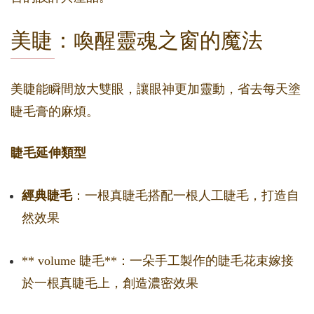
美睫：喚醒靈魂之窗的魔法
美睫能瞬間放大雙眼，讓眼神更加靈動，省去每天塗
睫毛膏的麻煩。
睫毛延伸類型
經典睫毛
：一根真睫毛搭配一根人工睫毛，打造自
然效果
** volume 睫毛**：一朵手工製作的睫毛花束嫁接
於一根真睫毛上，創造濃密效果