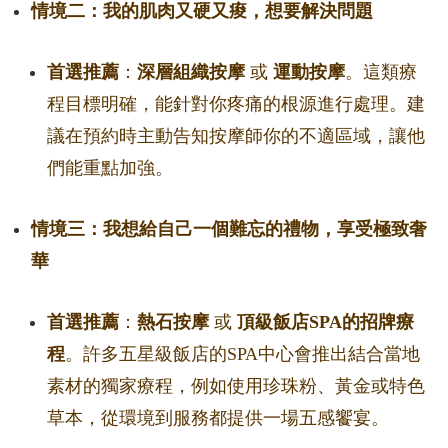
情境二：我的肌肉又硬又痠，想要解決問題
首選推薦
：
深層組織按摩
或
運動按摩
。這類療
程目標明確，能針對你疼痛的根源進行處理。建
議在預約時主動告知按摩師你的不適區域，讓他
們能重點加強。
情境三：我想給自己一個難忘的禮物，享受極致奢
華
首選推薦
：
熱石按摩
或
頂級飯店SPA的招牌療
程
。許多五星級飯店的SPA中心會推出結合當地
素材的獨家療程，例如使用珍珠粉、黃金或特色
草本，從環境到服務都提供一場五感饗宴。